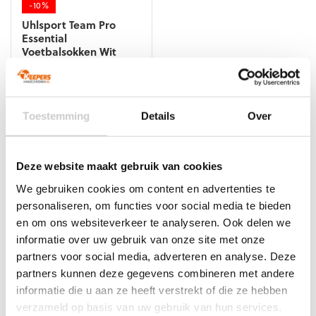
-10%
Uhlsport Team Pro
Essential
Voetbalsokken Wit
Oorspronkelijke
Huidige
€
8,99
€
8,10
prijs
prijs
Dit
was:
is:
product
€8,99.
€8,10.
Toestemming
Details
Over
heeft
meerdere
Veelgestelde vragen
variaties.
Deze
Deze website maakt gebruik van cookies
optie
Wat is het verschil tussen keeperssokken en
We gebruiken cookies om content en advertenties te
kan
voetbalsokken?
personaliseren, om functies voor social media te bieden
gekozen
en om ons websiteverkeer te analyseren. Ook delen we
worden
Welke sokken dragen professionele keepers
op
informatie over uw gebruik van onze site met onze
tijdens wedstrijden?
de
partners voor social media, adverteren en analyse. Deze
productpagina
partners kunnen deze gegevens combineren met andere
Hoe voorkom je dat keeperssokken gaan
informatie die u aan ze heeft verstrekt of die ze hebben
schuiven in de schoen?
verzameld op basis van uw gebruik van hun services.