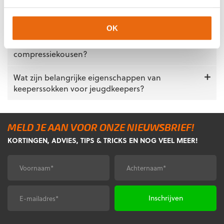
Hoe lang gaan keeperssokken gemiddeld mee
bij intensief gebruik?
OK
Kun je keeperssokken combineren met
compressiekousen?
Wat zijn belangrijke eigenschappen van
keeperssokken voor jeugdkeepers?
MELD JE AAN VOOR ONZE NIEUWSBRIEF!
KORTINGEN, ADVIES, TIPS & TRICKS EN NOG VEEL MEER!
Voornaam
Achternaam
*
*
E-
CAPTCHA
mailadres
*