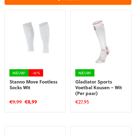
NIEUW!
-10%
NIEUW!
Stanno Move Footless
Gladiator Sports
Socks Wit
Voetbal Kousen – Wit
(Per paar)
Oorspronkelijke
Huidige
€
9,99
€
8,99
€
27,95
prijs
prijs
Dit
Dit
was:
is:
product
product
€9,99.
€8,99.
heeft
heeft
meerdere
meerdere
variaties.
variaties.