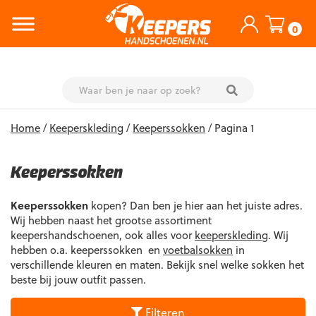
0
Skip
Home
/
Keeperskleding
/
Keeperssokken
/ Pagina 1
to
content
Keeperssokken
Keeperssokken
kopen? Dan ben je hier aan het juiste adres.
Wij hebben naast het grootse assortiment
keepershandschoenen, ook alles voor
keeperskleding
. Wij
hebben o.a. keeperssokken en
voetbalsokken
in
verschillende kleuren en maten. Bekijk snel welke sokken het
beste bij jouw outfit passen.
Filteren