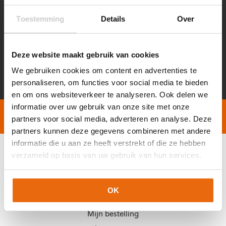
MELD JE AAN VOOR ONZE NIEUWSBRIEF!
KORTINGEN, ADVIES, TIPS & TRICKS EN NOG VEEL MEER!
Toestemming
Details
Over
Voornaam
Achternaam
*
*
Deze website maakt gebruik van cookies
E-
CAPTCHA
We gebruiken cookies om content en advertenties te
mailadres
*
personaliseren, om functies voor social media te bieden
en om ons websiteverkeer te analyseren. Ook delen we
informatie over uw gebruik van onze site met onze
Gratis verzending vanaf €60,-
Op werkdagen vóór 2
partners voor social media, adverteren en analyse. Deze
partners kunnen deze gegevens combineren met andere
informatie die u aan ze heeft verstrekt of die ze hebben
verzameld op basis van uw gebruik van hun services.
KLANTENSERVICE
Veelgestelde vragen (FAQ)
OK
Mijn account
Mijn bestelling