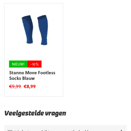
NIEUW!
-10%
Stanno Move Footless
Socks Blauw
Oorspronkelijke
Huidige
€
9,99
€
8,99
prijs
prijs
Dit
was:
is:
product
€9,99.
€8,99.
heeft
meerdere
Veelgestelde vragen
variaties.
Deze