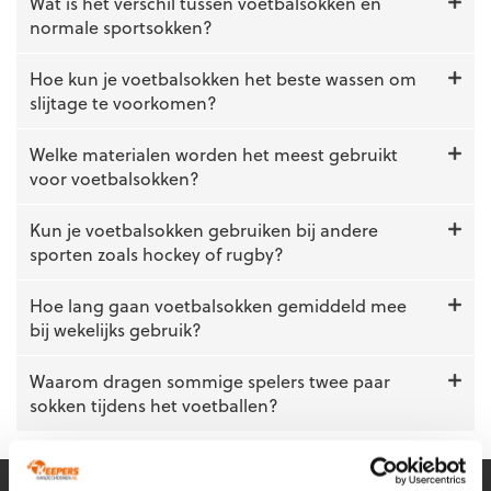
optie
Wat is het verschil tussen voetbalsokken en
kan
normale sportsokken?
gekozen
worden
Hoe kun je voetbalsokken het beste wassen om
op
slijtage te voorkomen?
de
productpagina
Welke materialen worden het meest gebruikt
voor voetbalsokken?
Kun je voetbalsokken gebruiken bij andere
sporten zoals hockey of rugby?
Hoe lang gaan voetbalsokken gemiddeld mee
bij wekelijks gebruik?
Waarom dragen sommige spelers twee paar
sokken tijdens het voetballen?