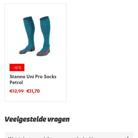
-10%
Stanno Uni Pro Socks
Petrol
Oorspronkelijke
Huidige
€
12,99
€
11,70
prijs
prijs
Dit
was:
is:
product
€12,99.
€11,70.
heeft
meerdere
Veelgestelde vragen
variaties.
Deze