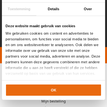
MELD JE AAN VOOR ONZE NIEUWSBRIEF!
KORTINGEN, ADVIES, TIPS & TRICKS EN NOG VEEL MEER!
Toestemming
Details
Over
Voornaam
Achternaam
*
*
Deze website maakt gebruik van cookies
E-
CAPTCHA
We gebruiken cookies om content en advertenties te
mailadres
*
personaliseren, om functies voor social media te bieden
en om ons websiteverkeer te analyseren. Ook delen we
informatie over uw gebruik van onze site met onze
Gratis verzending vanaf €60,-
Op werkdagen vóór 2
partners voor social media, adverteren en analyse. Deze
partners kunnen deze gegevens combineren met andere
informatie die u aan ze heeft verstrekt of die ze hebben
verzameld op basis van uw gebruik van hun services.
KLANTENSERVICE
Veelgestelde vragen (FAQ)
OK
Mijn account
Mijn bestelling