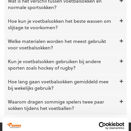
optie
Wat is het verschil tussen voetbalsokken en
kan
normale sportsokken?
gekozen
worden
Hoe kun je voetbalsokken het beste wassen om
op
slijtage te voorkomen?
de
productpagina
Welke materialen worden het meest gebruikt
voor voetbalsokken?
Kun je voetbalsokken gebruiken bij andere
sporten zoals hockey of rugby?
Hoe lang gaan voetbalsokken gemiddeld mee
bij wekelijks gebruik?
Waarom dragen sommige spelers twee paar
sokken tijdens het voetballen?