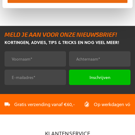
prijs
prijs
prijs
prijs
Dit
was:
is:
was:
is:
product
€34,95.
€13,95.
€49,95.
€19,95.
heeft
meerdere
variaties.
Deze
MELD JE AAN VOOR ONZE NIEUWSBRIEF!
optie
KORTINGEN, ADVIES, TIPS & TRICKS EN NOG VEEL MEER!
kan
gekozen
Voornaam
Achternaam
*
*
worden
op
de
E-
CAPTCHA
productpagina
mailadres
*
Gratis verzending vanaf €60,-
Op werkdagen vóór 2
KLANTENSERVICE