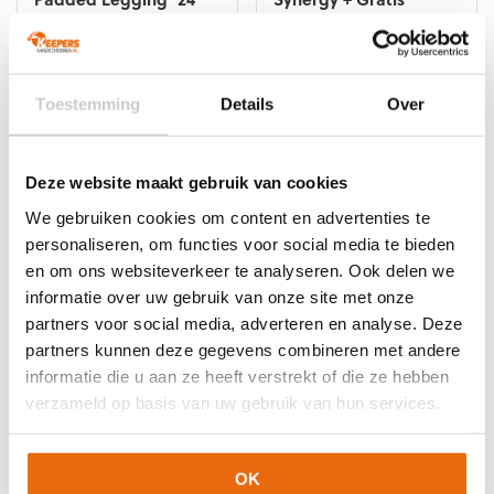
Uhlsport Balpomp
Oorspronkelijke
Huidige
Oorspronkelijke
Huidige
€
55,00
€
27,50
€
39,95
€
15,95
prijs
prijs
prijs
prijs
Dit
Dit
was:
is:
was:
is:
product
product
Toestemming
Details
Over
€55,00.
€27,50.
€39,95.
€15,95.
heeft
heeft
meerdere
meerdere
variaties.
variaties.
Deze website maakt gebruik van cookies
Deze
Deze
We gebruiken cookies om content en advertenties te
optie
optie
kan
kan
personaliseren, om functies voor social media te bieden
gekozen
gekozen
en om ons websiteverkeer te analyseren. Ook delen we
worden
worden
informatie over uw gebruik van onze site met onze
op
op
partners voor social media, adverteren en analyse. Deze
de
de
partners kunnen deze gegevens combineren met andere
productpagina
productpagina
SALE!
-60%
SALE!
-60%
informatie die u aan ze heeft verstrekt of die ze hebben
Uhlsport Nitro Synergy
Uhlsport Pro Synergy +
verzameld op basis van uw gebruik van hun services.
+ Gratis Uhlsport
Gratis Uhlsport
Balpomp
Balpomp
Oorspronkelijke
Huidige
Oorspronkelijke
Huidige
€
34,95
€
13,95
€
49,95
€
19,95
OK