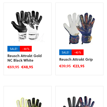
SALE!
-30%
SALE!
-40%
Reusch Attrakt Gold
Reusch Attrakt Grip
NC Black White
Oorspronkelijke
Huidige
€
39,95
€
23,95
Oorspronkelijke
Huidige
€
69,95
€
48,95
prijs
prijs
prijs
prijs
Dit
Dit
was:
is:
was:
is:
product
product
€39,95.
€23,95.
€69,95.
€48,95.
heeft
heeft
meerdere
meerdere
variaties.
variaties.
Deze
Deze
optie
optie