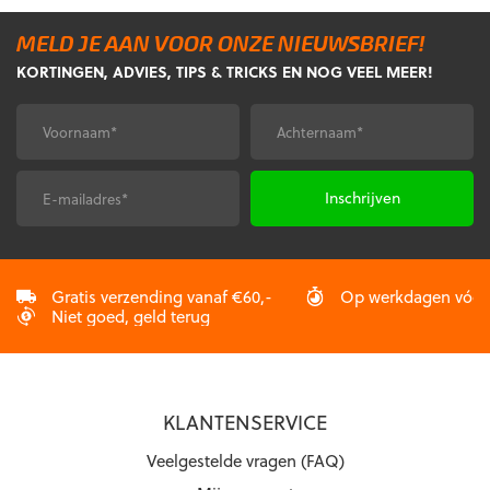
MELD JE AAN VOOR ONZE NIEUWSBRIEF!
KORTINGEN, ADVIES, TIPS & TRICKS EN NOG VEEL MEER!
Voornaam
Achternaam
*
*
E-
CAPTCHA
mailadres
*
Gratis verzending vanaf €60,-
Op werkdagen vóór 2
Niet goed, geld terug
KLANTENSERVICE
Veelgestelde vragen (FAQ)