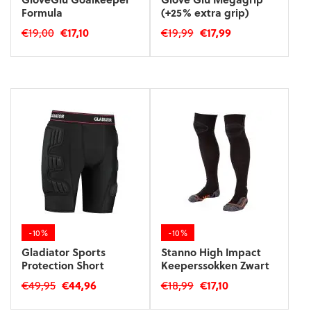
Formula
(+25% extra grip)
€
19,00
Oorspronkelijke
€
17,10
Huidige
€
19,99
Oorspronkelijke
€
17,99
Huidige
prijs
prijs
prijs
prijs
was:
is:
was:
is:
€19,00.
€17,10.
€19,99.
€17,99.
-10%
-10%
Gladiator Sports
Stanno High Impact
Protection Short
Keeperssokken Zwart
€
49,95
Oorspronkelijke
€
44,96
Huidige
€
18,99
Oorspronkelijke
€
17,10
Huidige
prijs
prijs
prijs
prijs
Dit
Dit