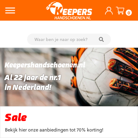
0
Skip
to
content
Keepershandschoenen.nl
Al 22 jaar de nr.1
in Nederland!
Sale
Bekijk hier onze aanbiedingen tot 70% korting!