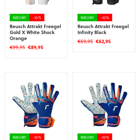
op
de
de
productpagina
productpagina
NIEUW!
-10%
NIEUW!
-10%
Reusch Attrakt Freegel
Reusch Attrakt Freegel
Gold X White Shock
Infinity Black
Orange
Oorspronkelijke
Huidige
€
69,95
€
62,95
Oorspronkelijke
Huidige
€
99,95
€
89,95
prijs
prijs
Dit
prijs
prijs
was:
is:
Dit
product
was:
is:
€69,95.
€62,95.
product
heeft
€99,95.
€89,95.
heeft
meerdere
meerdere
variaties.
variaties.
Deze
Deze
optie
optie
kan
kan
gekozen
gekozen
worden
worden
op
op
de
de
productpagina
productpagina
NIEUW!
-10%
NIEUW!
-10%