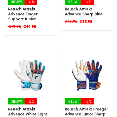
NIEUW!
-10%
NIEUW!
-10%
Reusch Attrakt
Reusch Attrakt
Advance Finger
Advance Sharp Blue
Support Junior
Oorspronkelijke
Huidige
€
39,95
€
35,95
Oorspronkelijke
Huidige
€
49,95
€
44,95
prijs
prijs
Dit
prijs
prijs
was:
is:
Dit
product
was:
is:
€39,95.
€35,95.
product
heeft
€49,95.
€44,95.
heeft
meerdere
meerdere
variaties.
variaties.
Deze
Deze
optie
optie
kan
kan
gekozen
gekozen
worden
worden
op
op
de
de
productpagina
productpagina
NIEUW!
-10%
NIEUW!
-10%
Reusch Attrakt
Reusch Attrakt Freegel
Advance White Light
Advance Junior Sharp