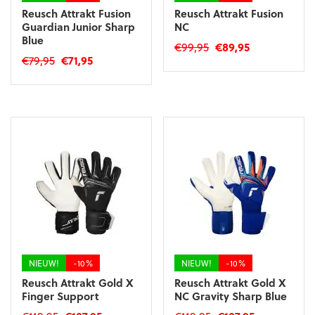
Reusch Attrakt Fusion
Reusch Attrakt Fusion
Guardian Junior Sharp
NC
Blue
Oorspronkelijke
Huidige
€
99,95
€
89,95
Oorspronkelijke
Huidige
€
79,95
€
71,95
prijs
prijs
Dit
prijs
prijs
was:
is:
Dit
product
was:
is:
€99,95.
€89,95.
product
heeft
€79,95.
€71,95.
heeft
meerdere
meerdere
variaties.
variaties.
Deze
Deze
optie
optie
kan
kan
gekozen
gekozen
worden
worden
op
op
de
de
productpagina
productpagina
NIEUW!
-10%
NIEUW!
-10%
Reusch Attrakt Gold X
Reusch Attrakt Gold X
Finger Support
NC Gravity Sharp Blue