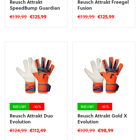
Reusch Attrakt
Reusch Attrakt Freegel
SpeedBump Guardian
Fusion
Oorspronkelijke
Huidige
Oorspronkelijke
Huidige
€
139,99
€
125,99
€
139,99
€
125,99
prijs
prijs
prijs
prijs
Dit
Dit
was:
is:
was:
is:
product
product
€139,99.
€125,99.
€139,99.
€125,99.
heeft
heeft
meerdere
meerdere
variaties.
variaties.
Deze
Deze
optie
optie
kan
kan
gekozen
gekozen
worden
worden
op
op
de
de
productpagina
productpagina
NIEUW!
-10%
NIEUW!
-10%
Reusch Attrakt Duo
Reusch Attrakt Gold X
Evolution
Evolution
Oorspronkelijke
Huidige
Oorspronkelijke
Huidige
€
124,99
€
112,49
€
109,99
€
98,99
prijs
prijs
prijs
prijs
Dit
Dit