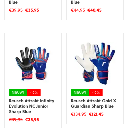
Blue
Blue
Oorspronkelijke
Huidige
Oorspronkelijke
Huidige
€
39,95
€
35,95
€
44,95
€
40,45
prijs
prijs
prijs
prijs
Dit
Dit
was:
is:
was:
is:
product
product
€39,95.
€35,95.
€44,95.
€40,45.
heeft
heeft
meerdere
meerdere
variaties.
variaties.
Deze
Deze
optie
optie
kan
kan
gekozen
gekozen
worden
worden
op
op
de
de
productpagina
productpagina
NIEUW!
-10%
NIEUW!
-10%
Reusch Attrakt Infinity
Reusch Attrakt Gold X
Evolution NC Junior
Guardian Sharp Blue
Sharp Blue
Oorspronkelijke
Huidige
€
134,95
€
121,45
Oorspronkelijke
Huidige
€
39,95
€
35,95
prijs
prijs
Dit
prijs
prijs
was:
is:
Dit