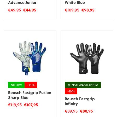
Advance Junior
White Blue
Oorspronkelijke
Huidige
Oorspronkelijke
Huidige
€
49,95
€
44,95
€
109,95
€
98,95
prijs
prijs
prijs
prijs
Dit
Dit
was:
is:
was:
is:
product
product
€49,95.
€44,95.
€109,95.
€98,95.
heeft
heeft
meerdere
meerdere
variaties.
variaties.
Deze
Deze
optie
optie
kan
kan
gekozen
gekozen
worden
worden
op
op
de
de
productpagina
productpagina
NIEUW!
-10%
KUNSTGRASTOPPER!
-10%
Reusch Fastgrip Fusion
Sharp Blue
Reusch Fastgrip
Infinity
Oorspronkelijke
Huidige
€
119,95
€
107,95
prijs
prijs
Oorspronkelijke
Huidige
€
89,95
€
80,95
Dit
was:
is:
prijs
prijs