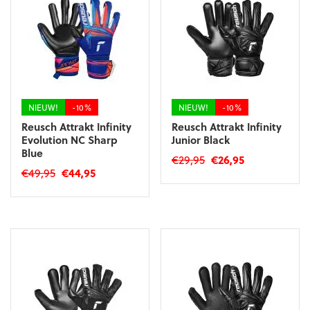
op
de
productpagina
NIEUW!
-10%
NIEUW!
-10%
Reusch Attrakt Infinity
Reusch Attrakt Infinity
Evolution NC Sharp
Junior Black
Blue
Oorspronkelijke
Huidige
€
29,95
€
26,95
Oorspronkelijke
Huidige
€
49,95
€
44,95
prijs
prijs
Dit
prijs
prijs
was:
is:
Dit
product
was:
is:
€29,95.
€26,95.
product
heeft
€49,95.
€44,95.
heeft
meerdere
meerdere
variaties.
variaties.
Deze
Deze
optie
optie
kan
kan
gekozen
gekozen
worden