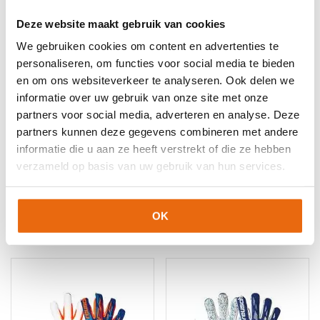
meerdere
meerdere
variaties.
variaties.
Deze website maakt gebruik van cookies
Deze
Deze
optie
We gebruiken cookies om content en advertenties te
optie
kan
personaliseren, om functies voor social media te bieden
kan
gekozen
gekozen
en om ons websiteverkeer te analyseren. Ook delen we
worden
worden
informatie over uw gebruik van onze site met onze
op
op
partners voor social media, adverteren en analyse. Deze
de
de
partners kunnen deze gegevens combineren met andere
productpagina
productpagina
NIEUW!
-10%
NIEUW!
-10%
informatie die u aan ze heeft verstrekt of die ze hebben
Reusch Attrakt Aqua
Reusch Attrakt Duo
verzameld op basis van uw gebruik van hun services.
Evolution
Evolution
Oorspronkelijke
Huidige
Oorspronkelijke
Huidige
€
114,95
€
103,45
€
124,95
€
112,45
prijs
prijs
prijs
prijs
OK
Dit
Dit
was:
is:
was:
is:
product
product
€114,95.
€103,45.
€124,95.
€112,45.
heeft
heeft
meerdere
meerdere
variaties.
variaties.
Deze
Deze
optie
optie