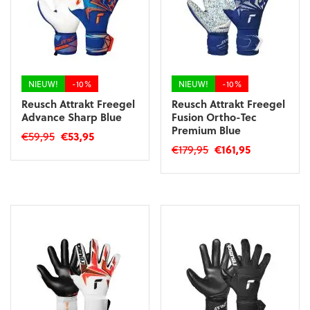
kan
kan
gekozen
gekozen
worden
worden
op
op
de
de
productpagina
productpagina
NIEUW!
-10%
NIEUW!
-10%
Reusch Attrakt Freegel
Reusch Attrakt Freegel
Advance Sharp Blue
Fusion Ortho-Tec
Premium Blue
Oorspronkelijke
Huidige
€
59,95
€
53,95
Oorspronkelijke
Huidige
€
179,95
€
161,95
prijs
prijs
Dit
prijs
prijs
was:
is:
Dit
product
was:
is:
€59,95.
€53,95.
product
heeft
€179,95.
€161,95.
heeft
meerdere
meerdere
variaties.
variaties.
Deze
Deze
optie
optie
kan
kan
gekozen
gekozen
worden
worden
op