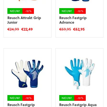
de
productpagina
NIEUW!
-10%
NIEUW!
-10%
Reusch Attrakt Grip
Reusch Fastgrip
Junior
Advance
Oorspronkelijke
Huidige
Oorspronkelijke
Huidige
€
24,99
€
22,49
€
69,95
€
62,95
prijs
prijs
prijs
prijs
Dit
Dit
was:
is:
was:
is:
product
product
€24,99.
€22,49.
€69,95.
€62,95.
heeft
heeft
meerdere
meerdere
variaties.
variaties.
Deze
Deze
optie
optie
kan
kan
gekozen
gekozen
worden
worden
op
op
de
de
productpagina
productpagina
NIEUW!
-10%
NIEUW!
-10%
Reusch Fastgrip
Reusch Fastgrip Aqua