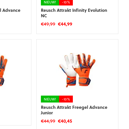
de
NIEUW!
-10%
productpagina
el Advance
Reusch Attrakt Infinity Evolution
NC
ke
e
Oorspronkelijke
Huidige
€
49,99
€
44,99
prijs
prijs
Dit
was:
is:
product
€49,99.
€44,99.
heeft
meerdere
variaties.
Deze
optie
kan
gekozen
worden
op
de
NIEUW!
-10%
productpagina
Reusch Attrakt Freegel Advance
Junior
ke
e
Oorspronkelijke
Huidige
€
44,99
€
40,45
prijs
prijs
Dit