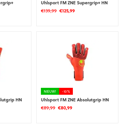
rgrip+
Uhlsport FM ZNE Supergrip+ HN
Oorspronkelijke
Huidige
€
139,99
€
125,99
jke
ige
prijs
prijs
Dit
was:
is:
product
€139,99.
€125,99.
heeft
99.
meerdere
variaties.
Deze
optie
kan
gekozen
worden
op
de
productpagina
NIEUW!
-10%
lutgrip HN
Uhlsport FM ZNE Absolutgrip HN
Oorspronkelijke
Huidige
€
89,99
€
80,99
ke
e
prijs
prijs
Dit
was:
is:
product
€89,99.
€80,99.
heeft