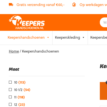
Gratis verzending vanaf €60,-
Op werkdagen vóó
Skip
Keepershandschoenen
Keeperskleding
Keepersb
to
content
Home
/ Keepershandschoenen
Ke
Maat
10
(113)
10 1/2
(54)
11
(118)
12
(23)