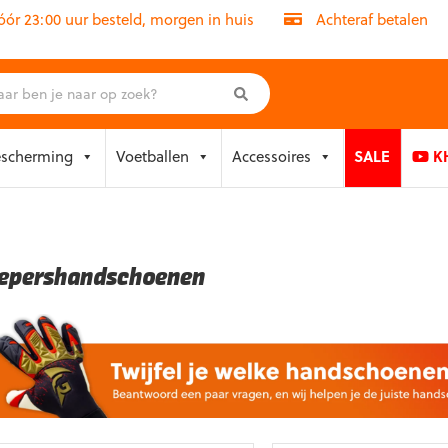
r 23:00 uur besteld, morgen in huis
Achteraf betalen
escherming
Voetballen
Accessoires
SALE
KH
epershandschoenen