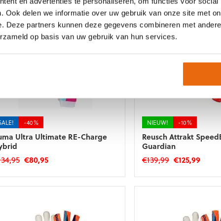
ent en advertenties te personaliseren, om functies voor social
prijs
prijs
was:
is:
t
product
. Ook delen we informatie over uw gebruik van onze site met on
was:
is:
€69,99.
€62,99
roduct
heeft
€59,99.
€53,99.
e. Deze partners kunnen deze gegevens combineren met andere i
eft
meerdere
erzameld op basis van uw gebruik van hun services.
eerdere
variaties.
riaties.
Deze
eze
optie
tie
kan
an
gekozen
ekozen
worden
orden
op
p
de
e
productpagina
SALE!
-40%
NIEUW!
-10%
roductpagina
uma Ultra Ultimate RE-Charge
Reusch Attrakt Spee
ybrid
Guardian
Oorspronkelijke
Huidige
Oorspronkeli
Huidi
134,95
€
80,95
€
139,99
€
125,99
prijs
prijs
prijs
prijs
t
Dit
was:
is:
was:
is:
roduct
product
€134,95.
€80,95.
€139,99.
€125,
eft
heeft
eerdere
meerdere
riaties.
variaties.