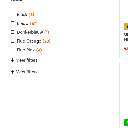
k
g
w
Black
(2)
o
Blauw
(67)
d
p
Donkerblauw
(1)
U
H
Fluo Orange
(20)
€
Fluo Pink
(4)
Di
Meer filters
p
he
Meer filters
m
va
D
op
k
g
w
o
d
p