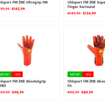
hlsport FM ZNE Ultragrip HN
Uhlsport FM ZNE Supe
Finger Surround
Oorspronkelijke
Huidige
159,99
€
143,99
Oorspronkeli
Huid
€
149,99
€
134,99
prijs
prijs
t
prijs
prijs
was:
is:
Dit
roduct
was:
is:
€159,99.
€143,99.
product
eft
€149,99.
€134,
heeft
eerdere
meerdere
riaties.
variaties.
eze
Deze
tie
optie
an
kan
ekozen
gekozen
orden
worden
p
op
e
de
roductpagina
NIEUW!
-10%
NIEUW!
-10%
productpagina
hlsport FM ZNE Absolutgrip
Uhlsport FM ZNE Abso
YBD
Fit
Oorspronkelijke
Huidige
Oorspronkelij
Huidig
109,99
€
98,99
€
99,99
€
89,99
prijs
prijs
prijs
prijs
t
Dit
was:
is:
was:
is:
roduct
product