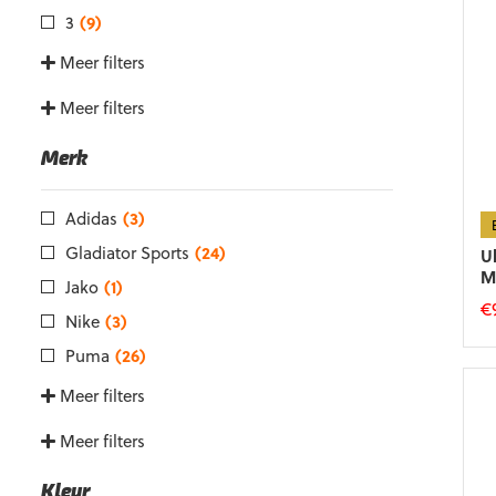
3
(9)
Meer filters
Meer filters
Merk
Adidas
(3)
Gladiator Sports
(24)
U
M
Jako
(1)
€
Nike
(3)
Di
Puma
(26)
p
he
Meer filters
m
va
Meer filters
D
op
Kleur