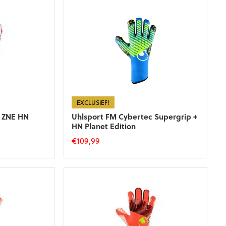
EXCLUSIEF!
p ZNE HN
Uhlsport FM Cybertec Supergrip +
HN Planet Edition
€
109,99
Dit
product
heeft
meerdere
variaties.
Deze
optie