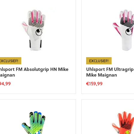
EXCLUSIEF!
EXCLUSIEF!
hlsport FM Absolutgrip HN Mike
Uhlsport FM Ultragri
aignan
Mike Maignan
94,99
€
159,99
t
Dit
roduct
product
eft
heeft
eerdere
meerdere
riaties.
variaties.
eze
Deze
tie
optie