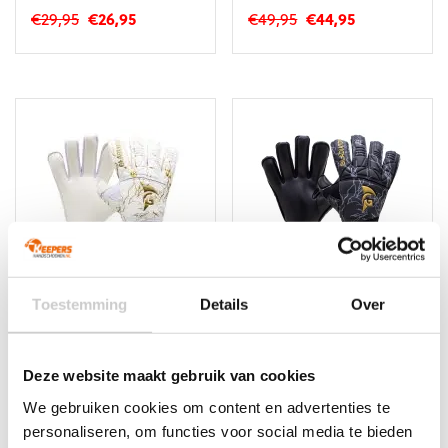
Oorspronkelijke
Huidige
Oorspronkelijke
Huidige
€
29,95
€
26,95
€
49,95
€
44,95
prijs
prijs
prijs
prijs
Dit
Dit
was:
is:
was:
is:
product
product
€29,95.
€26,95.
€49,95.
€44,95.
heeft
heeft
meerdere
meerdere
variaties.
variaties.
Deze
Deze
optie
optie
kan
kan
gekozen
gekozen
worden
worden
op
op
de
de
productpagina
productpagina
Toestemming
Details
Over
NIEUW!
NIEUW!
Gladiator Sports Rodu
Gladiator Sports
Agadu 2.0
€
49,95
Deze website maakt gebruik van cookies
€
49,95
Dit
We gebruiken cookies om content en advertenties te
Dit
product
product
personaliseren, om functies voor social media te bieden
heeft