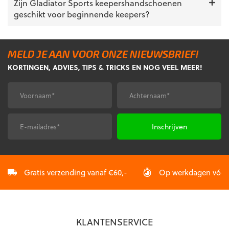
Zijn Gladiator Sports keepershandschoenen
geschikt voor beginnende keepers?
MELD JE AAN VOOR ONZE NIEUWSBRIEF!
KORTINGEN, ADVIES, TIPS & TRICKS EN NOG VEEL MEER!
Voornaam
Achternaam
*
*
E-
CAPTCHA
mailadres
*
Gratis verzending vanaf €60,-
Op werkdagen vóór 2
KLANTENSERVICE