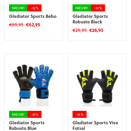
productpagina
NIEUW!
-10%
NIEUW!
-10%
Gladiator Sports Bebo
Gladiator Sports
Robusto Black
Oorspronkelijke
Huidige
€
69,95
€
62,95
Oorspronkelijke
Huidige
€
29,95
€
26,95
prijs
prijs
Dit
prijs
prijs
was:
is:
Dit
product
was:
is:
€69,95.
€62,95.
product
heeft
€29,95.
€26,95.
heeft
meerdere
meerdere
variaties.
variaties.
Deze
Deze
optie
optie
kan
kan
gekozen
gekozen
worden
worden
op
op
de
de
productpagina
productpagina
NIEUW!
-10%
-10%
Gladiator Sports
Gladiator Sports Viva
Robusto Blue
Futsal