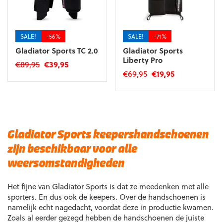
worden
worden
op
op
de
de
productpagina
productpagina
SALE!
-56%
SALE!
-71%
Gladiator Sports TC 2.0
Gladiator Sports
Liberty Pro
Oorspronkelijke
Huidige
€
89,95
€
39,95
Oorspronkelijke
Huidige
€
69,95
€
19,95
prijs
prijs
Dit
prijs
prijs
was:
is:
Dit
product
was:
is:
€89,95.
€39,95.
product
heeft
€69,95.
€19,95.
heeft
meerdere
meerdere
variaties.
variaties.
Deze
Gladiator Sports keepershandschoenen
Deze
optie
zijn beschikbaar voor alle
optie
kan
kan
gekozen
weersomstandigheden
gekozen
worden
worden
op
Het fijne van Gladiator Sports is dat ze meedenken met alle
op
de
sporters. En dus ook de keepers. Over de handschoenen is
de
productpagina
namelijk echt nagedacht, voordat deze in productie kwamen.
productpagina
Zoals al eerder gezegd hebben de handschoenen de juiste