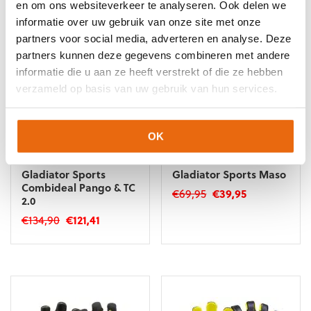
heeft
meerdere
en om ons websiteverkeer te analyseren. Ook delen we
meerdere
variaties.
informatie over uw gebruik van onze site met onze
variaties.
Deze
partners voor social media, adverteren en analyse. Deze
Deze
optie
partners kunnen deze gegevens combineren met andere
optie
kan
informatie die u aan ze heeft verstrekt of die ze hebben
kan
gekozen
verzameld op basis van uw gebruik van hun services.
gekozen
worden
worden
op
op
de
de
productpagina
OK
productpagina
NIEUW!
-10%
SALE!
-43%
Gladiator Sports
Gladiator Sports Maso
Combideal Pango & TC
Oorspronkelijke
Huidige
€
69,95
€
39,95
2.0
prijs
prijs
Dit
Oorspronkelijke
Huidige
€
134,90
€
121,41
was:
is:
product
prijs
prijs
€69,95.
€39,95.
Dit
heeft
was:
is:
product
meerdere
€134,90.
€121,41.
heeft
variaties.
meerdere
Deze
variaties.
optie