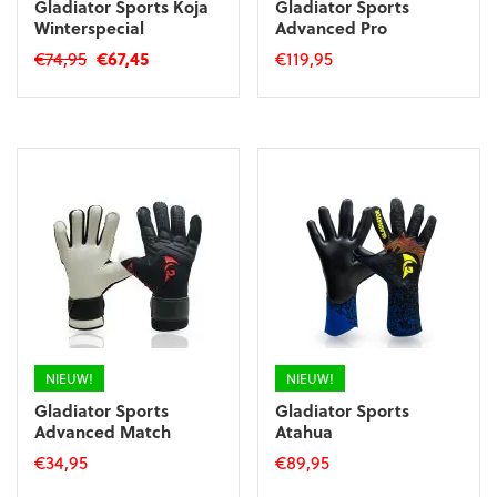
Gladiator Sports Koja
Gladiator Sports
Winterspecial
Advanced Pro
Oorspronkelijke
Huidige
€
74,95
€
67,45
€
119,95
prijs
prijs
Dit
Dit
was:
is:
product
product
€74,95.
€67,45.
heeft
heeft
meerdere
meerdere
variaties.
variaties.
Deze
Deze
optie
optie
kan
kan
gekozen
gekozen
worden
worden
op
op
de
de
productpagina
productpagina
NIEUW!
NIEUW!
Gladiator Sports
Gladiator Sports
Advanced Match
Atahua
€
34,95
€
89,95
Dit
Dit