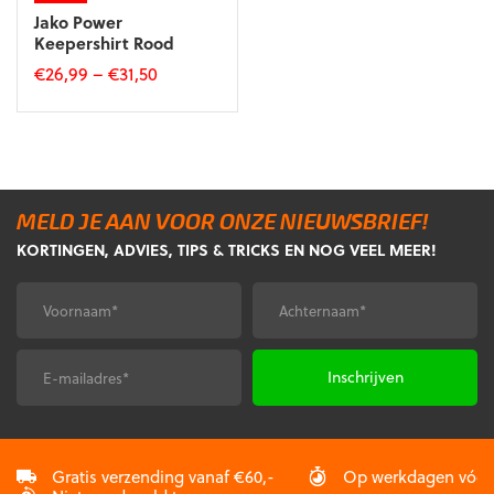
Jako Power
Keepershirt Rood
€
26,99
–
€
31,50
Dit
product
heeft
meerdere
variaties.
Deze
MELD JE AAN VOOR ONZE NIEUWSBRIEF!
optie
KORTINGEN, ADVIES, TIPS & TRICKS EN NOG VEEL MEER!
kan
gekozen
Voornaam
Achternaam
*
*
worden
op
de
E-
CAPTCHA
productpagina
mailadres
*
Gratis verzending vanaf €60,-
Op werkdagen vóór 2