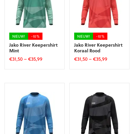
NIEUW!
-10%
NIEUW!
-10%
Jako River Keepershirt
Jako River Keepershirt
Mint
Koraal Rood
€
31,50
–
€
35,99
€
31,50
–
€
35,99
Dit
Dit
product
product
heeft
heeft
meerdere
meerdere
variaties.
variaties.
Deze
Deze
optie
optie
kan
kan
gekozen
gekozen
worden
worden
op
op