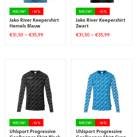
de
de
productpagina
productpagina
NIEUW!
-10%
NIEUW!
-10%
Jako River Keepershirt
Jako River Keepershirt
Hemels Blauw
Zwart
€
31,50
–
€
35,99
€
31,50
–
€
35,99
Dit
Dit
product
product
heeft
heeft
meerdere
meerdere
variaties.
variaties.
Deze
Deze
optie
optie
kan
kan
gekozen
gekozen
worden
worden
op
op
de
de
productpagina
productpagina
NIEUW!
-10%
NIEUW!
-10%
Uhlsport Progressive
Uhlsport Progressive