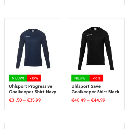
Dit
Dit
product
product
heeft
heeft
meerdere
meerdere
variaties.
variaties.
Deze
Deze
optie
optie
kan
kan
gekozen
gekozen
worden
worden
op
op
de
de
productpagina
productpagina
NIEUW!
-10%
NIEUW!
-10%
Uhlsport Progressive
Uhlsport Save
Goalkeeper Shirt Navy
Goalkeeper Shirt Black
€
31,50
–
€
35,99
€
40,49
–
€
44,99
Dit
Dit
product
product
heeft
heeft
meerdere
meerdere