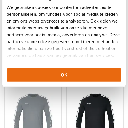
kan
kan
We gebruiken cookies om content en advertenties te
gekozen
gekozen
worden
worden
personaliseren, om functies voor social media te bieden
op
op
en om ons websiteverkeer te analyseren. Ook delen we
de
de
informatie over uw gebruik van onze site met onze
productpagina
productpagina
partners voor social media, adverteren en analyse. Deze
NIEUW!
-10%
-10%
partners kunnen deze gegevens combineren met andere
Uhlsport Save
Jako Power
Goalkeeper Shirt Red
Keepershirt Oranje
informatie die u aan ze heeft verstrekt of die ze hebben
Black
verzameld op basis van uw gebruik van hun services.
€
40,49
–
€
44,99
€
26,99
–
€
31,50
Dit
Dit
OK
product
product
heeft
heeft
meerdere
meerdere
variaties.
variaties.
Deze
Deze
optie
optie
kan
kan
gekozen
gekozen
worden
worden