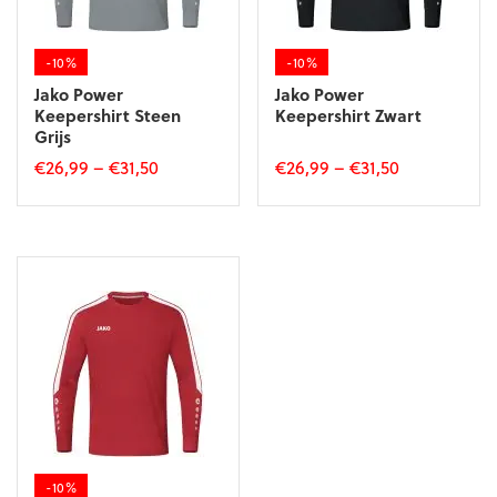
op
op
de
de
productpagina
productpagina
-10%
-10%
Jako Power
Jako Power
Keepershirt Steen
Keepershirt Zwart
Grijs
€
26,99
–
€
31,50
€
26,99
–
€
31,50
Dit
Dit
product
product
heeft
heeft
meerdere
meerdere
variaties.
variaties.
Deze
Deze
optie
optie
kan
kan
gekozen
gekozen
worden
worden
op
op
de
de
productpagina
productpagina
-10%