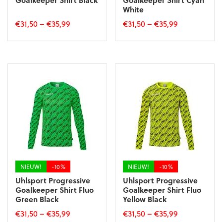
Goalkeeper Shirt Black
Goalkeeper Shirt Cyan
White
€
31,50
–
€
35,99
€
31,50
–
€
35,99
Dit
Dit
product
product
heeft
heeft
meerdere
meerdere
variaties.
variaties.
Deze
Deze
optie
optie
kan
kan
gekozen
gekozen
worden
worden
op
op
de
de
productpagina
productpagina
NIEUW!
-10%
NIEUW!
-10%
Uhlsport Progressive
Uhlsport Progressive
Goalkeeper Shirt Fluo
Goalkeeper Shirt Fluo
Green Black
Yellow Black
€
31,50
–
€
35,99
€
31,50
–
€
35,99