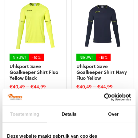
variaties.
variaties.
Deze
Deze
optie
optie
kan
kan
gekozen
gekozen
worden
worden
op
op
de
de
productpagina
productpagina
NIEUW!
-10%
NIEUW!
-10%
Uhlsport Save
Uhlsport Save
Goalkeeper Shirt Fluo
Goalkeeper Shirt Navy
Yellow Black
Fluo Yellow
€
40,49
–
€
44,99
€
40,49
–
€
44,99
Dit
Dit
product
product
heeft
heeft
meerdere
meerdere
Toestemming
Details
Over
variaties.
variaties.
Deze
Deze
optie
optie
Deze website maakt gebruik van cookies