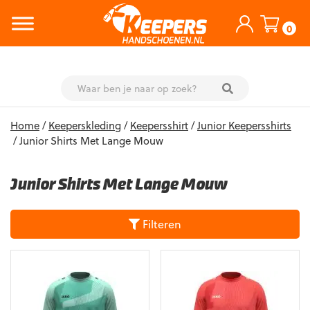
0
Skip
Home
/
Keeperskleding
/
Keepersshirt
/
Junior Keepersshirts
to
/ Junior Shirts Met Lange Mouw
content
Junior Shirts Met Lange Mouw
Filteren