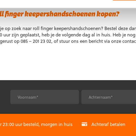
ect voor keepers die stabiliteit, grip en bescherming belangrijk vi
ll finger keepershandschoenen kopen?
je op zoek naar roll finger keepershandschoenen? Bestel deze da
0 uur zijn geplaatst, heb je de volgende dag al in huis. Heb je no
gerust op 085 – 201 23 02, of stuur ons een bericht via onze conta
*
*
Voornaam
Achternaam
CAPTCHA
23:00 uur besteld, morgen in huis
Achteraf betalen