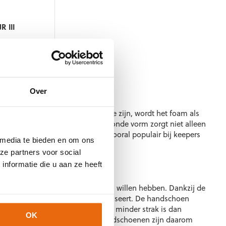
de
productpagina
R III
ke
e
hoenen
Over
en. In plaats van vlak gestikt te zijn, wordt het foam als
ontactoppervlak met de bal. De ronde vorm zorgt niet alleen
t maakt de roll finger techniek vooral populair bij keepers
 media te bieden en om ons
ze partners voor social
choenen?
nformatie die u aan ze heeft
jk foam tussen hun hand en de bal willen hebben. Dankzij de
l, wat de grip aanzienlijk optimaliseert. De handschoen
j harde schoten. Omdat de pasvorm minder strak is dan
OK
n bewegingsruimte. Roll finger handschoenen zijn daarom