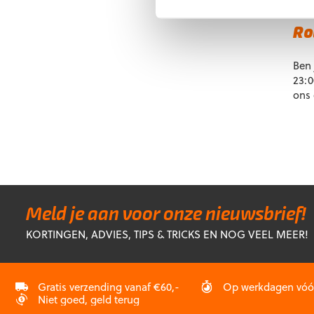
perf
Ro
Ben 
23:0
ons 
Meld je aan voor onze nieuwsbrief!
KORTINGEN, ADVIES, TIPS & TRICKS EN NOG VEEL MEER!
Gratis verzending vanaf €60,-
Op werkdagen vóór 
Niet goed, geld terug