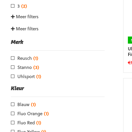
3
(2)
Meer filters
Meer filters
Merk
U
F
Reusch
(1)
€
Stanno
(3)
Di
Uhlsport
(1)
p
he
Kleur
m
va
D
Blauw
(1)
op
Fluo Orange
(1)
k
g
Fluo Red
(1)
w
Fluo Yellow
(1)