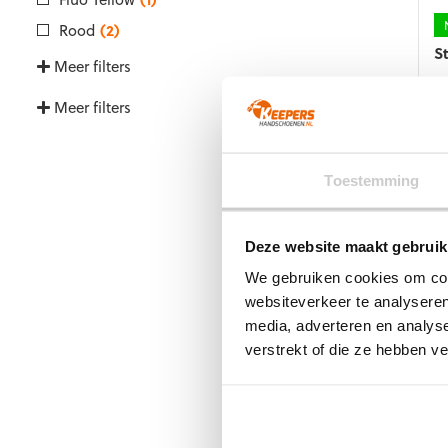
o
d
Rood
(2)
p
S
Meer filters
€
Meer filters
Di
p
he
m
Wa
Toestemming
va
D
Een 
op
het 
Deze website maakt gebruik
k
voor
g
We gebruiken cookies om cont
die 
w
websiteverkeer te analyseren
o
Wa
media, adverteren en analys
d
verstrekt of die ze hebben v
p
Roll
afge
voel
bijv