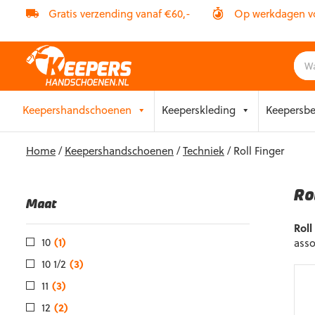
Gratis verzending vanaf €60,-
Op werkdagen vóó
Skip
Keepershandschoenen
Keeperskleding
Keepersb
to
content
Home
/
Keepershandschoenen
/
Techniek
/ Roll Finger
Ro
Maat
Rol
10
(1)
asso
10 1/2
(3)
11
(3)
12
(2)