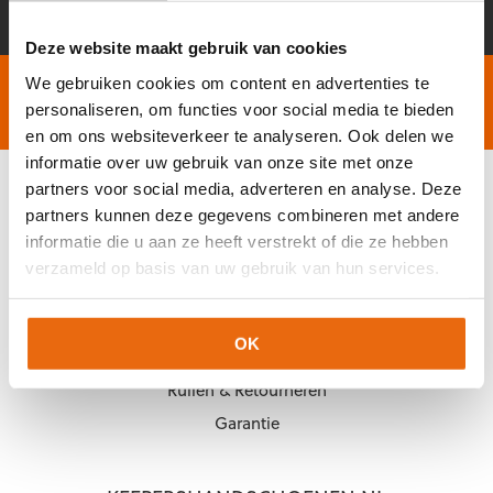
mailadres
*
Deze website maakt gebruik van cookies
We gebruiken cookies om content en advertenties te
Gratis verzending vanaf €60,-
Op werkdagen vóór 2
personaliseren, om functies voor social media te bieden
Niet goed, geld terug
en om ons websiteverkeer te analyseren. Ook delen we
informatie over uw gebruik van onze site met onze
partners voor social media, adverteren en analyse. Deze
KLANTENSERVICE
partners kunnen deze gegevens combineren met andere
informatie die u aan ze heeft verstrekt of die ze hebben
Veelgestelde vragen (FAQ)
verzameld op basis van uw gebruik van hun services.
Mijn account
Mijn bestelling
OK
Betaling & Levering
Ruilen & Retourneren
Garantie