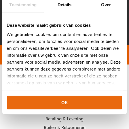
Toestemming
Details
Over
Voornaam
Achternaam
*
*
Deze website maakt gebruik van cookies
E-
CAPTCHA
mailadres
We gebruiken cookies om content en advertenties te
*
personaliseren, om functies voor social media te bieden
en om ons websiteverkeer te analyseren. Ook delen we
Gratis verzending vanaf €60,-
Op werkdagen vóór 2
informatie over uw gebruik van onze site met onze
partners voor social media, adverteren en analyse. Deze
partners kunnen deze gegevens combineren met andere
informatie die u aan ze heeft verstrekt of die ze hebben
KLANTENSERVICE
verzameld op basis van uw gebruik van hun services.
Veelgestelde vragen (FAQ)
Mijn account
OK
Mijn bestelling
Betaling & Levering
Ruilen & Retourneren