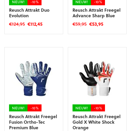
NIEUW!
-10%
NIEUW!
-10%
Reusch Attrakt Duo
Reusch Attrakt Freegel
Evolution
Advance Sharp Blue
Oorspronkelijke
Huidige
Oorspronkelijke
Huidige
€
124,95
€
112,45
€
59,95
€
53,95
prijs
prijs
prijs
prijs
Dit
Dit
was:
is:
was:
is:
product
product
€124,95.
€112,45.
€59,95.
€53,95.
heeft
heeft
meerdere
meerdere
variaties.
variaties.
Deze
Deze
optie
optie
kan
kan
gekozen
gekozen
worden
worden
op
op
de
de
productpagina
productpagina
NIEUW!
-10%
NIEUW!
-10%
Reusch Attrakt Freegel
Reusch Attrakt Freegel
Fusion Ortho-Tec
Gold X White Shock
Premium Blue
Orange