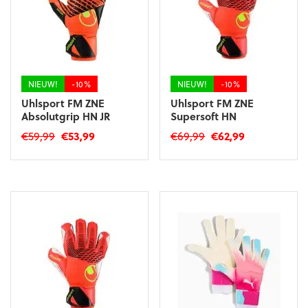
kan
gekozen
worden
op
de
productpagina
NIEUW!
-10%
NIEUW!
-10%
Uhlsport FM ZNE
Uhlsport FM ZNE
Absolutgrip HN JR
Supersoft HN
Oorspronkelijke
Huidige
Oorspronkelijke
Huidige
€
59,99
€
53,99
€
69,99
€
62,99
prijs
prijs
prijs
prijs
Dit
Dit
was:
is:
was:
is:
product
product
€59,99.
€53,99.
€69,99.
€62,99.
heeft
heeft
meerdere
meerdere
variaties.
variaties.
Deze
Deze
optie
optie
kan
kan
gekozen
gekozen
worden
worden
op
op