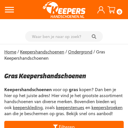
0
Skip
Home
/
Keepershandschoenen
/
Ondergrond
/ Gras
to
Keepershandschoenen
content
Gras Keepershandschoenen
Keepershandschoenen
voor op
gras
kopen? Dan ben je
hier op het juiste adres! Hier vind je het grootste assortiment
handschoenen van diverse merken. Bovendien bieden wij
ook
keeperskleding
, zoals
keeperstenues
en
keepersbroeken
aan die je beschermen op gras. Bekijk snel ons aanbod!
Filteren