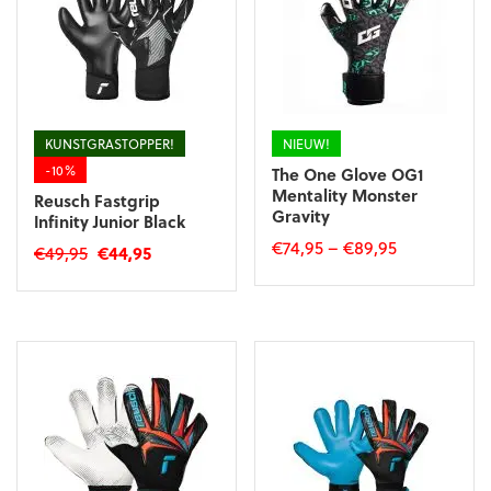
de
productpagina
KUNSTGRASTOPPER!
NIEUW!
-10%
The One Glove OG1
Mentality Monster
Reusch Fastgrip
Gravity
Infinity Junior Black
€
74,95
–
€
89,95
Oorspronkelijke
Huidige
€
49,95
€
44,95
prijs
prijs
Dit
Dit
was:
is:
product
product
€49,95.
€44,95.
heeft
heeft
meerdere
meerdere
variaties.
variaties.
Deze
Deze
optie
optie
kan
kan
gekozen
gekozen
worden
worden