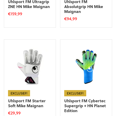
Uhlsport FM Ultragrip
Uhlsport FM
ZNE HN Mike Maignan
Absolutgrip HN Mike
Maignan
€
159,99
€
94,99
Dit
Dit
product
product
heeft
heeft
meerdere
meerdere
variaties.
variaties.
Deze
Deze
optie
optie
kan
kan
gekozen
gekozen
worden
worden
op
op
de
de
productpagina
productpagina
EXCLUSIEF!
EXCLUSIEF!
Uhlsport FM Starter
Uhlsport FM Cybertec
Soft Mike Maignan
Supergrip + HN Planet
Edition
€
29,99