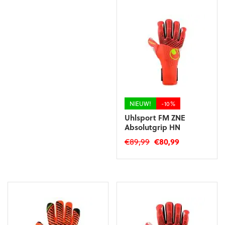
NIEUW!
-10%
Uhlsport FM ZNE
Absolutgrip HN
Oorspronkelijke
Huidige
€
89,99
€
80,99
prijs
prijs
Dit
was:
is:
product
€89,99.
€80,99.
heeft
meerdere
variaties.
Deze
optie