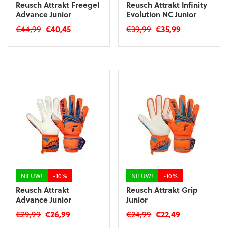
Reusch Attrakt Freegel
Reusch Attrakt Infinity
Advance Junior
Evolution NC Junior
Oorspronkelijke
Huidige
Oorspronkelijke
Huidige
€
44,99
€
40,45
€
39,99
€
35,99
prijs
prijs
prijs
prijs
Dit
Dit
was:
is:
was:
is:
product
product
€44,99.
€40,45.
€39,99.
€35,99.
heeft
heeft
meerdere
meerdere
variaties.
variaties.
Deze
Deze
optie
optie
kan
kan
gekozen
gekozen
worden
worden
op
op
de
de
productpagina
productpagina
NIEUW!
-10%
NIEUW!
-10%
Reusch Attrakt
Reusch Attrakt Grip
Advance Junior
Junior
Oorspronkelijke
Huidige
Oorspronkelijke
Huidige
€
29,99
€
26,99
€
24,99
€
22,49
prijs
prijs
prijs
prijs