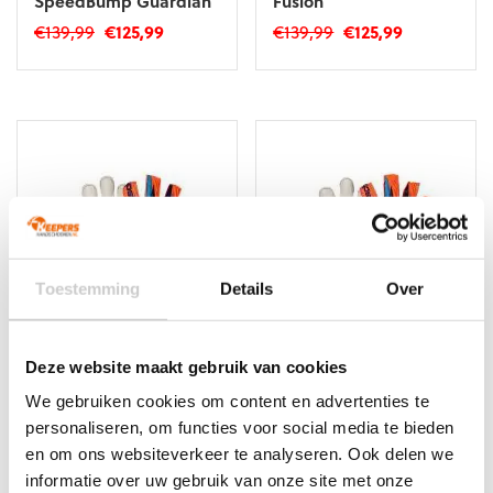
SpeedBump Guardian
Fusion
Oorspronkelijke
Huidige
Oorspronkelijke
Huidige
€
139,99
€
125,99
€
139,99
€
125,99
prijs
prijs
prijs
prijs
Dit
Dit
was:
is:
was:
is:
product
product
€139,99.
€125,99.
€139,99.
€125,99.
heeft
heeft
meerdere
meerdere
variaties.
variaties.
Deze
Deze
optie
optie
kan
kan
gekozen
gekozen
worden
worden
Toestemming
Details
Over
op
op
de
de
productpagina
productpagina
NIEUW!
-10%
NIEUW!
-10%
Deze website maakt gebruik van cookies
Reusch Attrakt Duo
Reusch Attrakt Gold X
Evolution
Evolution
We gebruiken cookies om content en advertenties te
personaliseren, om functies voor social media te bieden
Oorspronkelijke
Huidige
Oorspronkelijke
Huidige
€
124,99
€
112,49
€
109,99
€
98,99
prijs
prijs
prijs
prijs
en om ons websiteverkeer te analyseren. Ook delen we
Dit
Dit
was:
is:
was:
is:
informatie over uw gebruik van onze site met onze
product
product