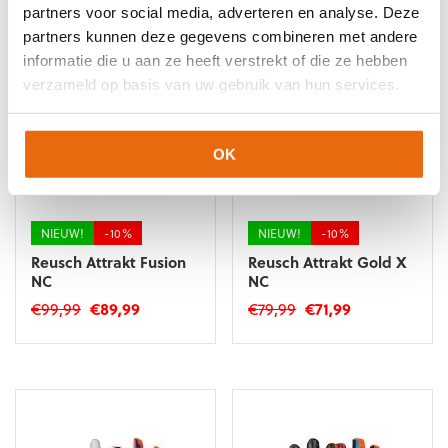
€124,99.
€112,49.
€109,99.
€98,99.
partners voor social media, adverteren en analyse. Deze
heeft
heeft
meerdere
meerdere
partners kunnen deze gegevens combineren met andere
variaties.
variaties.
informatie die u aan ze heeft verstrekt of die ze hebben
Deze
Deze
verzameld op basis van uw gebruik van hun services.
optie
optie
kan
kan
gekozen
gekozen
OK
worden
worden
op
op
de
de
productpagina
productpagina
NIEUW!
-10%
NIEUW!
-10%
Reusch Attrakt Fusion
Reusch Attrakt Gold X
NC
NC
Oorspronkelijke
Huidige
Oorspronkelijke
Huidige
€
99,99
€
89,99
€
79,99
€
71,99
prijs
prijs
prijs
prijs
Dit
Dit
was:
is:
was:
is:
product
product
€99,99.
€89,99.
€79,99.
€71,99.
heeft
heeft
meerdere
meerdere
variaties.
variaties.
Deze
Deze