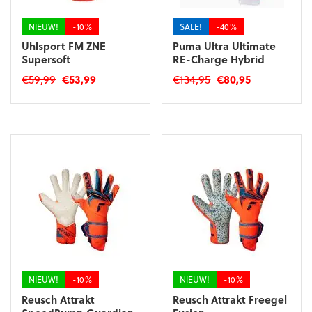
de
de
productpagina
productpagina
NIEUW!
-10%
SALE!
-40%
Uhlsport FM ZNE
Puma Ultra Ultimate
Supersoft
RE-Charge Hybrid
Oorspronkelijke
Huidige
Oorspronkelijke
Huidige
€
59,99
€
53,99
€
134,95
€
80,95
prijs
prijs
prijs
prijs
Dit
Dit
was:
is:
was:
is:
product
product
€59,99.
€53,99.
€134,95.
€80,95.
heeft
heeft
meerdere
meerdere
variaties.
variaties.
Deze
Deze
optie
optie
kan
kan
gekozen
gekozen
worden
worden
op
op
de
de
productpagina
productpagina
NIEUW!
-10%
NIEUW!
-10%
Reusch Attrakt
Reusch Attrakt Freegel