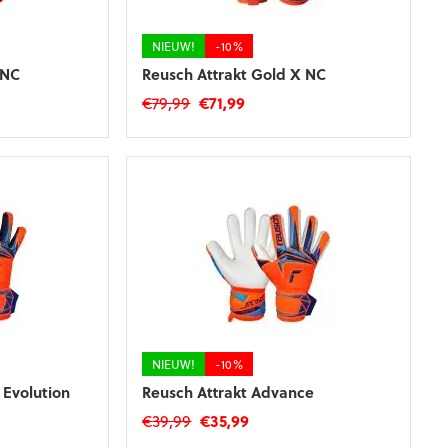
op
de
productpagina
NIEUW!
-10%
 NC
Reusch Attrakt Gold X NC
ke
e
Oorspronkelijke
Huidige
€
79,99
€
71,99
prijs
prijs
Dit
was:
is:
product
.
€79,99.
€71,99.
heeft
meerdere
variaties.
Deze
optie
kan
gekozen
worden
op
de
NIEUW!
-10%
productpagina
y Evolution
Reusch Attrakt Advance
Oorspronkelijke
Huidige
€
39,99
€
35,99
ke
e
prijs
prijs