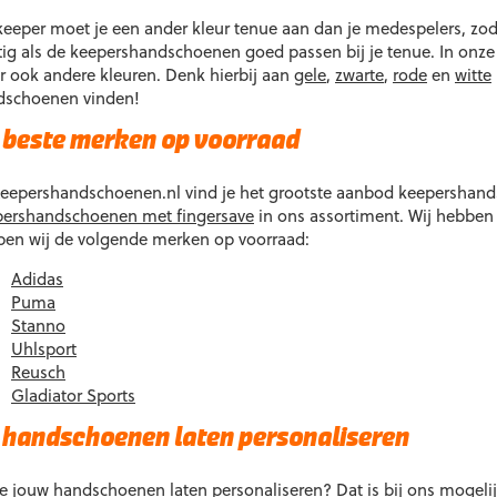
eze
Deze
keeper moet je een ander kleur tenue aan dan je medespelers, zodat 
tie
optie
tig als de keepershandschoenen goed passen bij je tenue. In onz
an
kan
 ook andere kleuren. Denk hierbij aan
gele
,
zwarte
,
rode
en
witte
ekozen
gekozen
dschoenen vinden!
orden
worden
p
op
 beste merken op voorraad
e
de
roductpagina
productpagina
Keepershandschoenen.nl vind je het grootste aanbod keepershan
pershandschoenen met fingersave
in ons assortiment. Wij hebben
en wij de volgende merken op voorraad:
Adidas
Puma
Stanno
Uhlsport
Reusch
Gladiator Sports
 handschoenen laten personaliseren
je jouw handschoenen laten personaliseren? Dat is bij ons mogeli