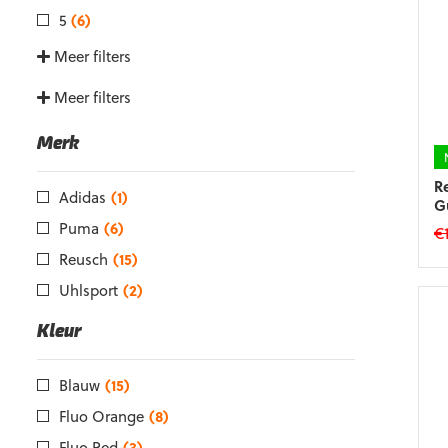
5
(6)
Meer filters
Meer filters
Merk
R
Adidas
(1)
G
Puma
(6)
€
Reusch
(15)
Di
p
Uhlsport
(2)
he
m
Kleur
va
D
Blauw
(15)
op
k
Fluo Orange
(8)
g
Fluo Red
(3)