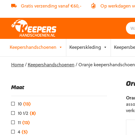
Gratis verzending vanaf €60,-
Op werkdagen vóó
Skip
Keepershandschoenen
Keeperskleding
Keepersb
to
content
Home
/
Keepershandschoenen
/ Oranje keepershandschoe
Or
Maat
Ora
10
(13)
asso
verk
10 1/2
(8)
11
(13)
4
(5)