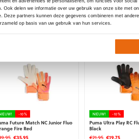
ent en advertenties te personaliseren, om functies voor social
e
de
. Ook delen we informatie over uw gebruik van onze site met on
roductpagina
productpagina
NIEUW!
-29%
NIEUW!
-10%
e. Deze partners kunnen deze gegevens combineren met andere i
uma Future Ultimate NC Heat
Puma Ultra Ultimate H
erzameld op basis van uw gebruik van hun services.
ire Ravish
Orange Fire Red
Oorspronkelijke
Huidige
Oorspronkelij
Huidi
139,95
€
99,95
€
119,95
€
107,95
prijs
prijs
prijs
prijs
t
Dit
was:
is:
was:
is:
roduct
product
€139,95.
€99,95.
€119,95.
€107,9
eft
heeft
eerdere
meerdere
riaties.
variaties.
eze
Deze
tie
optie
an
kan
ekozen
gekozen
orden
worden
p
op
e
de
NIEUW!
-10%
NIEUW!
-10%
roductpagina
productpagina
uma Future Match NC Junior Fluo
Puma Ultra Play RC F
range Fire Red
Black
Oorspronkelijke
Huidige
Oorspronkelijk
Huidige
39,95
€
35,95
€
21,95
€
19,75