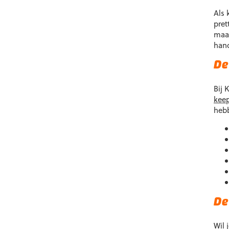
D
Als 
op
pret
k
maar
g
han
w
o
De
d
p
Bij 
kee
hebb
De
Wil 