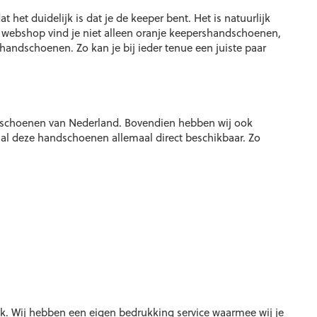
Deze
het duidelijk is dat je de keeper bent. Het is natuurlijk
optie
e webshop vind je niet alleen oranje keepershandschoenen,
kan
handschoenen. Zo kan je bij ieder tenue een juiste paar
gekozen
worden
op
de
productpagina
dschoenen van Nederland. Bovendien hebben wij ook
 al deze handschoenen allemaal direct beschikbaar. Zo
jk. Wij hebben een eigen bedrukking service waarmee wij je