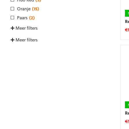
w
o
Oranje
(15)
d
Paars
(2)
p
R
Meer filters
€
Di
Meer filters
p
he
m
va
D
op
k
g
w
o
d
p
R
€