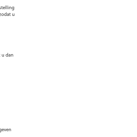
telling
zodat u
t u dan
ngeven