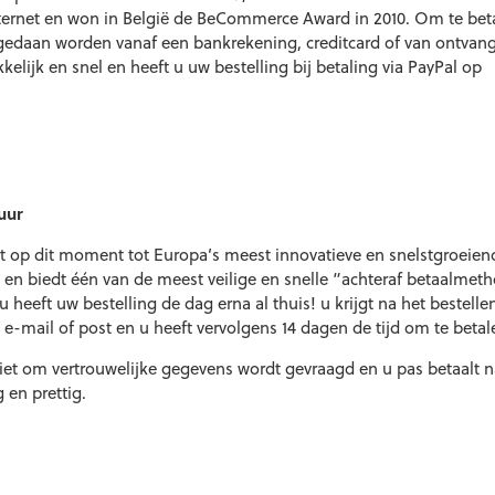
nternet en won in België de BeCommerce Award in 2010. Om te beta
 gedaan worden vanaf een bankrekening, creditcard of van ontvan
elijk en snel en heeft u uw bestelling bij betaling via PayPal op
uur
rt op dit moment tot Europa’s meest innovatieve en snelstgroeien
en biedt één van de meest veilige en snelle “achteraf betaalmet
heeft uw bestelling de dag erna al thuis! u krijgt na het bestelle
e e-mail of post en u heeft vervolgens 14 dagen de tijd om te betal
j niet om vertrouwelijke gegevens wordt gevraagd en u pas
betaalt 
 en prettig.