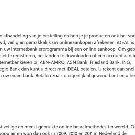
e afhandeling van je bestelling en heb je je producten ook het snel
wd, veilig en gemakkelijk uw onlineaankopen afrekenen. iDEAL is
aan uw internetbankierprogramma bij een online aankoop. Om gebr
iet te registreren, bestanden te downloaden of een account aan t
ternetbankieren bij ABN-AMRO, ASN Bank, Friesland Bank, ING,
io Bank dan kunt u direct met iDEAL betalen. U rekent dan snel
 uw eigen bank. Betalen zoals u eigenlijk al gewend bent en u he
t veilige en meest gebruikte online betaalmethodes ter wereld. O
populair en won dan ook in 2009, 2010 en 2011 in Nederland de