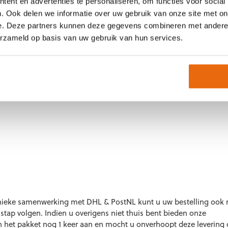
ent en advertenties te personaliseren, om functies voor social
ft. Hiermee wordt niet bedoeld dat een bestelling ook op zondag 
. Ook delen we informatie over uw gebruik van onze site met on
thuis als u deze voor 23.30 besteld.*
e. Deze partners kunnen deze gegevens combineren met andere i
erzameld op basis van uw gebruik van hun services.
en dat een product niet voorradig is, wij zullen hierover dan bin
act opnemen met een passende oplossing.
nieke samenwerking met DHL & PostNL kunt u uw bestelling ook
 stap volgen. Indien u overigens niet thuis bent bieden onze
 het pakket nog 1 keer aan en mocht u onverhoopt deze levering