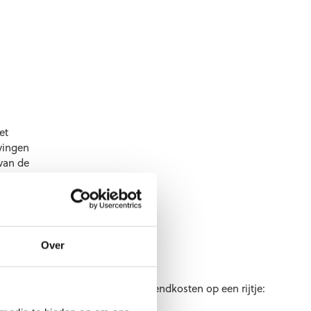
et
vingen
 van de
ren. Ook
ng die
den.
Over
De bijdrage voor de verzendkosten op een rijtje:
p
dag