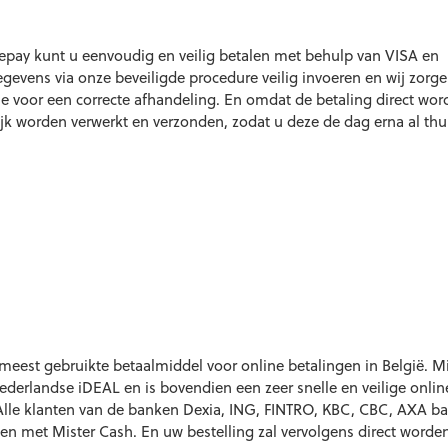
fepay kunt u eenvoudig en veilig betalen met behulp van VISA en
gevens via onze beveiligde procedure veilig invoeren en wij zorg
 voor een correcte afhandeling. En omdat de betaling direct wor
ijk worden verwerkt en verzonden, zodat u deze de dag erna al thu
 meest gebruikte betaalmiddel voor online betalingen in België. Mi
Nederlandse iDEAL en is bovendien een zeer snelle en veilige onlin
 Alle klanten van de banken Dexia, ING, FINTRO, KBC, CBC, AXA ba
n met Mister Cash. En uw bestelling zal vervolgens direct worde