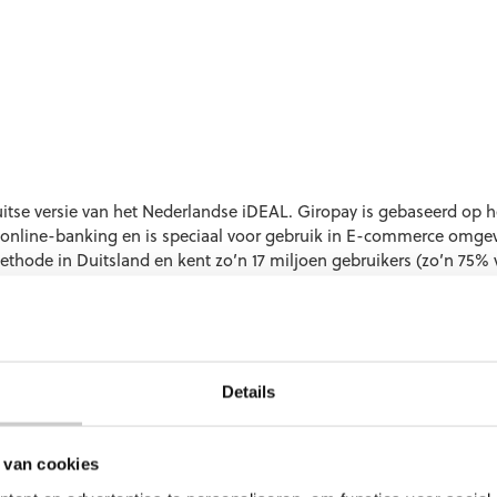
itse versie van het Nederlandse iDEAL. Giropay is gebaseerd op h
 online-banking en is speciaal voor gebruik in E-commerce omge
ethode in Duitsland en kent zo’n 17 miljoen gebruikers (zo’n 75%
ay een aankoop op Internet wil betalen zich niet vooraf te registe
 Giropay te kunnen betalen is de beschikking over een bankrekeni
rdt bij Giropay uw betaling en bestelling direct verwerkt en verzon
Details
 van cookies
niceerd “Vandaag voor 23:00 uur besteld, morgen in huis, ook o
voor 23:00 uur besteld, morgen in huis, en ook wanneer u op zon