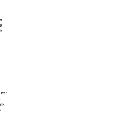
en
dt
is
ster
e
nk,
n