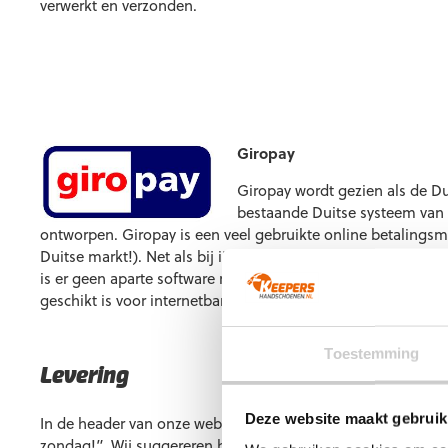
verwerkt en verzonden.
Giropay
Giropay wordt gezien als de Du
bestaande Duitse systeem van
ontworpen. Giropay is een veel gebruikte online betalingsm
Duitse markt!). Net als bij iDEAL hoeft iemand die via Girop
is er geen aparte software nodig. Het enige vereiste om via
geschikt is voor internetbankieren. En net als bij iDEAL, wo
Toestemming
Levering
Deze website maakt gebruik
In de header van onze website wordt het volgende gecommu
zondag!”. Wij suggereren hiermee dat op werkdagen geldt 