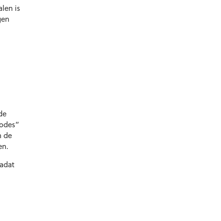
len is
gen
de
hodes”
n de
en.
nadat