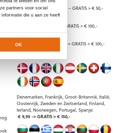
 media te bieden en om ons
wordt
Nederland
: € 4,95 – GRATIS > € 50,-
ze partners voor social
nformatie die u aan ze heeft
België
: € 5,99 -> GRATIS > € 100,-
nen 24
Duitsland
: € 5,99 -> GRATIS > € 100,-
OK
Andere Europese landen:
Denemarken, Frankrijk, Groot-Britannië, Italië,
Oostenrijk, Zweden en Zwitserland, Finland,
Ierland, Noorwegen, Portugal, Spanje:
€ 9,95 -> GRATIS > € 150,-
 nog
 ook