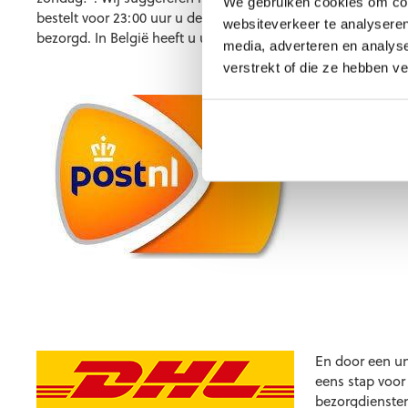
We gebruiken cookies om cont
bestelt voor 23:00 uur u de bestelling maandag in huis hee
websiteverkeer te analyseren
bezorgd. In België heeft u uw bestelling ook de dag erna al 
media, adverteren en analys
verstrekt of die ze hebben v
Het kan voorkom
uur met u cont
En door een u
eens stap voor
bezorgdiensten