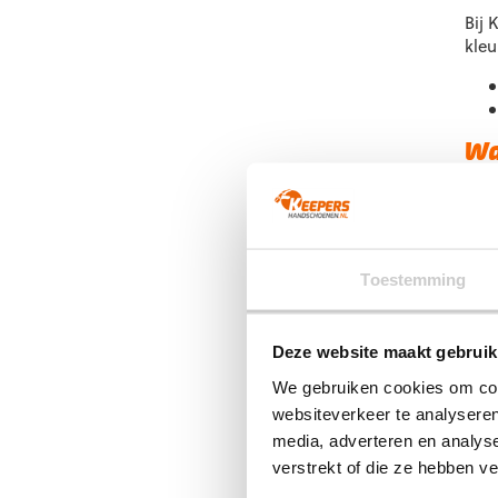
d
Bij 
p
kleu
Wa
Bij 
deze
Toestemming
Deze website maakt gebruik
Vo
We gebruiken cookies om cont
Wil 
websiteverkeer te analyseren
webs
media, adverteren en analys
ont
verstrekt of die ze hebben v