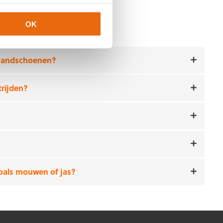
OK
shandschoenen?
rijden?
oals mouwen of jas?