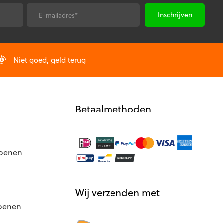
E-
*
mailadres
Niet goed, geld terug
Betaalmethoden
hoenen
Wij verzenden met
hoenen