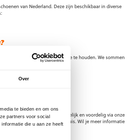
schoenen van Nederland. Deze zijn beschikbaar in diverse
s:
n?
elangrijke factoren om rekening mee te houden. We sommen
aal comfort.
Over
ten voor optimale prestaties.
 media te bieden en om ons
voetbalhandschoenen dan gemakkelijk en voordelig via onze
ze partners voor social
 Voor 23:00 besteld, morgen in huis. Wil je meer informatie
nformatie die u aan ze heeft
 verder.