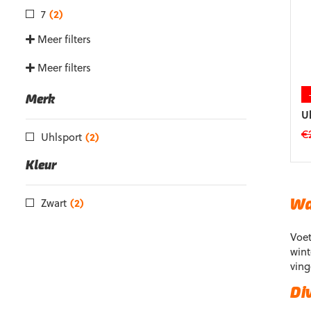
7
(2)
Meer filters
Meer filters
Merk
U
€
Uhlsport
(2)
Di
Kleur
p
he
m
Zwart
(2)
Wa
va
D
Voet
op
wint
k
ving
g
w
Di
o