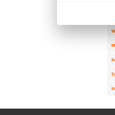
Ve
W
M
K
Z
K