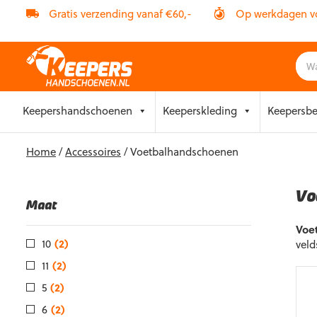
Gratis verzending vanaf €60,-
Op werkdagen vóó
Skip
Keepershandschoenen
Keeperskleding
Keepersb
to
content
Home
/
Accessoires
/ Voetbalhandschoenen
Vo
Maat
Voe
10
(2)
veld
11
(2)
5
(2)
6
(2)