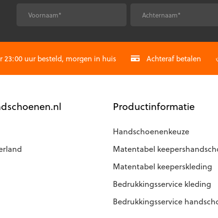
*
*
Voornaam
Achternaam
CAPTCHA
23:00 uur besteld, morgen in huis
Achteraf betalen
dschoenen.nl
Productinformatie
Handschoenenkeuze
erland
Matentabel keepershandsc
Matentabel keeperskleding
Bedrukkingsservice kleding
Bedrukkingsservice handsc