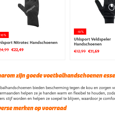
-10%
-10%
Uhlsport Veldspeler
hlsport Nitrotec Handschoenen
Handschoenen
Oorspronkelijke
Huidige
24,99
€
22,49
Oorspronkelijk
Huidige
€
12,99
€
11,69
prijs
prijs
prijs
prijs
t
Dit
was:
is:
was:
is:
roduct
product
€24,99.
€22,49.
eft
€12,99.
€11,69.
heeft
eerdere
meerdere
arom zijn goede voetbalhandschoenen esse
riaties.
variaties.
eze
Deze
balhandschoenen bieden bescherming tegen de kou en zorgen voor
tie
optie
ermaanden helpen ze je handen warm en flexibel te houden, zodat
an
kan
ers stijf worden en helpen ze soepel te blijven, waardoor je comfo
ekozen
gekozen
orden
worden
verse merken op voorraad
p
op