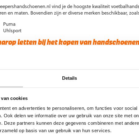
e
de
Keepershandschoenen.nl vind je de hoogste kwaliteit voetbalhand
roductpagina
productpagina
ren en maten. Bovendien zijn er diverse merken beschikbaar, zoal
Puma
Uhlsport
arop letten bij het kopen van handschoene
de aanschaf van handschoenen voor veldspelers zijn er enkele b
 hieronder op:
Materiaal: kies voor ademend en isolerend materiaal voor optim
Details
Grip: Let op de gripzones voor betere controle bij inworpen.
Maat en pasvorm: zorg ervoor dat de handschoenen goed aanslui
 van cookies
etbalhandschoenen kopen?
ent en advertenties te personaliseren, om functies voor social
je comfortabel blijven spelen tijdens koude dagen? Bestel jouw 
. Ook delen we informatie over uw gebruik van onze site met on
hop. Profiteer nu tijdelijk van 10% korting op alle handschoenen.
e. Deze partners kunnen deze gegevens combineren met andere i
vangen? Neem dan gerust
contact
met ons op. Wij helpen je graag
erzameld op basis van uw gebruik van hun services.