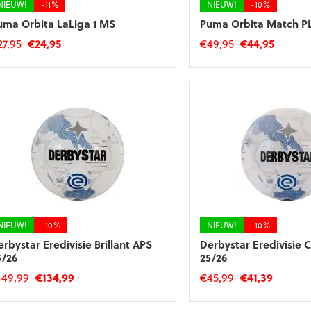
NIEUW!
-11%
NIEUW!
-10%
uma Orbita LaLiga 1 MS
Puma Orbita Match PL 
Oorspronkelijke
Huidige
Oorspronkelij
Huidig
27,95
€
24,95
€
49,95
€
44,95
prijs
prijs
prijs
prijs
was:
is:
was:
is:
€27,95.
€24,95.
€49,95.
€44,95.
NIEUW!
-10%
NIEUW!
-10%
erbystar Eredivisie Brillant APS
Derbystar Eredivisie C
5/26
25/26
Oorspronkelijke
Huidige
Oorspronkelij
Huidig
149,99
€
134,99
€
45,99
€
41,39
prijs
prijs
prijs
prijs
was:
is:
was:
is: