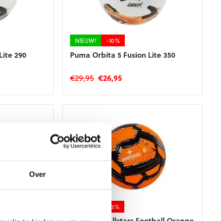
NIEUW!
-10%
Lite 290
Puma Orbita 5 Fusion Lite 350
ke
e
Oorspronkelijke
Huidige
€
29,95
€
26,95
prijs
prijs
was:
is:
€29,95.
€26,95.
Over
NIEUW!
-13%
tball
Derbystar Allstars Football Orange