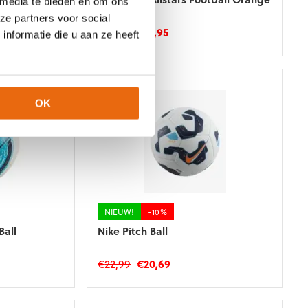
 media te bieden en om ons
ze partners voor social
ke
e
Oorspronkelijke
Huidige
€
22,99
€
19,95
nformatie die u aan ze heeft
prijs
prijs
was:
is:
€22,99.
€19,95.
OK
NIEUW!
-10%
Ball
Nike Pitch Ball
ke
e
Oorspronkelijke
Huidige
€
22,99
€
20,69
prijs
prijs
was:
is: