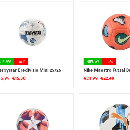
€149,99.
€134,99.
€45,99.
€41,39.
NIEUW!
-10%
NIEUW!
-10%
erbystar Eredivisie Mini 25/26
Nike Maestro Futsal B
Oorspronkelijke
Huidige
Oorspronkelij
Huidig
16,99
€
15,30
€
24,99
€
22,49
prijs
prijs
prijs
prijs
was:
is:
was:
is:
€16,99.
€15,30.
€24,99.
€22,49.