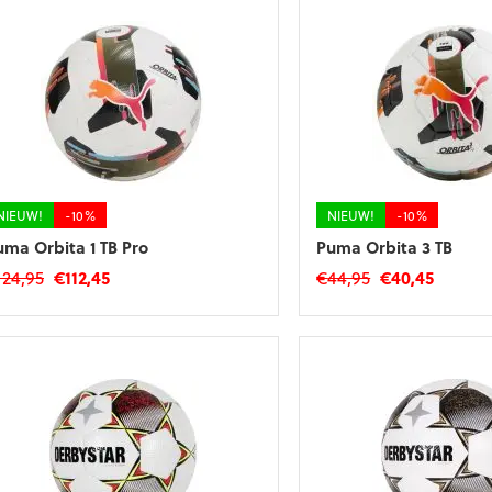
€29,99.
€23,99.
€24,99.
€22,49.
NIEUW!
-10%
NIEUW!
-10%
uma Orbita 1 TB Pro
Puma Orbita 3 TB
Oorspronkelijke
Huidige
Oorspronkelij
Huidig
124,95
€
112,45
€
44,95
€
40,45
prijs
prijs
prijs
prijs
was:
is:
was:
is:
€124,95.
€112,45.
€44,95.
€40,45.