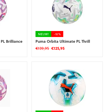
NIEUW!
-10%
PL Brilliance
Puma Orbita Ultimate PL Thrill
ke
ge
Oorspronkelijke
Huidige
€
139,95
€
125,95
prijs
prijs
was:
is:
5.
€139,95.
€125,95.