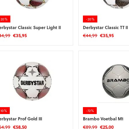
-20%
-20%
erbystar Classic Super Light II
Derbystar Classic TT II
Oorspronkelijke
Huidige
Oorspronkelij
Huidig
44,99
€
35,95
€
44,99
€
35,95
prijs
prijs
prijs
prijs
was:
is:
was:
is:
€44,99.
€35,95.
€44,99.
€35,95.
-10%
-72%
rbystar Prof Gold III
Brambo Voetbal M1
Oorspronkelijke
Huidige
Oorspronkelij
Huidig
64,99
€
58,50
€
89,99
€
25,00