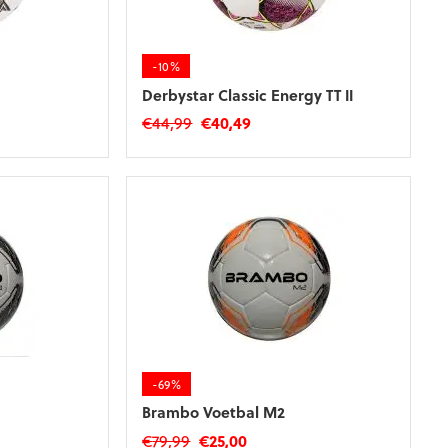
-10%
Derbystar Classic Energy TT II
ke
e
Oorspronkelijke
Huidige
€
44,99
€
40,49
prijs
prijs
was:
is:
€44,99.
€40,49.
-69%
Brambo Voetbal M2
ke
e
Oorspronkelijke
Huidige
€
79,99
€
25,00