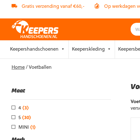
Gratis verzending vanaf €60,-
Op werkdagen vóó
Skip
Keepershandschoenen
Keeperskleding
Keepersb
to
content
Home
/ Voetballen
Vo
Maat
Voe
4
(3)
vers
5
(30)
MINI
(1)