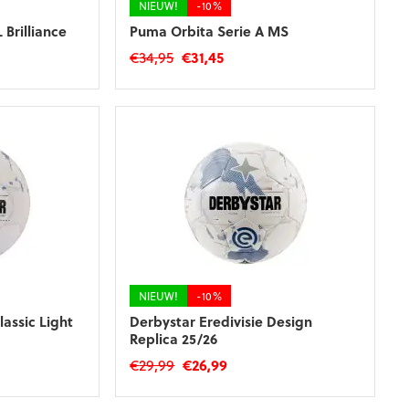
NIEUW!
-10%
Brilliance
Puma Orbita Serie A MS
ke
e
Oorspronkelijke
Huidige
€
34,95
€
31,45
prijs
prijs
was:
is:
€34,95.
€31,45.
NIEUW!
-10%
lassic Light
Derbystar Eredivisie Design
Replica 25/26
ke
e
Oorspronkelijke
Huidige
€
29,99
€
26,99
prijs
prijs
was:
is: