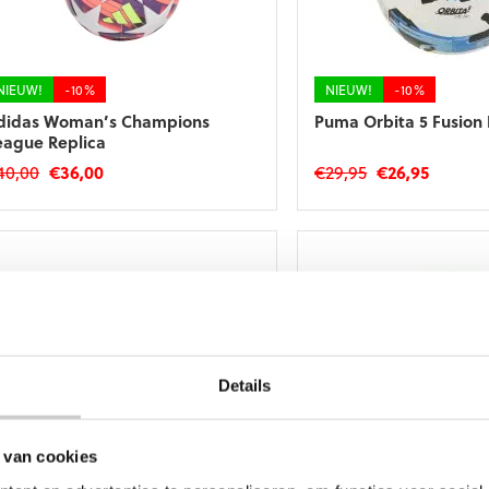
NIEUW!
-10%
NIEUW!
-10%
didas Woman’s Champions
Puma Orbita 5 Fusion 
eague Replica
Oorspronkelijke
Huidige
Oorspronkelij
Huidig
40,00
€
36,00
€
29,95
€
26,95
prijs
prijs
prijs
prijs
was:
is:
was:
is:
€40,00.
€36,00.
€29,95.
€26,95.
Details
NIEUW!
-10%
NIEUW!
-13%
 van cookies
didas Woman’s Champions
Derbystar Allstars Foo