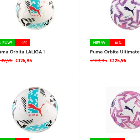
NIEUW!
-10%
NIEUW!
-10%
uma Orbita LALIGA 1
Puma Orbita Ultimate 
Oorspronkelijke
Huidige
Oorspronkelij
Huidi
139,95
€
125,95
€
139,95
€
125,95
prijs
prijs
prijs
prijs
was:
is:
was:
is:
€139,95.
€125,95.
€139,95.
€125,9