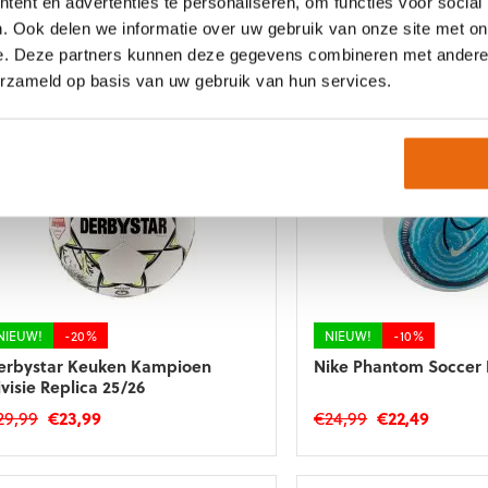
ent en advertenties te personaliseren, om functies voor social
eague Pro
. Ook delen we informatie over uw gebruik van onze site met on
Oorspronkelijke
Huidige
Oorspronkelij
Huidig
150,00
€
135,00
€
22,99
€
19,95
e. Deze partners kunnen deze gegevens combineren met andere i
prijs
prijs
prijs
prijs
erzameld op basis van uw gebruik van hun services.
was:
is:
was:
is:
€150,00.
€135,00.
€22,99.
€19,95.
NIEUW!
-20%
NIEUW!
-10%
erbystar Keuken Kampioen
Nike Phantom Soccer 
visie Replica 25/26
Oorspronkelijke
Huidige
Oorspronkelij
Huidig
29,99
€
23,99
€
24,99
€
22,49
prijs
prijs
prijs
prijs
was:
is:
was:
is: