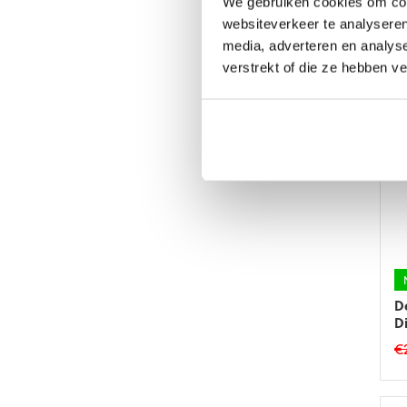
We gebruiken cookies om cont
L
websiteverkeer te analyseren
€
media, adverteren en analys
verstrekt of die ze hebben v
D
Di
€