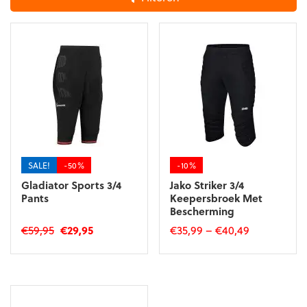
SALE!
-50%
-10%
Gladiator Sports 3/4
Jako Striker 3/4
Pants
Keepersbroek Met
Bescherming
Oorspronkelijke
Huidige
€
59,95
€
29,95
€
35,99
–
€
40,49
prijs
prijs
Dit
Dit
was:
is:
product
product
€59,95.
€29,95.
heeft
heeft
meerdere
meerdere