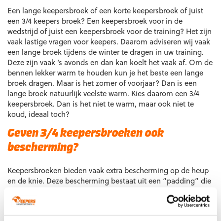
gekozen
Een lange keepersbroek of een korte keepersbroek of juist
worden
een 3/4 keepers broek? Een keepersbroek voor in de
op
wedstrijd of juist een keepersbroek voor de training? Het zijn
de
vaak lastige vragen voor keepers. Daarom adviseren wij vaak
productpagina
een lange broek tijdens de winter te dragen in uw training.
Deze zijn vaak ‘s avonds en dan kan koelt het vaak af. Om de
bennen lekker warm te houden kun je het beste een lange
broek dragen. Maar is het zomer of voorjaar? Dan is een
lange broek natuurlijk veelste warm. Kies daarom een 3/4
keepersbroek. Dan is het niet te warm, maar ook niet te
koud, ideaal toch?
Geven 3/4 keepersbroeken ook
bescherming?
Keepersbroeken bieden vaak extra bescherming op de heup
en de knie. Deze bescherming bestaat uit een “padding” die
in de keepersbroek is verwerkt. De “padding” is dikker en
vaak van een materiaal gemaakt, waardoor het vallen op de
grond wordt gedempt. Bij keepersbroeken die geschikt zijn