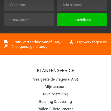
Voornaam
Achternaam
*
*
E-
CAPTCHA
mailadres
*
Gratis verzending vanaf €60,-
Op werkdagen vóór 2
Niet goed, geld terug
KLANTENSERVICE
Veelgestelde vragen (FAQ)
Mijn account
Mijn bestelling
Betaling & Levering
Ruilen & Retourneren