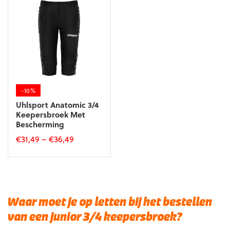
variaties.
variaties.
Deze
Deze
optie
optie
kan
kan
gekozen
gekozen
worden
worden
op
op
de
de
productpagina
productpagina
-10%
Uhlsport Anatomic 3/4
Keepersbroek Met
Bescherming
€
31,49
–
€
36,49
Dit
product
heeft
meerdere
variaties.
Waar moet je op letten bij het bestellen
Deze
van een junior 3/4 keepersbroek?
optie
kan