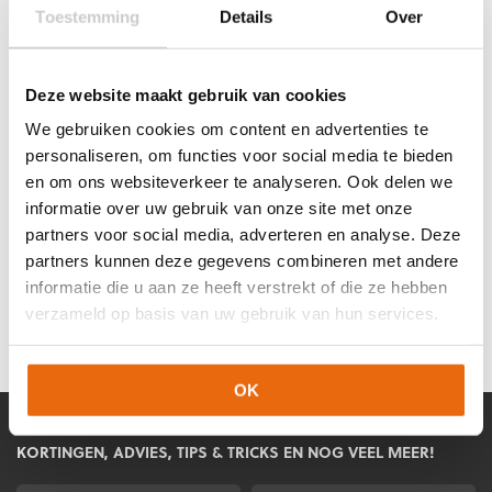
voor kunstgras is de “padding” vaak beschermd met een
Toestemming
Details
Over
slijtvast materiaal (soort kevlar) waardoor de keepersbroek
veel langer meegaat.
3/4 Keepersbroek bestellen?
Deze website maakt gebruik van cookies
We gebruiken cookies om content en advertenties te
Tegenwoordig zie je dat steeds meer keepers trainen met
personaliseren, om functies voor social media te bieden
een
drie-kwart keepersbroek
. Daarom hebben wij in ons
en om ons websiteverkeer te analyseren. Ook delen we
assortiment verschillende broeken voor u geselecteerd. Op
elke productpagina vind u een matentabel. Aan de hand van
informatie over uw gebruik van onze site met onze
dit tabel kunt u heel eenvoudig de juiste maat bepalen. Zo
partners voor social media, adverteren en analyse. Deze
voorkomt u onnodige retourzendingen. Heeft u toch nog
partners kunnen deze gegevens combineren met andere
vragen over uw bestelling? Neem dan
contact
met ons op.
informatie die u aan ze heeft verstrekt of die ze hebben
Wij helpen u graag!
verzameld op basis van uw gebruik van hun services.
OK
MELD JE AAN VOOR ONZE NIEUWSBRIEF!
KORTINGEN, ADVIES, TIPS & TRICKS EN NOG VEEL MEER!