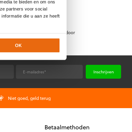
 media te bieden en om ons
ze partners voor social
nformatie die u aan ze heeft
de klant, tenzij anders besloten door
OK
E-
*
mailadres
Niet goed, geld terug
Betaalmethoden