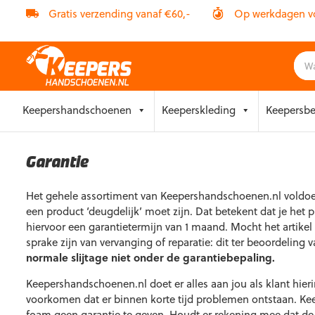
Gratis verzending vanaf €60,-
Op werkdagen vóó
Skip
Keepershandschoenen
Keeperskleding
Keepersb
to
content
Garantie
Het gehele assortiment van Keepershandschoenen.nl voldoet 
een product ‘deugdelijk’ moet zijn. Dat betekent dat je h
hiervoor een garantietermijn van 1 maand. Mocht het artikel
sprake zijn van vervanging of reparatie: dit ter beoordelin
normale slijtage niet onder de garantiebepaling.
Keepershandschoenen.nl doet er alles aan jou als klant hie
voorkomen dat er binnen korte tijd problemen ontstaan. Kee
foam geen garantie te geven. Houdt er rekening mee dat de f