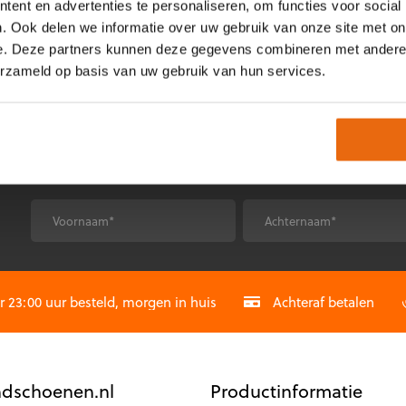
ent en advertenties te personaliseren, om functies voor social
. Ook delen we informatie over uw gebruik van onze site met on
je verdere instructies te voorzien.
e. Deze partners kunnen deze gegevens combineren met andere i
erzameld op basis van uw gebruik van hun services.
ladres en vervanging is toegezegd dan zijn de retourkosten voor 
*
*
Voornaam
Achternaam
CAPTCHA
23:00 uur besteld, morgen in huis
Achteraf betalen
dschoenen.nl
Productinformatie