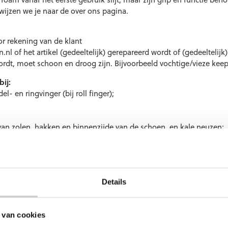
wijzen we je naar de
over ons
pagina.
r rekening van de klant
l of het artikel (gedeeltelijk) gerepareerd wordt of (gedeeltelijk
 wordt, moet schoon en droog zijn. Bijvoorbeeld vochtige/vieze 
ij:
 en ringvinger (bij roll finger);
e van zolen, hakken en binnenzijde van de schoen en kale neuzen;
 de gebruiksaanwijzing;
Details
dschoenen.nl
. Graag vragen we je de volgende instructies te volg
 van cookies
nummer/uitleg van de klacht
.