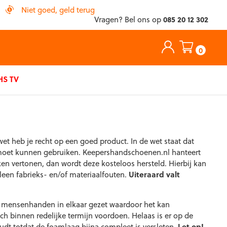
Niet goed, geld terug
Vragen? Bel ons op
085 20 12 302
0
S TV
t heb je recht op een goed product. In de wet staat dat
r moet kunnen gebruiken. Keepershandschoenen.nl hanteert
en vertonen, dan wordt deze kosteloos hersteld. Hierbij kan
leen fabrieks- en/of materiaalfouten.
Uiteraard valt
or mensenhanden in elkaar gezet waardoor het kan
h binnen redelijke termijn voordoen. Helaas is er op de
oudt totdat de foamlaag bijna compleet is versleten.
Let op!