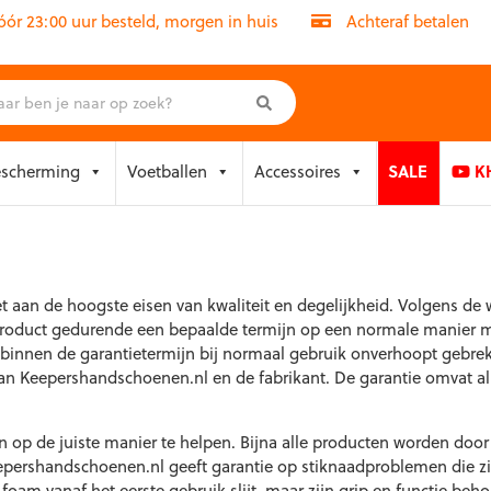
r 23:00 uur besteld, morgen in huis
Achteraf betalen
escherming
Voetballen
Accessoires
SALE
KH
aan de hoogste eisen van kwaliteit en degelijkheid. Volgens de we
et product gedurende een bepaalde termijn op een normale manie
 binnen de garantietermijn bij normaal gebruik onverhoopt gebrek
g van Keepershandschoenen.nl en de fabrikant. De garantie omvat al
rin op de juiste manier te helpen. Bijna alle producten worden do
pershandschoenen.nl geeft garantie op stiknaadproblemen die zic
oam vanaf het eerste gebruik slijt, maar zijn grip en functie beh