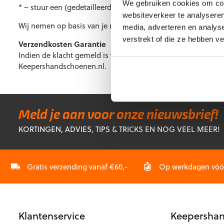
We gebruiken cookies om cont
* – stuur een (gedetailleerde)
foto
van de klacht.
websiteverkeer te analyseren
Wij nemen op basis van je melding zsm contact met je op om 
media, adverteren en analys
verstrekt of die ze hebben v
Verzendkosten Garantie
Indien de klacht gemeld is via het hierboven genoemde e-mai
Keepershandschoenen.nl.
Meld je aan voor onze nieuwsbrief!
KORTINGEN, ADVIES, TIPS & TRICKS EN NOG VEEL MEER!
Gratis verzending vanaf €60,-
Op werkdagen vóór 
Klantenservice
Keepershan