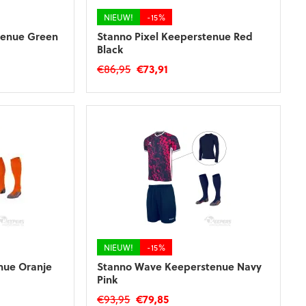
op
de
NIEUW!
-15%
productpagina
tenue Green
Stanno Pixel Keeperstenue Red
Black
ke
e
Oorspronkelijke
Huidige
€
86,95
€
73,91
prijs
prijs
Dit
was:
is:
product
€86,95.
€73,91.
heeft
meerdere
variaties.
Deze
optie
kan
gekozen
worden
op
de
NIEUW!
-15%
productpagina
nue Oranje
Stanno Wave Keeperstenue Navy
Pink
ke
e
Oorspronkelijke
Huidige
€
93,95
€
79,85