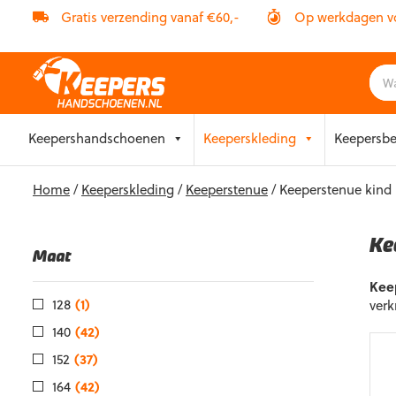
Gratis verzending vanaf €60,-
Op werkdagen vóó
Skip
Keepershandschoenen
Keeperskleding
Keepersb
to
content
Home
/
Keeperskleding
/
Keeperstenue
/ Keeperstenue kind
Ke
Maat
Kee
128
(1)
verk
140
(42)
152
(37)
164
(42)