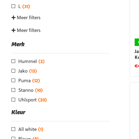
L
(31)
Meer filters
Meer filters
Merk
J
K
Hummel
(2)
€
Jako
(13)
Di
Puma
(12)
p
he
Stanno
(10)
m
Uhlsport
(20)
va
D
Kleur
op
k
g
All white
(1)
w
Blauw
(8)