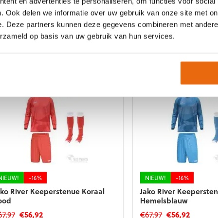
ent en advertenties te personaliseren, om functies voor social
p
op
e
de
. Ook delen we informatie over uw gebruik van onze site met on
NIEUW!
-10%
NIEUW!
-10%
roductpagina
productpagina
e. Deze partners kunnen deze gegevens combineren met andere i
uma Team Ultimate
Puma Team Ultimate
eeperstenue Red
Keeperstenue White
erzameld op basis van uw gebruik van hun services.
83,52
–
€
92,52
€
83,52
–
€
92,52
t
Dit
roduct
product
eft
heeft
eerdere
meerdere
riaties.
variaties.
eze
Deze
tie
optie
an
kan
ekozen
gekozen
orden
worden
p
op
e
de
NIEUW!
-16%
NIEUW!
-16%
roductpagina
productpagina
ako River Keeperstenue Koraal
Jako River Keeperste
ood
Hemelsblauw
Oorspronkelijke
Huidige
Oorspronkelijk
Huidig
67,97
€
56,92
€
67,97
€
56,92