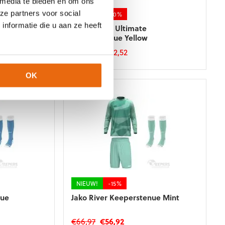
 media te bieden en om ons
op
de
ze partners voor social
NIEUW!
-10%
productpagina
nformatie die u aan ze heeft
Puma Team Ultimate
Keeperstenue Yellow
€
83,52
–
€
92,52
Dit
product
OK
heeft
meerdere
variaties.
Deze
optie
kan
gekozen
worden
op
de
NIEUW!
-15%
productpagina
nue
Jako River Keeperstenue Mint
e
e
Oorspronkelijke
Huidige
€
66,97
€
56,92