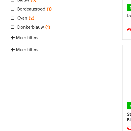
o
d
Bordeauxrood
(1)
p
J
Cyan
(2)
Donkerblauw
(1)
€
Meer filters
Di
p
Meer filters
he
m
va
D
op
k
g
w
o
d
p
S
B
€