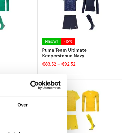
Deze
optie
kan
gekozen
worden
op
de
NIEUW!
-10%
productpagina
Puma Team Ultimate
Keeperstenue Navy
€
83,52
–
€
92,52
Dit
product
heeft
meerdere
variaties.
Deze
Over
optie
kan
gekozen
worden