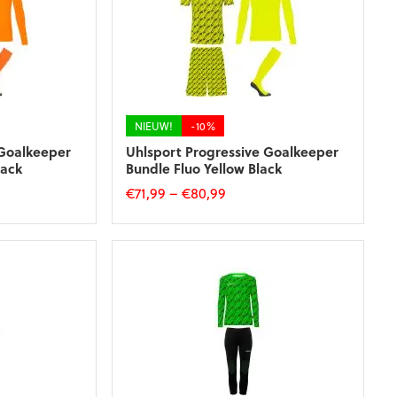
Deze
optie
kan
gekozen
worden
op
de
NIEUW!
-10%
productpagina
 Goalkeeper
Uhlsport Progressive Goalkeeper
lack
Bundle Fluo Yellow Black
€
71,99
–
€
80,99
Dit
product
heeft
meerdere
variaties.
Deze
optie
kan
gekozen
worden