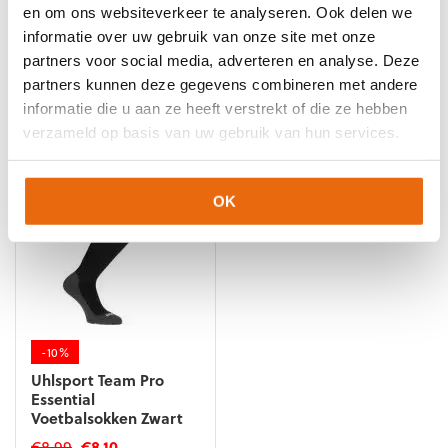
en om ons websiteverkeer te analyseren. Ook delen we
Keeperssokken Zwart
Essential
Voetbalsokken Wit
informatie over uw gebruik van onze site met onze
Oorspronkelijke
Huidige
Oorspronkelijke
Huidige
partners voor social media, adverteren en analyse. Deze
€
18,99
€
17,10
€
8,99
€
8,10
prijs
prijs
prijs
prijs
partners kunnen deze gegevens combineren met andere
Dit
Dit
was:
is:
was:
is:
informatie die u aan ze heeft verstrekt of die ze hebben
product
product
€18,99.
€17,10.
€8,99.
€8,10.
heeft
heeft
verzameld op basis van uw gebruik van hun services.
meerdere
meerdere
variaties.
variaties.
Deze
Deze
OK
optie
optie
kan
kan
gekozen
gekozen
worden
worden
op
op
de
de
productpagina
productpagina
-10%
Uhlsport Team Pro
Essential
Voetbalsokken Zwart
Oorspronkelijke
Huidige
€
8,99
€
8,10