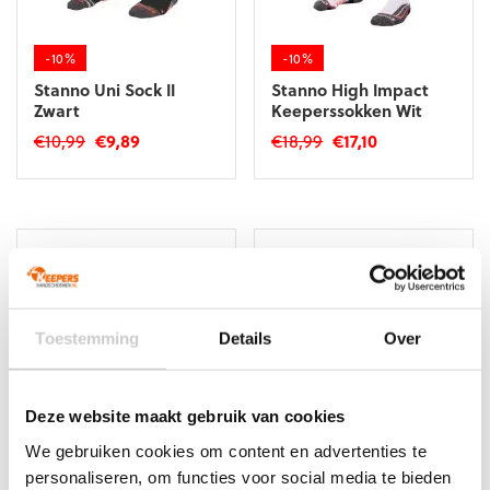
op
op
de
de
productpagina
productpagina
-10%
-10%
Stanno Uni Sock II
Stanno High Impact
Zwart
Keeperssokken Wit
Oorspronkelijke
Huidige
Oorspronkelijke
Huidige
€
10,99
€
9,89
€
18,99
€
17,10
prijs
prijs
prijs
prijs
Dit
Dit
was:
is:
was:
is:
product
product
€10,99.
€9,89.
€18,99.
€17,10.
heeft
heeft
meerdere
meerdere
variaties.
variaties.
Deze
Deze
optie
optie
kan
kan
Toestemming
Details
Over
gekozen
gekozen
worden
worden
op
op
Deze website maakt gebruik van cookies
de
de
productpagina
productpagina
We gebruiken cookies om content en advertenties te
-10%
-10%
personaliseren, om functies voor social media te bieden
Stanno High Impact
Uhlsport Team Pro