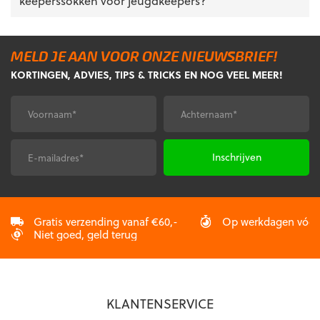
keeperssokken voor jeugdkeepers?
MELD JE AAN VOOR ONZE NIEUWSBRIEF!
KORTINGEN, ADVIES, TIPS & TRICKS EN NOG VEEL MEER!
Voornaam
Achternaam
*
*
E-
CAPTCHA
mailadres
*
Gratis verzending vanaf €60,-
Op werkdagen vóór 2
Niet goed, geld terug
KLANTENSERVICE