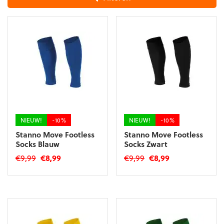
NIEUW!
-10%
NIEUW!
-10%
Stanno Move Footless
Stanno Move Footless
Socks Blauw
Socks Zwart
Oorspronkelijke
Huidige
Oorspronkelijke
Huidige
€
9,99
€
8,99
€
9,99
€
8,99
prijs
prijs
prijs
prijs
Dit
Dit
was:
is:
was:
is:
product
product
€9,99.
€8,99.
€9,99.
€8,99.
heeft
heeft
meerdere
meerdere
variaties.
variaties.