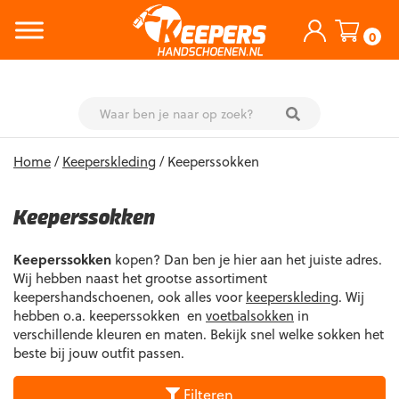
0
Skip
Home
/
Keeperskleding
/ Keeperssokken
to
content
Keeperssokken
Keeperssokken
kopen? Dan ben je hier aan het juiste adres.
Wij hebben naast het grootse assortiment
keepershandschoenen, ook alles voor
keeperskleding
. Wij
hebben o.a. keeperssokken en
voetbalsokken
in
verschillende kleuren en maten. Bekijk snel welke sokken het
beste bij jouw outfit passen.
Filteren