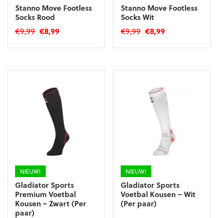
Stanno Move Footless
Stanno Move Footless
Socks Rood
Socks Wit
Oorspronkelijke
Huidige
Oorspronkelijke
Huidige
€
9,99
€
8,99
€
9,99
€
8,99
prijs
prijs
prijs
prijs
Dit
Dit
was:
is:
was:
is:
product
product
€9,99.
€8,99.
€9,99.
€8,99.
heeft
heeft
meerdere
meerdere
variaties.
variaties.
Deze
Deze
optie
optie
kan
kan
gekozen
gekozen
worden
worden
op
op
de
de
productpagina
productpagina
NIEUW!
NIEUW!
Gladiator Sports
Gladiator Sports
Premium Voetbal
Voetbal Kousen – Wit
Kousen – Zwart (Per
(Per paar)
paar)