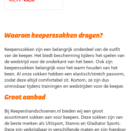
prijs
prijs
Dit
was:
is:
product
€8,99.
€8,10.
heeft
meerdere
variaties.
Waarom keeperssokken dragen?
Deze
optie
Keeperssokken zijn een belangrijk onderdeel van de outfit
kan
van de keeper. Het biedt bescherming tijdens het spelen van
gekozen
de wedstrijd voor de onderkant van het been. Ook zijn
worden
keeperssokken belangrijk voor het warm houden van het
op
been. Al onze sokken hebben een elastisch/stretch pasvorm,
de
zodat deze altijd comfortabel zit. Kortom, ze zijn dus
productpagina
onmisbaar tijdens trainingen en wedstrijden voor de keeper.
Groot aanbod
Bij Keepershandschoenen.nl bieden wij een groot
assortiment sokken aan voor keepers. Deze sokken zijn van
de beste merken als Uhlsport, Stanno en Gladiator Sports.
Deze zijn verkrijgbaar in verschillende maten en zijn hierdoor