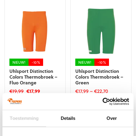
meerdere
meerdere
variaties.
variaties.
Deze
Deze
optie
optie
kan
kan
gekozen
gekozen
worden
worden
op
op
de
de
productpagina
productpagina
NIEUW!
-10%
NIEUW!
-10%
Uhlsport Distinction
Uhlsport Distinction
Colors Thermobroek –
Colors Thermobroek –
Fluo Orange
Green
Oorspronkelijke
Huidige
€
19,99
€
17,99
€
17,99
–
€
22,70
prijs
prijs
Dit
Dit
was:
is:
product
product
€19,99.
€17,99.
heeft
heeft
meerdere
meerdere
Toestemming
Details
Over
variaties.
variaties.
Deze
Deze