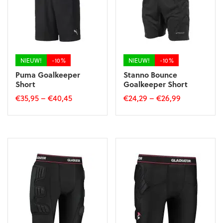
NIEUW!
-10%
NIEUW!
-10%
Puma Goalkeeper
Stanno Bounce
Short
Goalkeeper Short
€
35,95
–
€
40,45
€
24,29
–
€
26,99
Dit
Dit
product
product
heeft
heeft
meerdere
meerdere
variaties.
variaties.
Deze
Deze
optie
optie
kan
kan
gekozen
gekozen
worden
worden
op
op