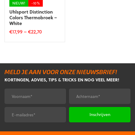
productpagina
productpagina
NIEUW!
-10%
Uhlsport Distinction
Colors Thermobroek –
White
€
17,99
–
€
22,70
Dit
product
heeft
meerdere
variaties.
Deze
MELD JE AAN VOOR ONZE NIEUWSBRIEF!
optie
KORTINGEN, ADVIES, TIPS & TRICKS EN NOG VEEL MEER!
kan
gekozen
Voornaam
Achternaam
*
*
worden
op
de
E-
CAPTCHA
productpagina
mailadres
*