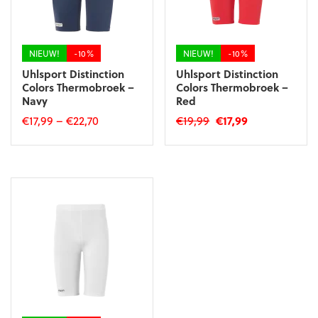
worden
worden
op
op
de
de
productpagina
productpagina
NIEUW!
-10%
NIEUW!
-10%
Uhlsport Distinction
Uhlsport Distinction
Colors Thermobroek –
Colors Thermobroek –
Navy
Red
Oorspronkelijke
Huidige
€
17,99
–
€
22,70
€
19,99
€
17,99
prijs
prijs
Dit
Dit
was:
is:
product
product
€19,99.
€17,99.
heeft
heeft
meerdere
meerdere
variaties.
variaties.
Deze
Deze
optie
optie
kan
kan
gekozen
gekozen
worden
worden
op
op
de
de