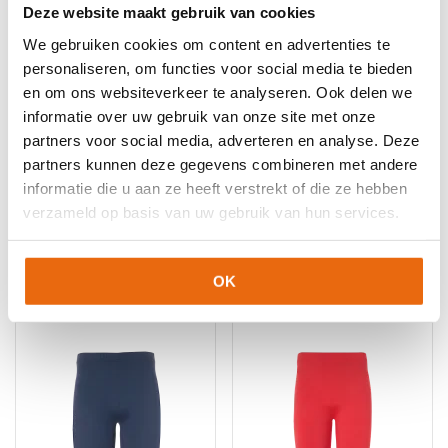
optie
optie
Deze website maakt gebruik van cookies
kan
kan
We gebruiken cookies om content en advertenties te
gekozen
gekozen
worden
worden
personaliseren, om functies voor social media te bieden
op
op
en om ons websiteverkeer te analyseren. Ook delen we
de
de
informatie over uw gebruik van onze site met onze
productpagina
productpagina
partners voor social media, adverteren en analyse. Deze
NIEUW!
-10%
NIEUW!
-10%
partners kunnen deze gegevens combineren met andere
Uhlsport Distinction
Uhlsport Distinction
Colors Thermobroek –
Colors Thermobroek –
informatie die u aan ze heeft verstrekt of die ze hebben
Lagoon
Lime Yellow
verzameld op basis van uw gebruik van hun services.
Oorspronkelijke
Huidige
€
17,99
–
€
22,70
€
24,99
€
22,70
prijs
prijs
Dit
Dit
was:
is:
OK
product
product
€24,99.
€22,70.
heeft
heeft
meerdere
meerdere
variaties.
variaties.
Deze
Deze
optie
optie
kan
kan
gekozen
gekozen