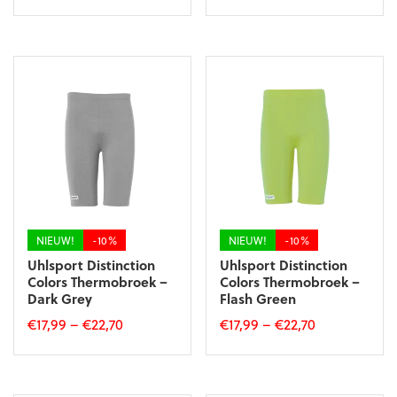
Dit
Dit
product
product
heeft
heeft
meerdere
meerdere
variaties.
variaties.
Deze
Deze
optie
optie
kan
kan
gekozen
gekozen
worden
worden
op
op
de
de
productpagina
productpagina
NIEUW!
-10%
NIEUW!
-10%
Uhlsport Distinction
Uhlsport Distinction
Colors Thermobroek –
Colors Thermobroek –
Dark Grey
Flash Green
€
17,99
–
€
22,70
€
17,99
–
€
22,70
Dit
Dit
product
product
heeft
heeft