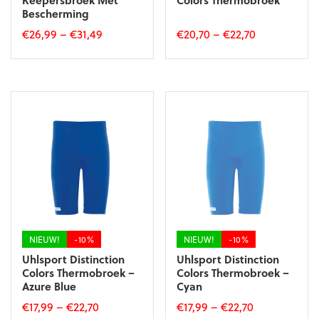
Keepersbroek Met
Colors Thermobroek
Bescherming
€
26,99
–
€
31,49
€
20,70
–
€
22,70
Dit
Dit
product
product
heeft
heeft
meerdere
meerdere
variaties.
variaties.
Deze
Deze
optie
optie
kan
kan
gekozen
gekozen
worden
worden
op
op
de
de
productpagina
productpagina
NIEUW!
-10%
NIEUW!
-10%
Uhlsport Distinction
Uhlsport Distinction
Colors Thermobroek –
Colors Thermobroek –
Azure Blue
Cyan
€
17,99
–
€
22,70
€
17,99
–
€
22,70