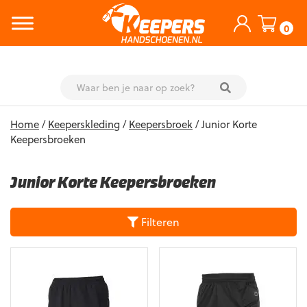
0
Skip
Home
/
Keeperskleding
/
Keepersbroek
/ Junior Korte
to
Keepersbroeken
content
Junior Korte Keepersbroeken
Filteren