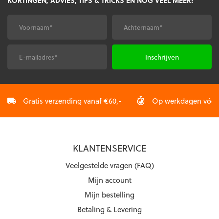
KORTINGEN, ADVIES, TIPS & TRICKS EN NOG VEEL MEER!
Voornaam
Achternaam
*
*
E-
CAPTCHA
mailadres
*
Gratis verzending vanaf €60,-
Op werkdagen vóór 2
KLANTENSERVICE
Veelgestelde vragen (FAQ)
Mijn account
Mijn bestelling
Betaling & Levering