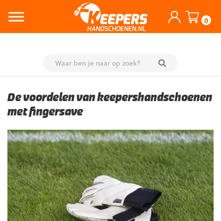
0
Skip
to
De voordelen van keepershandschoenen
content
met fingersave