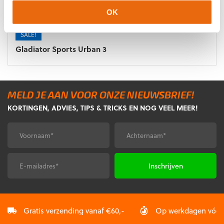
OK
SALE!
Gladiator Sports Urban 3
MELD JE AAN VOOR ONZE NIEUWSBRIEF!
KORTINGEN, ADVIES, TIPS & TRICKS EN NOG VEEL MEER!
Voornaam
Achternaam
*
*
E-
CAPTCHA
mailadres
*
Gratis verzending vanaf €60,-
Op werkdagen vóór 2