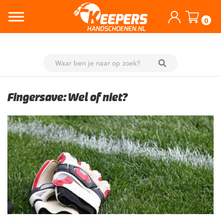
0
Skip
to
Fingersave: Wel of niet?
content