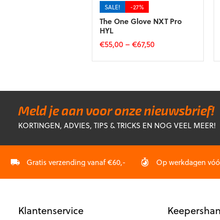
SALE!
-27%
The One Glove NXT Pro
HYL
€
55,00
–
€
67,50
Dit
product
heeft
meerdere
variaties.
Deze
Meld je aan voor onze nieuwsbrief!
optie
KORTINGEN, ADVIES, TIPS & TRICKS EN NOG VEEL MEER!
kan
gekozen
worden
op
Gratis verzending vanaf €60,-
Op werkdagen vóór 
de
productpagina
Klantenservice
Keepershan