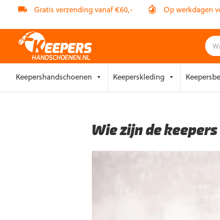
Gratis verzending vanaf €60,-
Op werkdagen vóó
Skip
Keepershandschoenen
Keeperskleding
Keepersb
to
content
Wie zijn de keeper