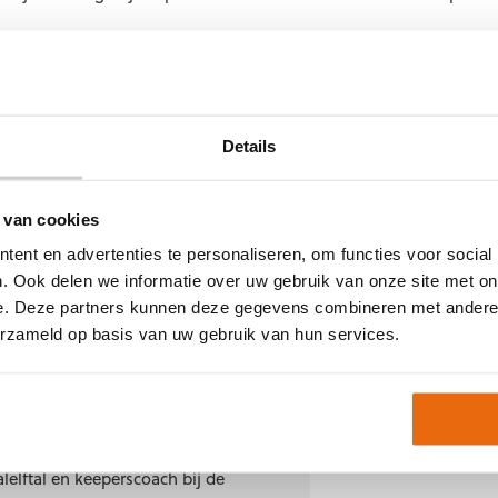
Zwolle: Duke Verduin
en de selectie van PEC Zwolle. Hij maakt deel uit van de groep 
Details
het eerste elftal.
n verder te ontwikkelen en ondersteunt de club waar nodig gedure
 van cookies
ent en advertenties te personaliseren, om functies voor social
. Ook delen we informatie over uw gebruik van onze site met on
e. Deze partners kunnen deze gegevens combineren met andere i
erzameld op basis van uw gebruik van hun services.
en door
Heerland
 van Keepershandschoenen.nl
national van het Nederlands
lelftal en keeperscoach bij de