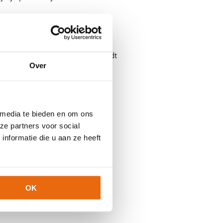
doelmannen die klaargestoomd wordt
Over
nde het seizoen, zowel tijdens
 media te bieden en om ons
ze partners voor social
nformatie die u aan ze heeft
OK