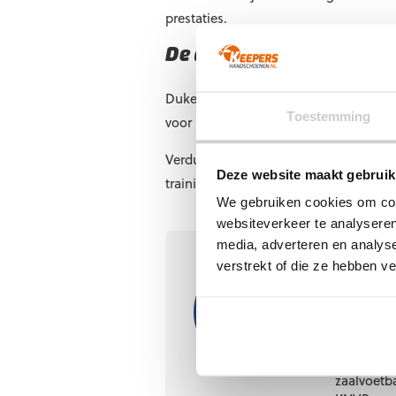
prestaties.
De derde keeper van PEC 
Duke Verduin is de derde keeper binn
Toestemming
voor meer speelminuten en ervaring in 
Verduin werkt hard om zijn kwaliteite
Deze website maakt gebruik
trainingen als wedstrijden.
We gebruiken cookies om cont
websiteverkeer te analyseren
media, adverteren en analys
verstrekt of die ze hebben v
Geschrev
Arjan 
Eigenaar
Oud-inter
zaalvoetba