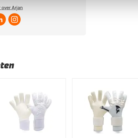
 over Arjan
ten