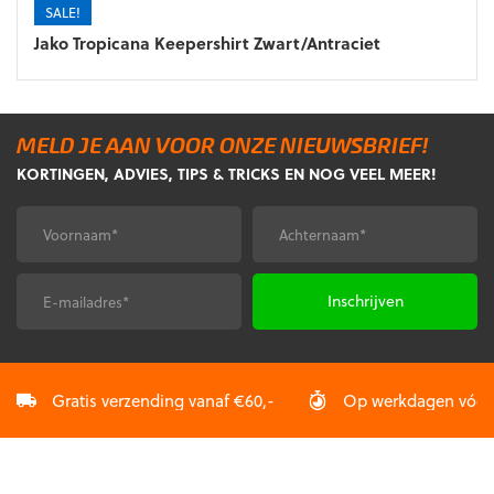
de
SALE!
productpagina
Jako Tropicana Keepershirt Zwart/Antraciet
MELD JE AAN VOOR ONZE NIEUWSBRIEF!
KORTINGEN, ADVIES, TIPS & TRICKS EN NOG VEEL MEER!
Voornaam
Achternaam
*
*
E-
CAPTCHA
mailadres
*
Gratis verzending vanaf €60,-
Op werkdagen vóór 2