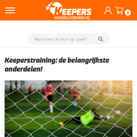
0
Skip
to
Keeperstraining: de belangrijkste
content
onderdelen!