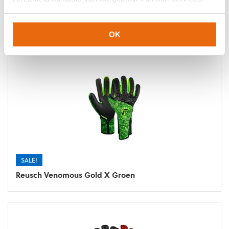
SALE!
Reusch Attrakt Freegel Silver Black Red
OK
SALE!
Reusch Venomous Gold X Groen