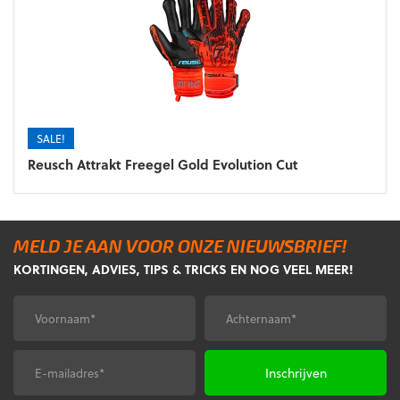
SALE!
Reusch Attrakt Freegel Gold Evolution Cut
MELD JE AAN VOOR ONZE NIEUWSBRIEF!
KORTINGEN, ADVIES, TIPS & TRICKS EN NOG VEEL MEER!
Voornaam
Achternaam
*
*
E-
CAPTCHA
mailadres
*