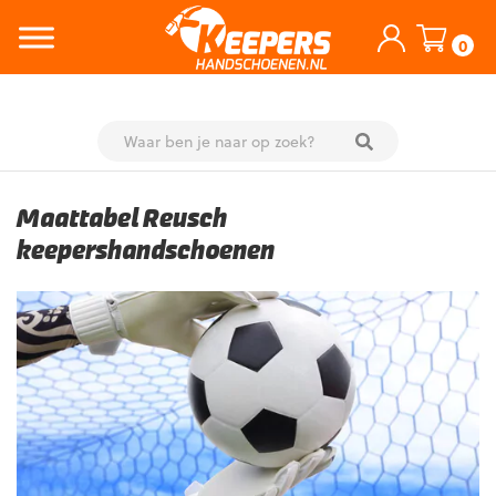
0
Skip
to
Maattabel Reusch
content
keepershandschoenen