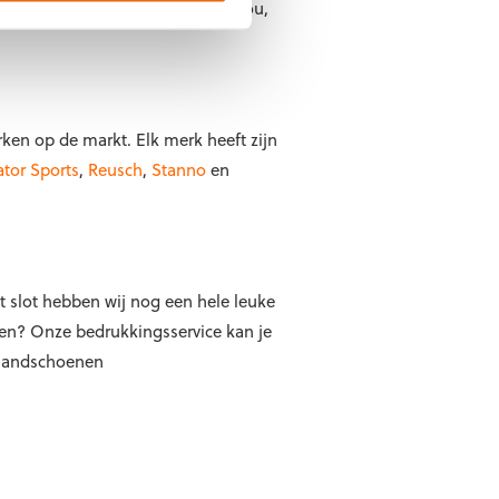
Wij hebben een handige
tool
voor jou,
rken op de markt. Elk merk heeft zijn
ator Sports
,
Reusch
,
Stanno
en
t slot hebben wij nog een hele leuke
zien? Onze
bedrukkingsservice
kan je
handschoenen