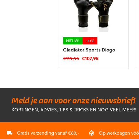
NIEUW!
-10%
Gladiator Sports Diogo
Oorspronkelijke
Huidige
€
119,95
€
107,95
prijs
prijs
Dit
was:
is:
product
€119,95.
€107,95.
heeft
meerdere
variaties.
Deze
Meld je aan voor onze nieuwsbrief!
optie
KORTINGEN, ADVIES, TIPS & TRICKS EN NOG VEEL MEER!
kan
gekozen
worden
op
Gratis verzending vanaf €60,-
Op werkdagen vóór 
de