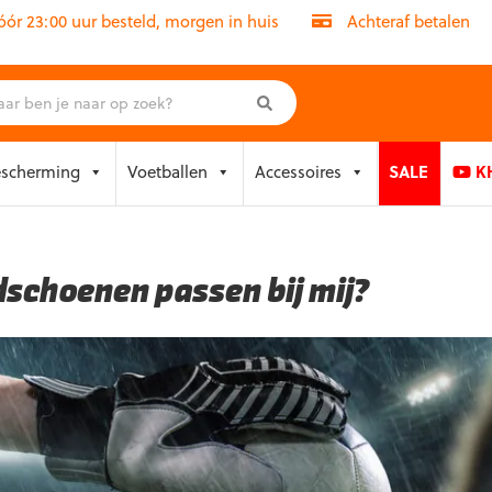
r 23:00 uur besteld, morgen in huis
Achteraf betalen
escherming
Voetballen
Accessoires
SALE
KH
schoenen passen bij mij?