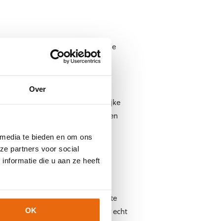
oegd in één keepershandschoen. De
Over
waarop je speelt, is een belangrijke
s slijten jouw keepershandschoenen
keepershandschoen te kiezen die
 media te bieden en om ons
tuurlijk wel kunstgras
ze partners voor social
nformatie die u aan ze heeft
k van de open hand op het breedste
t je nodig hebt. Dit gedeelte is echt
OK