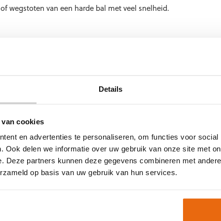
 of wegstoten van een harde bal met veel snelheid.
samenstelling van verschillende technieken die worden samengev
mbinatie van twee van de bovenstaande pasvormen.
Details
 het gaat over de keuze voor keepershandschoenen. Het soort gras 
achtere en minder stabiele ondergrond dan kunstgras. Op kunstgra
 van cookies
stof korrels van het kunstgras. Daarom is het verstandig om een 
ent en advertenties te personaliseren, om functies voor social
n handschoen nodig met een stevige foamlaag. Andersom kun je na
. Ook delen we informatie over uw gebruik van onze site met on
er je speelt op natuurgras.
e. Deze partners kunnen deze gegevens combineren met andere i
erzameld op basis van uw gebruik van hun services.
 maat die je kiest voor jouw keepershandschoenen. Meet de omtre
e nemen. Wanneer je de omtrek weet, kun je pas bepalen welke maa