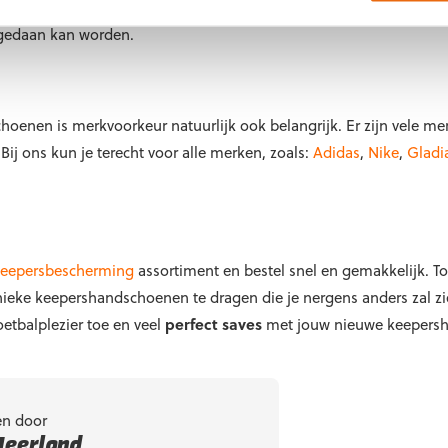
w handschoenen niet op maat zijn, kan dit blessures opleveren. 
 gedaan kan worden.
hoenen is merkvoorkeur natuurlijk ook belangrijk. Er zijn vele me
Bij ons kun je terecht voor alle merken, zoals:
Adidas
,
Nike
,
Gladi
eepersbescherming
assortiment en bestel snel en gemakkelijk. To
 unieke keepershandschoenen te dragen die je nergens anders zal 
oetbalplezier toe en veel
perfect saves
met jouw nieuwe keepers
en door
Heerland