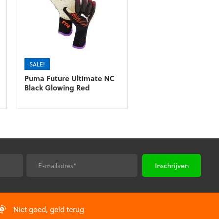
SALE!
Puma Future Ultimate NC
Black Glowing Red
E-
*
mailadres
Niet goed, geld terug