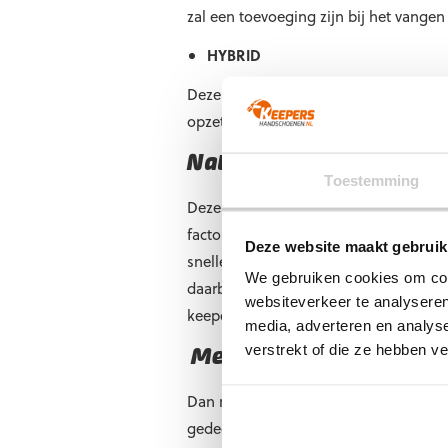
zal een toevoeging zijn bij het vangen
HYBRID
Deze
hybrid
techniek is eigenlijk de 
opzet van deze handschoen is een co
Natuurgras of kunstgras
Toestemming
Deze vraag is zeer belangrijk wanneer
factor. Natuurgras is namelijk een z
Deze website maakt gebruik
sneller door de wrijving met de kunst
We gebruiken cookies om cont
daarbij aansluit. Je hebt namelijk ee
websiteverkeer te analyseren
keepershandschoenen gebruiken wanne
media, adverteren en analys
verstrekt of die ze hebben v
Meten is weten
Dan niet algeheel onbelangrijk is de
gedeelte zonder daar je duim in mee t