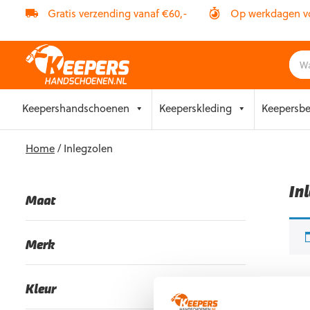
Gratis verzending vanaf €60,-
Op werkdagen vóó
Skip
Keepershandschoenen
Keeperskleding
Keepersb
to
content
Home
/ Inlegzolen
In
Maat
Merk
Kleur