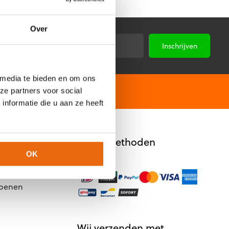
Over
E-
*
mailadres
 media te bieden en om ons
Niet goed, geld terug
ze partners voor social
nformatie die u aan ze heeft
Betaalmethoden
OK
hoenen
Wij verzenden met