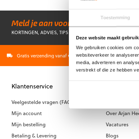
Toestemming
Meld je aan voor onze nieuwsbrief!
KORTINGEN, ADVIES, TIPS & TRICKS EN NOG VEEL MEER!
Deze website maakt gebruik
We gebruiken cookies om cont
Gratis verzending vanaf €60,-
Op werkdagen vóór 
websiteverkeer te analyseren
media, adverteren en analys
verstrekt of die ze hebben v
Klantenservice
Keepershan
Veelgestelde vragen (FAQ)
Over ons
Mijn account
Over Arjan He
Mijn bestelling
Vacatures
Betaling & Levering
Blogs