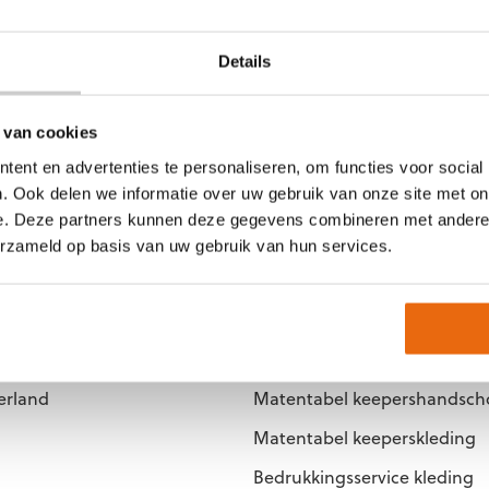
Details
*
*
Voornaam
Achternaam
 van cookies
CAPTCHA
ent en advertenties te personaliseren, om functies voor social
23:00 uur besteld, morgen in huis
Achteraf betalen
. Ook delen we informatie over uw gebruik van onze site met on
e. Deze partners kunnen deze gegevens combineren met andere i
erzameld op basis van uw gebruik van hun services.
dschoenen.nl
Productinformatie
Handschoenenkeuze
erland
Matentabel keepershandsc
Matentabel keeperskleding
Bedrukkingsservice kleding