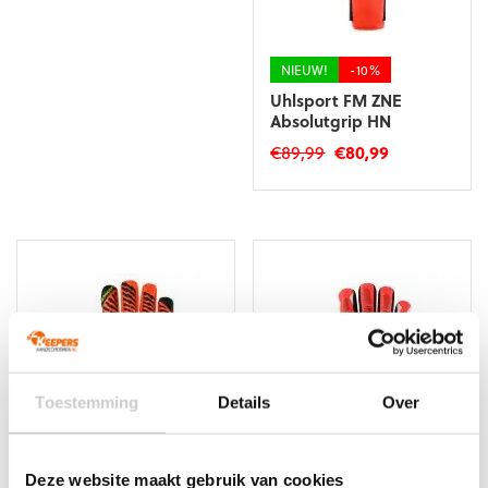
NIEUW!
-10%
Uhlsport FM ZNE
Absolutgrip HN
Oorspronkelijke
Huidige
€
89,99
€
80,99
prijs
prijs
Dit
was:
is:
product
€89,99.
€80,99.
heeft
meerdere
variaties.
Deze
optie
kan
gekozen
worden
Toestemming
Details
Over
op
de
productpagina
NIEUW!
-10%
NIEUW!
-10%
Deze website maakt gebruik van cookies