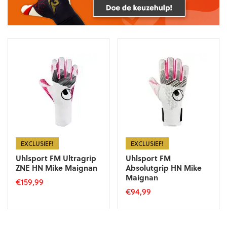
EXCLUSIEF!
EXCLUSIEF!
Uhlsport FM Ultragrip
Uhlsport FM
ZNE HN Mike Maignan
Absolutgrip HN Mike
Maignan
€
159,99
€
94,99
Dit
Dit
product
product
heeft