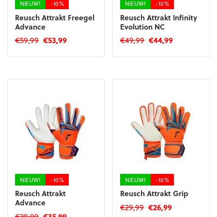
NIEUW!
-10%
NIEUW!
-10%
Reusch Attrakt Freegel
Reusch Attrakt Infinity
Advance
Evolution NC
Oorspronkelijke
Huidige
Oorspronkelijke
Huidige
€
59,99
€
53,99
€
49,99
€
44,99
prijs
prijs
prijs
prijs
Dit
Dit
was:
is:
was:
is:
product
product
€59,99.
€53,99.
€49,99.
€44,99.
heeft
heeft
meerdere
meerdere
variaties.
variaties.
Deze
Deze
optie
optie
kan
kan
gekozen
gekozen
worden
worden
op
op
de
de
productpagina
productpagina
NIEUW!
-10%
NIEUW!
-10%
Reusch Attrakt
Reusch Attrakt Grip
Advance
Oorspronkelijke
Huidige
€
29,99
€
26,99
Oorspronkelijke
Huidige
€
39,99
€
35,99