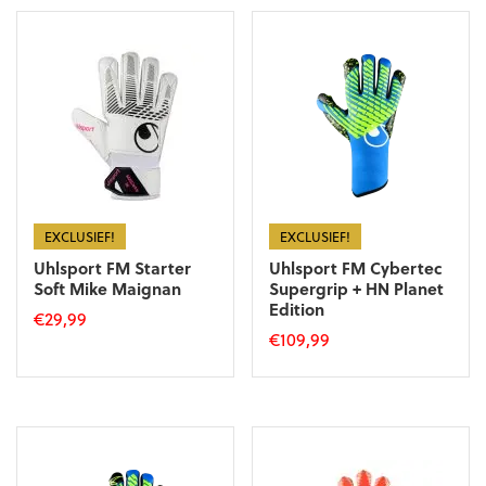
heeft
meerdere
meerdere
variaties.
variaties.
Deze
Deze
optie
optie
kan
kan
gekozen
gekozen
worden
worden
op
op
de
de
productpagina
productpagina
EXCLUSIEF!
EXCLUSIEF!
Uhlsport FM Starter
Uhlsport FM Cybertec
Soft Mike Maignan
Supergrip + HN Planet
Edition
€
29,99
€
109,99
Dit
Dit
product
product
heeft
heeft
meerdere
meerdere
variaties.
variaties.
Deze
Deze