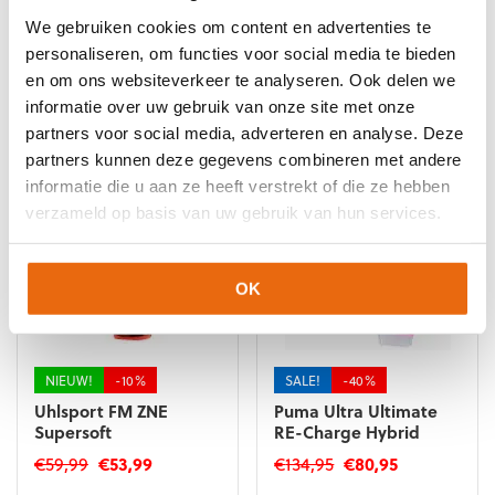
Uhlsport FM ZNE
Uhlsport FM ZNE
We gebruiken cookies om content en advertenties te
Absolutgrip HN JR
Supersoft HN
personaliseren, om functies voor social media te bieden
Oorspronkelijke
Huidige
Oorspronkelijke
Huidige
€
59,99
€
53,99
€
69,99
€
62,99
en om ons websiteverkeer te analyseren. Ook delen we
prijs
prijs
prijs
prijs
Dit
Dit
was:
is:
was:
is:
informatie over uw gebruik van onze site met onze
product
product
€59,99.
€53,99.
€69,99.
€62,99.
partners voor social media, adverteren en analyse. Deze
heeft
heeft
partners kunnen deze gegevens combineren met andere
meerdere
meerdere
variaties.
variaties.
informatie die u aan ze heeft verstrekt of die ze hebben
Deze
Deze
verzameld op basis van uw gebruik van hun services.
optie
optie
kan
kan
gekozen
gekozen
OK
worden
worden
op
op
de
de
productpagina
productpagina
NIEUW!
-10%
SALE!
-40%
Uhlsport FM ZNE
Puma Ultra Ultimate
Supersoft
RE-Charge Hybrid
Oorspronkelijke
Huidige
Oorspronkelijke
Huidige
€
59,99
€
53,99
€
134,95
€
80,95
prijs
prijs
prijs
prijs
Dit
Dit