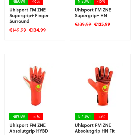
NIEUW!
-10%
NIEUW!
-10%
Uhlsport FM ZNE
Uhlsport FM ZNE
Supergrip+ Finger
Supergrip+ HN
Surround
Oorspronkelijke
Huidige
€
139,99
€
125,99
Oorspronkelijke
Huidige
€
149,99
€
134,99
prijs
prijs
Dit
prijs
prijs
was:
is:
Dit
product
was:
is:
€139,99.
€125,99.
product
heeft
€149,99.
€134,99.
heeft
meerdere
meerdere
variaties.
variaties.
Deze
Deze
optie
optie
kan
kan
gekozen
gekozen
worden
worden
op
op
de
de
productpagina
productpagina
NIEUW!
-10%
NIEUW!
-10%
Uhlsport FM ZNE
Uhlsport FM ZNE
Absolutgrip HYBD
Absolutgrip HN Fit