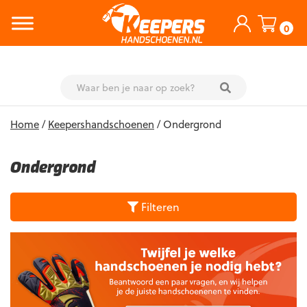
0
Skip
Home
/
Keepershandschoenen
/ Ondergrond
to
content
Ondergrond
Filteren