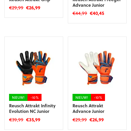
Advance Junior
Oorspronkelijke
Huidige
€
29,99
€
26,99
Oorspronkelijke
Huidige
€
44,99
€
40,45
prijs
prijs
Dit
prijs
prijs
was:
is:
Dit
product
was:
is:
€29,99.
€26,99.
product
heeft
€44,99.
€40,45.
heeft
meerdere
meerdere
variaties.
variaties.
Deze
Deze
optie
optie
kan
kan
gekozen
gekozen
worden
worden
op
op
de
de
productpagina
productpagina
NIEUW!
-10%
NIEUW!
-10%
Reusch Attrakt Infinity
Reusch Attrakt
Evolution NC Junior
Advance Junior
Oorspronkelijke
Huidige
Oorspronkelijke
Huidige
€
39,99
€
35,99
€
29,99
€
26,99
prijs
prijs
prijs
prijs
Dit
Dit