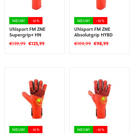
op
op
de
de
productpagina
productpagina
NIEUW!
-10%
NIEUW!
-10%
Uhlsport FM ZNE
Uhlsport FM ZNE
Supergrip+ HN
Absolutgrip HYBD
Oorspronkelijke
Huidige
Oorspronkelijke
Huidige
€
139,99
€
125,99
€
109,99
€
98,99
prijs
prijs
prijs
prijs
Dit
Dit
was:
is:
was:
is:
product
product
€139,99.
€125,99.
€109,99.
€98,99.
heeft
heeft
meerdere
meerdere
variaties.
variaties.
Deze
Deze
optie
optie
kan
kan
gekozen
gekozen
worden
worden
op
op
de
de
productpagina
productpagina
NIEUW!
-10%
NIEUW!
-10%