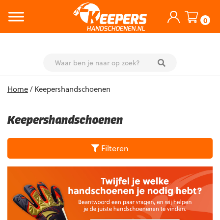
0
Skip
Home
/ Keepershandschoenen
to
content
Keepershandschoenen
Filteren