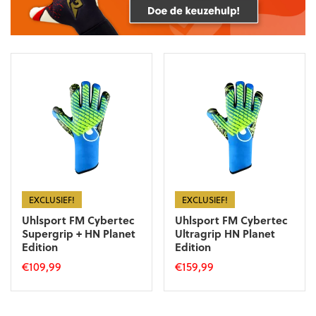
EXCLUSIEF!
EXCLUSIEF!
Uhlsport FM Cybertec
Uhlsport FM Cybertec
Supergrip + HN Planet
Ultragrip HN Planet
Edition
Edition
€
109,99
€
159,99
Dit
Dit
product
product