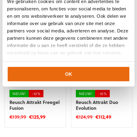
We gebruiken cookies om content en advertenties te
Oorspronkelijke
Huidige
Oorspronkelijke
Huidige
€
134,95
€
80,95
€
139,99
€
125,99
personaliseren, om functies voor social media te bieden
prijs
prijs
prijs
prijs
Dit
Dit
en om ons websiteverkeer te analyseren. Ook delen we
was:
is:
was:
is:
product
product
informatie over uw gebruik van onze site met onze
€134,95.
€80,95.
€139,99.
€125,99.
heeft
heeft
partners voor social media, adverteren en analyse. Deze
meerdere
meerdere
partners kunnen deze gegevens combineren met andere
variaties.
variaties.
Deze
Deze
informatie die u aan ze heeft verstrekt of die ze hebben
optie
optie
verzameld op basis van uw gebruik van hun services.
kan
kan
gekozen
gekozen
worden
worden
OK
op
op
de
de
productpagina
productpagina
NIEUW!
-10%
NIEUW!
-10%
Reusch Attrakt Freegel
Reusch Attrakt Duo
Fusion
Evolution
Oorspronkelijke
Huidige
Oorspronkelijke
Huidige
€
139,99
€
125,99
€
124,99
€
112,49
prijs
prijs
prijs
prijs
Dit
Dit
was:
is:
was:
is:
product
product
€139,99.
€125,99.
€124,99.
€112,49.