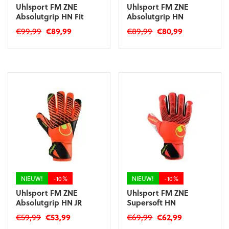
Uhlsport FM ZNE
Uhlsport FM ZNE
Absolutgrip HN Fit
Absolutgrip HN
Oorspronkelijke
Huidige
Oorspronkelijke
Huidige
€
99,99
€
89,99
€
89,99
€
80,99
prijs
prijs
prijs
prijs
Dit
Dit
was:
is:
was:
is:
product
product
€99,99.
€89,99.
€89,99.
€80,99.
heeft
heeft
meerdere
meerdere
variaties.
variaties.
Deze
Deze
optie
optie
kan
kan
gekozen
gekozen
worden
worden
op
op
de
de
productpagina
productpagina
NIEUW!
-10%
NIEUW!
-10%
Uhlsport FM ZNE
Uhlsport FM ZNE
Absolutgrip HN JR
Supersoft HN
Oorspronkelijke
Huidige
Oorspronkelijke
Huidige
€
59,99
€
53,99
€
69,99
€
62,99
prijs
prijs
prijs
prijs