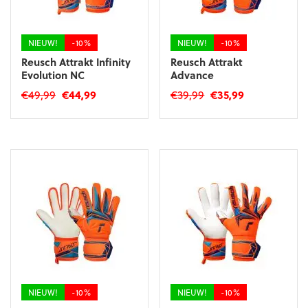
op
op
de
de
productpagina
productpagina
NIEUW!
-10%
NIEUW!
-10%
Reusch Attrakt Infinity
Reusch Attrakt
Evolution NC
Advance
Oorspronkelijke
Huidige
Oorspronkelijke
Huidige
€
49,99
€
44,99
€
39,99
€
35,99
prijs
prijs
prijs
prijs
Dit
Dit
was:
is:
was:
is:
product
product
€49,99.
€44,99.
€39,99.
€35,99.
heeft
heeft
meerdere
meerdere
variaties.
variaties.
Deze
Deze
optie
optie
kan
kan
gekozen
gekozen
worden
worden
op
op
de
de
productpagina
productpagina
NIEUW!
-10%
NIEUW!
-10%