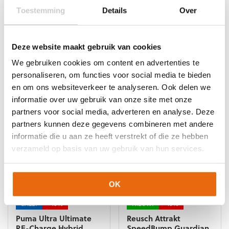
de
de
Toestemming
Details
Over
productpagina
productpagina
NIEUW!
-10%
NIEUW!
-10%
Uhlsport FM ZNE
Uhlsport FM ZNE
Supersoft HN
Supersoft
Deze website maakt gebruik van cookies
Oorspronkelijke
Huidige
Oorspronkelijke
Huidige
€
69,99
€
62,99
€
59,99
€
53,99
We gebruiken cookies om content en advertenties te
prijs
prijs
prijs
prijs
Dit
Dit
personaliseren, om functies voor social media te bieden
was:
is:
was:
is:
product
product
en om ons websiteverkeer te analyseren. Ook delen we
€69,99.
€62,99.
€59,99.
€53,99.
heeft
heeft
informatie over uw gebruik van onze site met onze
meerdere
meerdere
partners voor social media, adverteren en analyse. Deze
variaties.
variaties.
Deze
Deze
partners kunnen deze gegevens combineren met andere
optie
optie
informatie die u aan ze heeft verstrekt of die ze hebben
kan
kan
verzameld op basis van uw gebruik van hun services.
gekozen
gekozen
worden
worden
op
op
OK
de
de
productpagina
productpagina
SALE!
-40%
NIEUW!
-10%
Puma Ultra Ultimate
Reusch Attrakt
RE-Charge Hybrid
SpeedBump Guardian