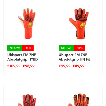
meerdere
variaties.
variaties.
Deze
Deze
optie
optie
kan
kan
gekozen
gekozen
worden
worden
op
op
de
de
productpagina
productpagina
NIEUW!
-10%
NIEUW!
-10%
Uhlsport FM ZNE
Uhlsport FM ZNE
Absolutgrip HYBD
Absolutgrip HN Fit
Oorspronkelijke
Huidige
Oorspronkelijke
Huidige
€
109,99
€
98,99
€
99,99
€
89,99
prijs
prijs
prijs
prijs
Dit
Dit
was:
is:
was:
is:
product
product
€109,99.
€98,99.
€99,99.
€89,99.
heeft
heeft
meerdere
meerdere
variaties.
variaties.
Deze
Deze
optie
optie