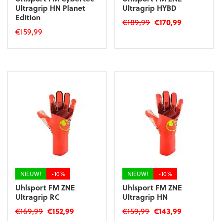
Ultragrip HN Planet
Ultragrip HYBD
Edition
Oorspronkelijke
Huidige
€
189,99
€
170,99
€
159,99
prijs
prijs
Dit
was:
is:
Dit
product
€189,99.
€170,99.
product
heeft
heeft
meerdere
meerdere
variaties.
variaties.
Deze
Deze
optie
optie
kan
kan
gekozen
gekozen
worden
worden
op
op
de
de
productpagina
productpagina
NIEUW!
-10%
NIEUW!
-10%
Uhlsport FM ZNE
Uhlsport FM ZNE
Ultragrip RC
Ultragrip HN
Oorspronkelijke
Huidige
Oorspronkelijke
Huidige
€
169,99
€
152,99
€
159,99
€
143,99