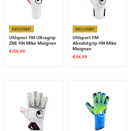
EXCLUSIEF!
EXCLUSIEF!
Uhlsport FM Ultragrip
Uhlsport FM
ZNE HN Mike Maignan
Absolutgrip HN Mike
Maignan
€
159,99
€
94,99
Dit
Dit
product
product
heeft
heeft
meerdere
meerdere
variaties.
variaties.
Deze
Deze
optie
optie
kan
kan
gekozen
gekozen
worden
worden
op
op
de