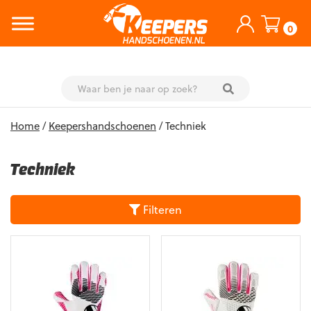
0
Skip
Home
/
Keepershandschoenen
/ Techniek
to
content
Techniek
Filteren