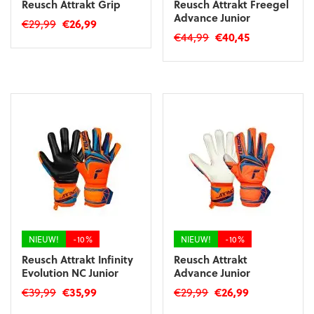
Reusch Attrakt Grip
Reusch Attrakt Freegel
Advance Junior
Oorspronkelijke
Huidige
€
29,99
€
26,99
Oorspronkelijke
Huidige
€
44,99
€
40,45
prijs
prijs
Dit
prijs
prijs
was:
is:
Dit
product
was:
is:
€29,99.
€26,99.
product
heeft
€44,99.
€40,45.
heeft
meerdere
meerdere
variaties.
variaties.
Deze
Deze
optie
optie
kan
kan
gekozen
gekozen
worden
worden
op
op
de
de
productpagina
productpagina
NIEUW!
-10%
NIEUW!
-10%
Reusch Attrakt Infinity
Reusch Attrakt
Evolution NC Junior
Advance Junior
Oorspronkelijke
Huidige
Oorspronkelijke
Huidige
€
39,99
€
35,99
€
29,99
€
26,99
prijs
prijs
prijs
prijs
Dit
Dit