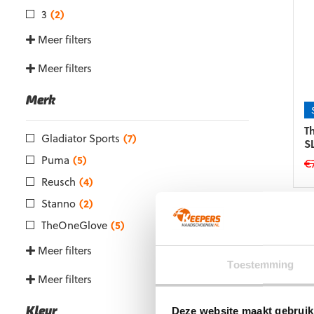
3
(2)
Meer filters
Meer filters
Merk
T
Gladiator Sports
(7)
S
Puma
(5)
€
Reusch
(4)
Di
p
Stanno
(2)
he
TheOneGlove
(5)
m
va
Meer filters
D
Toestemming
op
Meer filters
k
g
Deze website maakt gebruik
Kleur