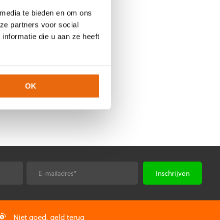
worden
op
 media te bieden en om ons
de
ze partners voor social
productpagina
nformatie die u aan ze heeft
OK
E-
*
mailadres
Niet goed, geld terug