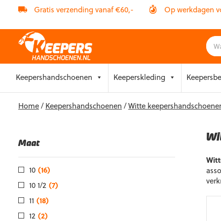
Gratis verzending vanaf €60,-
Op werkdagen vóó
Skip
Keepershandschoenen
Keeperskleding
Keepersb
to
content
Home
/
Keepershandschoenen
/
Witte keepershandschoene
Wi
Maat
Wit
10
(16)
asso
verk
10 1/2
(7)
11
(18)
12
(2)