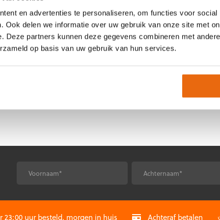
orden
op
p
de
ent en advertenties te personaliseren, om functies voor social
e
productpagina
SALE!
-21%
. Ook delen we informatie over uw gebruik van onze site met on
roductpagina
anno Ultimate Grip JR III
e. Deze partners kunnen deze gegevens combineren met andere i
Oorspronkelijke
Huidige
erzameld op basis van uw gebruik van hun services.
28,99
€
22,99
prijs
prijs
t
was:
is:
roduct
€28,99.
€22,99.
eft
eerdere
riaties.
eze
tie
an
ekozen
orden
p
*
*
Voornaam
Achternaam
e
roductpagina
CAPTCHA
23:00 uur besteld, morgen in huis
Achteraf betalen