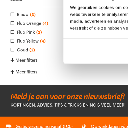
w
o
We gebruiken cookies om cont
d
Blauw
(3)
websiteverkeer te analyseren
p
St
media, adverteren en analys
Fluo Orange
(4)
verstrekt of die ze hebben v
€
Fluo Pink
(2)
Di
Fluo Yellow
(4)
p
he
Goud
(2)
m
Meer filters
va
D
Meer filters
op
k
g
w
Meld je aan voor onze nieuwsbrief!
o
d
KORTINGEN, ADVIES, TIPS & TRICKS EN NOG VEEL MEER!
p
Gratis verzending vanaf €60,-
Op werkdagen vóór 