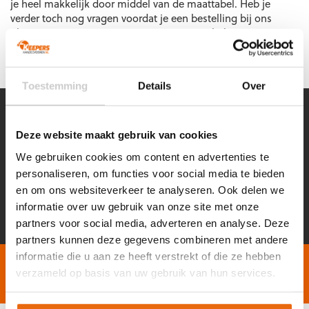
je heel makkelijk door middel van de maattabel. Heb je
verder toch nog vragen voordat je een bestelling bij ons
plaatst? Neem gerust even
contact
op. We helpen je graag!
Toestemming
Details
Over
MELD JE AAN VOOR ONZE NIEUWSBRIEF!
KORTINGEN, ADVIES, TIPS & TRICKS EN NOG VEEL MEER!
Deze website maakt gebruik van cookies
We gebruiken cookies om content en advertenties te
Voornaam
Achternaam
*
*
personaliseren, om functies voor social media te bieden
en om ons websiteverkeer te analyseren. Ook delen we
E-
CAPTCHA
informatie over uw gebruik van onze site met onze
mailadres
*
partners voor social media, adverteren en analyse. Deze
partners kunnen deze gegevens combineren met andere
informatie die u aan ze heeft verstrekt of die ze hebben
Gratis verzending vanaf €60,-
Op werkdagen vóór 2
verzameld op basis van uw gebruik van hun services.
Niet goed, geld terug