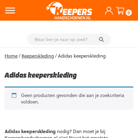
0
Skip
Home
/
Keeperskleding
/ Adidas keeperskleding
to
content
Adidas keeperskleding
Geen producten gevonden die aan je zoekcriteria
voldoen.
Adidas keeperskleding
nodig? Dan moet je bij
Keepershandschoenen.nl zijn! Naast het grootste