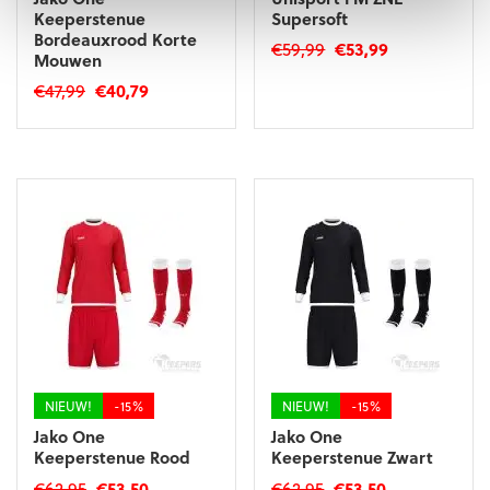
Keeperstenue
Supersoft
Bordeauxrood Korte
Oorspronkelijke
Huidige
€
59,99
€
53,99
Mouwen
prijs
prijs
Dit
Oorspronkelijke
Huidige
€
47,99
€
40,79
was:
is:
product
prijs
prijs
€59,99.
€53,99.
Dit
heeft
was:
is:
product
meerdere
€47,99.
€40,79.
heeft
variaties.
meerdere
Deze
variaties.
optie
Deze
kan
optie
gekozen
kan
worden
gekozen
op
worden
de
op
productpagina
de
productpagina
NIEUW!
-15%
NIEUW!
-15%
Jako One
Jako One
Keeperstenue Rood
Keeperstenue Zwart
Oorspronkelijke
Huidige
Oorspronkelijke
Huidige
€
62,95
€
53,50
€
62,95
€
53,50