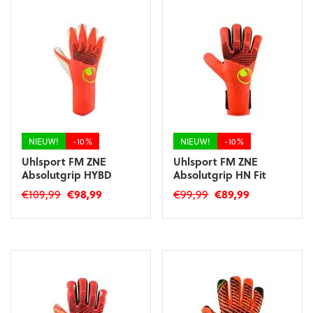
meerdere
variaties.
variaties.
Deze
Deze
optie
optie
kan
kan
gekozen
gekozen
worden
worden
op
op
de
de
productpagina
productpagina
NIEUW!
-10%
NIEUW!
-10%
Uhlsport FM ZNE
Uhlsport FM ZNE
Absolutgrip HYBD
Absolutgrip HN Fit
Oorspronkelijke
Huidige
Oorspronkelijke
Huidige
€
109,99
€
98,99
€
99,99
€
89,99
prijs
prijs
prijs
prijs
Dit
Dit
was:
is:
was:
is:
product
product
€109,99.
€98,99.
€99,99.
€89,99.
heeft
heeft
meerdere
meerdere
variaties.
variaties.
Deze
Deze
optie
optie