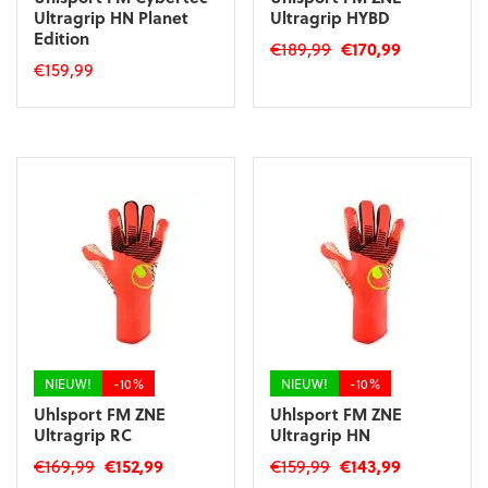
Ultragrip HN Planet
Ultragrip HYBD
Edition
Oorspronkelijke
Huidige
€
189,99
€
170,99
€
159,99
prijs
prijs
Dit
was:
is:
Dit
product
€189,99.
€170,99.
product
heeft
heeft
meerdere
meerdere
variaties.
variaties.
Deze
Deze
optie
optie
kan
kan
gekozen
gekozen
worden
worden
op
op
de
de
productpagina
productpagina
NIEUW!
-10%
NIEUW!
-10%
Uhlsport FM ZNE
Uhlsport FM ZNE
Ultragrip RC
Ultragrip HN
Oorspronkelijke
Huidige
Oorspronkelijke
Huidige
€
169,99
€
152,99
€
159,99
€
143,99