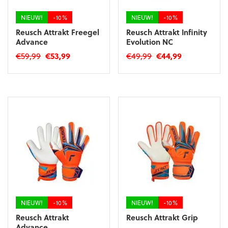
de
de
productpagina
productpagina
NIEUW!
-10%
NIEUW!
-10%
Reusch Attrakt Freegel
Reusch Attrakt Infinity
Advance
Evolution NC
Oorspronkelijke
Huidige
Oorspronkelijke
Huidige
€
59,99
€
53,99
€
49,99
€
44,99
prijs
prijs
prijs
prijs
Dit
Dit
was:
is:
was:
is:
product
product
€59,99.
€53,99.
€49,99.
€44,99.
heeft
heeft
meerdere
meerdere
variaties.
variaties.
Deze
Deze
optie
optie
kan
kan
gekozen
gekozen
worden
worden
op
op
de
de
productpagina
productpagina
NIEUW!
-10%
NIEUW!
-10%
Reusch Attrakt
Reusch Attrakt Grip
Advance