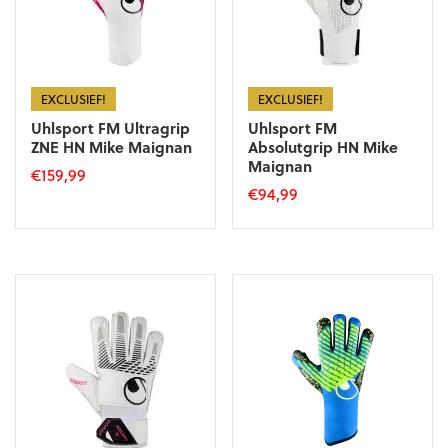
EXCLUSIEF!
EXCLUSIEF!
Uhlsport FM Ultragrip
Uhlsport FM
ZNE HN Mike Maignan
Absolutgrip HN Mike
Maignan
€
159,99
€
94,99
Dit
Dit
product
product
heeft
heeft
meerdere
meerdere
variaties.
variaties.
Deze
Deze
optie
optie
kan
kan
gekozen
gekozen
worden
worden
op
op
de