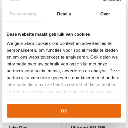
de
de
productpagina
productpagina
NIEUW!
-15%
NIEUW!
-10%
Toestemming
Details
Over
Jako One
Uhlsport FM ZNE
Keeperstenue Blauw
Supersoft HN
Korte Mouwen
Oorspronkelijke
Huidige
€
69,99
€
62,99
Deze website maakt gebruik van cookies
Oorspronkelijke
Huidige
€
47,99
€
40,79
prijs
prijs
Dit
prijs
prijs
was:
is:
We gebruiken cookies om content en advertenties te
Dit
product
was:
is:
€69,99.
€62,99.
personaliseren, om functies voor social media te bieden
product
heeft
€47,99.
€40,79.
heeft
meerdere
en om ons websiteverkeer te analyseren. Ook delen we
meerdere
variaties.
informatie over uw gebruik van onze site met onze
variaties.
Deze
partners voor social media, adverteren en analyse. Deze
Deze
optie
partners kunnen deze gegevens combineren met andere
optie
kan
informatie die u aan ze heeft verstrekt of die ze hebben
kan
gekozen
verzameld op basis van uw gebruik van hun services.
gekozen
worden
worden
op
op
de
de
productpagina
OK
productpagina
NIEUW!
-15%
NIEUW!
-10%
Jako One
Uhlsport FM ZNE