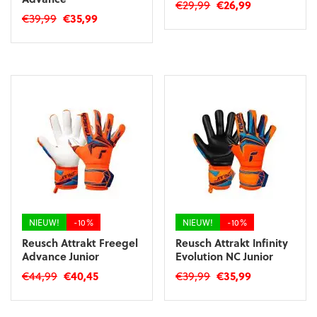
Oorspronkelijke
Huidige
€
29,99
€
26,99
Oorspronkelijke
Huidige
€
39,99
€
35,99
prijs
prijs
Dit
prijs
prijs
was:
is:
Dit
product
was:
is:
€29,99.
€26,99.
product
heeft
€39,99.
€35,99.
heeft
meerdere
meerdere
variaties.
variaties.
Deze
Deze
optie
optie
kan
kan
gekozen
gekozen
worden
worden
op
op
de
de
productpagina
productpagina
NIEUW!
-10%
NIEUW!
-10%
Reusch Attrakt Freegel
Reusch Attrakt Infinity
Advance Junior
Evolution NC Junior
Oorspronkelijke
Huidige
Oorspronkelijke
Huidige
€
44,99
€
40,45
€
39,99
€
35,99
prijs
prijs
prijs
prijs
Dit
Dit
was:
is:
was:
is:
product
product