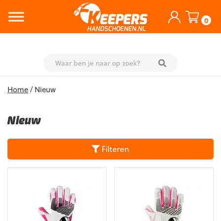
0
Skip
Home
/ Nieuw
to
content
Nieuw
Filteren