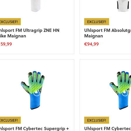
EXCLUSIEF!
EXCLUSIEF!
hlsport FM Ultragrip ZNE HN
Uhlsport FM Absolutg
ike Maignan
Maignan
159,99
€
94,99
t
Dit
roduct
product
eft
heeft
eerdere
meerdere
riaties.
variaties.
eze
Deze
tie
optie
an
kan
ekozen
gekozen
orden
worden
p
op
e
de
EXCLUSIEF!
EXCLUSIEF!
roductpagina
productpagina
hlsport FM Cybertec Supergrip +
Uhlsport FM Cybertec