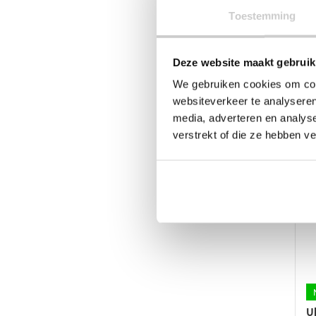
w
Toestemming
o
d
p
Deze website maakt gebruik
U
We gebruiken cookies om cont
€
websiteverkeer te analyseren
Di
media, adverteren en analys
p
verstrekt of die ze hebben v
he
m
va
D
op
k
g
w
o
d
p
U