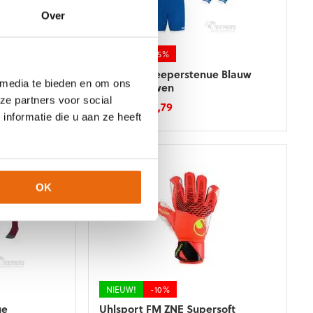
gekozen
Over
worden
op
de
NIEUW!
-15%
productpagina
lutgrip HN
Jako One Keeperstenue Blauw
 media te bieden en om ons
Korte Mouwen
ze partners voor social
ke
e
Oorspronkelijke
Huidige
€
47,99
€
40,79
nformatie die u aan ze heeft
prijs
prijs
Dit
was:
is:
product
€47,99.
€40,79.
heeft
meerdere
variaties.
OK
Deze
optie
kan
gekozen
worden
op
de
NIEUW!
-10%
productpagina
ue
Uhlsport FM ZNE Supersoft