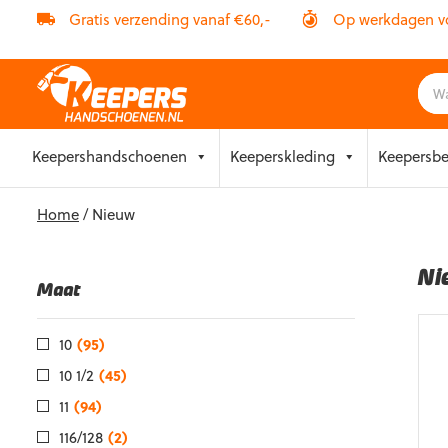
Gratis verzending vanaf €60,-
Op werkdagen vóó
Skip
Keepershandschoenen
Keeperskleding
Keepersb
to
content
Home
/ Nieuw
Ni
Maat
10
(95)
10 1/2
(45)
11
(94)
116/128
(2)