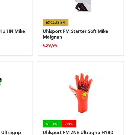
EXCLUSIEF!
rip HN Mike
Uhlsport FM Starter Soft Mike
Maignan
€
29,99
Dit
product
heeft
meerdere
variaties.
Deze
optie
kan
gekozen
worden
op
de
NIEUW!
-10%
productpagina
 Ultragrip
Uhlsport FM ZNE Ultragrip HYBD