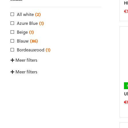
H
€
All white
(2)
Di
Azure Blue
(1)
p
he
Beige
(1)
m
Blauw
(86)
va
D
Bordeauxrood
(1)
op
Meer filters
k
g
Meer filters
w
o
d
p
U
€
Di
p
he
m