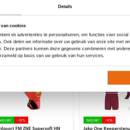
gekozen
orden
Details
worden
p
op
e
de
roductpagina
NIEUW!
-10%
NIEUW!
-10%
 van cookies
productpagina
hlsport FM ZNE Absolutgrip HN
Uhlsport FM ZNE Abso
ent en advertenties te personaliseren, om functies voor social
JR
Oorspronkelijke
Huidige
89,99
€
80,99
. Ook delen we informatie over uw gebruik van onze site met on
Oorspronkelij
Huidig
€
59,99
€
53,99
prijs
prijs
t
e. Deze partners kunnen deze gegevens combineren met andere i
prijs
prijs
was:
is:
Dit
roduct
erzameld op basis van uw gebruik van hun services.
was:
is:
€89,99.
€80,99.
product
eft
€59,99.
€53,99.
heeft
eerdere
meerdere
riaties.
variaties.
eze
Deze
tie
optie
an
kan
ekozen
gekozen
orden
worden
p
op
e
de
roductpagina
NIEUW!
-10%
NIEUW!
-15%
productpagina
hlsport FM ZNE Supersoft HN
Jako One Keepersten