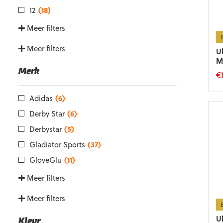
12
(18)
Meer filters
Meer filters
U
M
Merk
€
Di
Adidas
(6)
p
he
Derby Star
(6)
m
Derbystar
(5)
va
D
Gladiator Sports
(37)
op
GloveGlu
(11)
k
g
Meer filters
w
o
Meer filters
d
p
U
Kleur