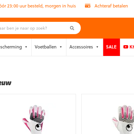
r 23:00 uur besteld, morgen in huis
Achteraf betalen
escherming
Voetballen
Accessoires
SALE
KH
euw