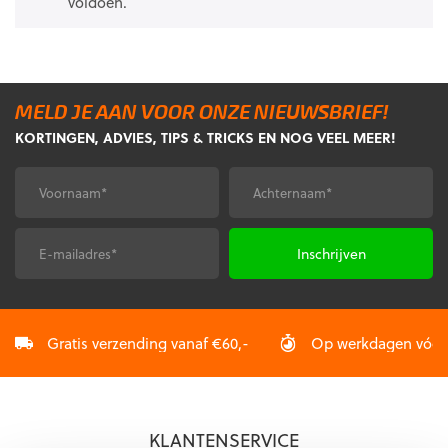
voldoen.
MELD JE AAN VOOR ONZE NIEUWSBRIEF!
KORTINGEN, ADVIES, TIPS & TRICKS EN NOG VEEL MEER!
Voornaam
Achternaam
*
*
E-
CAPTCHA
mailadres
*
Gratis verzending vanaf €60,-
Op werkdagen vóór 2
KLANTENSERVICE