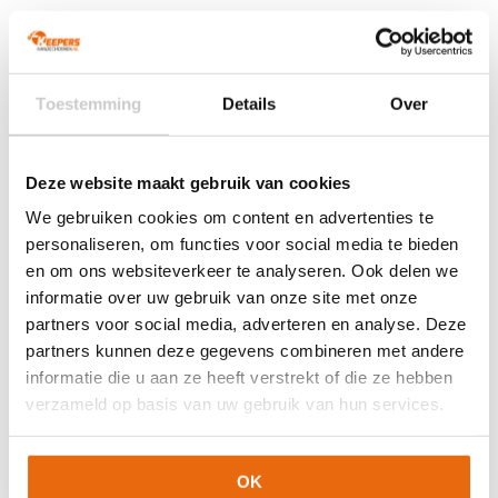
Veelgestelde vragen (FAQ)
Mijn account
Mijn bestelling
Toestemming
Details
Over
Betaling & Levering
Ruilen & Retourneren
Deze website maakt gebruik van cookies
Garantie
We gebruiken cookies om content en advertenties te
personaliseren, om functies voor social media te bieden
KEEPERSHANDSCHOENEN.NL
en om ons websiteverkeer te analyseren. Ook delen we
informatie over uw gebruik van onze site met onze
Over ons
partners voor social media, adverteren en analyse. Deze
Over Arjan Heerland
partners kunnen deze gegevens combineren met andere
Vacatures
informatie die u aan ze heeft verstrekt of die ze hebben
verzameld op basis van uw gebruik van hun services.
Blogs
Contact
OK