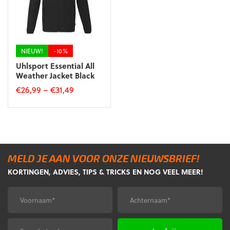
NIEUW!
-10%
Uhlsport Essential All
Weather Jacket Black
€
26,99
–
€
31,49
Dit
product
heeft
meerdere
variaties.
Deze
MELD JE AAN VOOR ONZE NIEUWSBRIEF!
optie
KORTINGEN, ADVIES, TIPS & TRICKS EN NOG VEEL MEER!
kan
gekozen
Voornaam
Achternaam
*
*
worden
op
de