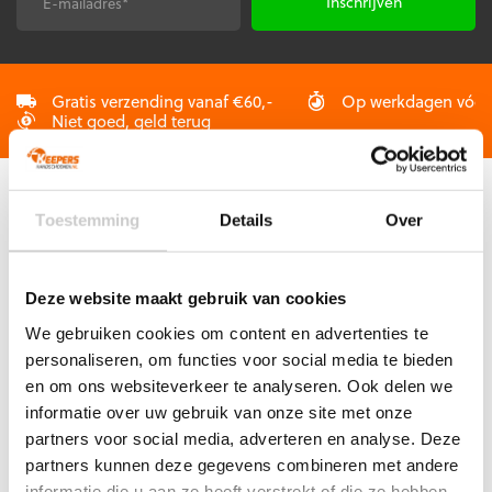
E-
CAPTCHA
productpagina
mailadres
*
Gratis verzending vanaf €60,-
Op werkdagen vóór 2
Niet goed, geld terug
Toestemming
Details
Over
KLANTENSERVICE
Veelgestelde vragen (FAQ)
Mijn account
Deze website maakt gebruik van cookies
Mijn bestelling
We gebruiken cookies om content en advertenties te
personaliseren, om functies voor social media te bieden
Betaling & Levering
en om ons websiteverkeer te analyseren. Ook delen we
Ruilen & Retourneren
informatie over uw gebruik van onze site met onze
Garantie
partners voor social media, adverteren en analyse. Deze
partners kunnen deze gegevens combineren met andere
informatie die u aan ze heeft verstrekt of die ze hebben