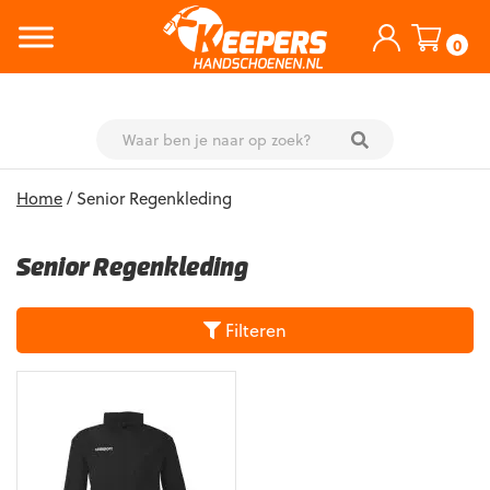
0
Skip
Home
/ Senior Regenkleding
to
content
Senior Regenkleding
Filteren