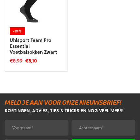
-10%
Uhlsport Team Pro
Essential
Voetbalsokken Zwart
Oorspronkelijke
Huidige
€
8,99
€
8,10
prijs
prijs
Dit
was:
is:
product
€8,99.
€8,10.
heeft
meerdere
variaties.
Deze
MELD JE AAN VOOR ONZE NIEUWSBRIEF!
optie
KORTINGEN, ADVIES, TIPS & TRICKS EN NOG VEEL MEER!
kan
gekozen
Voornaam
Achternaam
*
*
worden
op