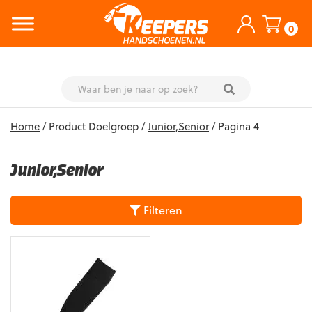
0
Skip
Home
/ Product Doelgroep /
Junior,Senior
/ Pagina 4
to
content
Junior,Senior
Filteren