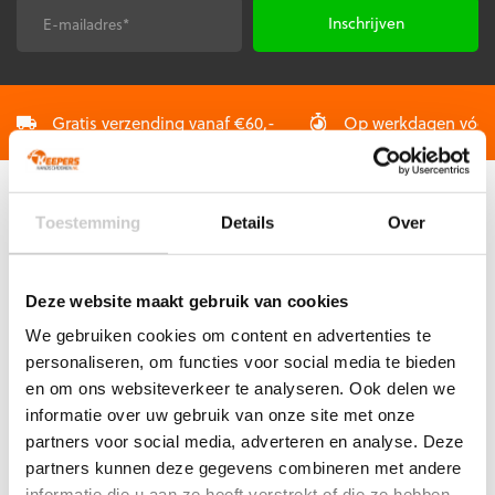
de
E-
CAPTCHA
productpagina
mailadres
*
Gratis verzending vanaf €60,-
Op werkdagen vóór 2
Toestemming
Details
Over
KLANTENSERVICE
Veelgestelde vragen (FAQ)
Mijn account
Deze website maakt gebruik van cookies
Mijn bestelling
We gebruiken cookies om content en advertenties te
personaliseren, om functies voor social media te bieden
Betaling & Levering
en om ons websiteverkeer te analyseren. Ook delen we
Ruilen & Retourneren
informatie over uw gebruik van onze site met onze
Garantie
partners voor social media, adverteren en analyse. Deze
partners kunnen deze gegevens combineren met andere
informatie die u aan ze heeft verstrekt of die ze hebben