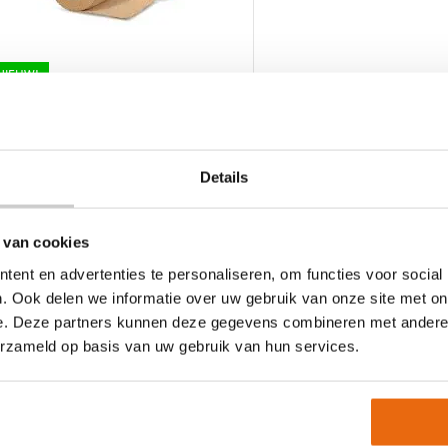
NIEUW!
ladiator Sports Sokkentape –
5mm | Beige
3,99
–
€
31,99
t
Details
roduct
eft
eerdere
 van cookies
riaties.
ent en advertenties te personaliseren, om functies voor social
eze
. Ook delen we informatie over uw gebruik van onze site met on
tie
e. Deze partners kunnen deze gegevens combineren met andere i
an
*
*
Voornaam
Achternaam
ekozen
erzameld op basis van uw gebruik van hun services.
orden
CAPTCHA
p
e
23:00 uur besteld, morgen in huis
Achteraf betalen
roductpagina