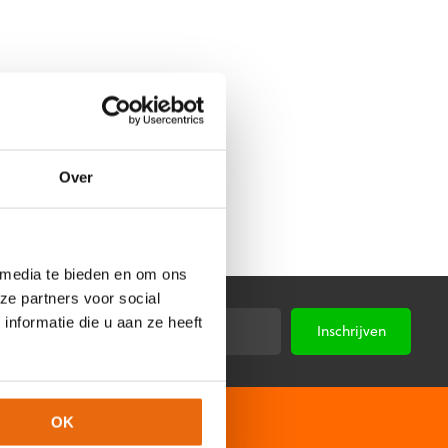
Over
 media te bieden en om ons
ze partners voor social
nformatie die u aan ze heeft
E-
*
mailadres
Niet goed, geld terug
OK