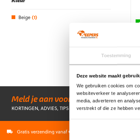
Kleur
Beige
(1)
G
4
€
Di
Toestemming
p
he
m
Deze website maakt gebruik
va
We gebruiken cookies om cont
D
websiteverkeer te analyseren
op
Meld je aan voor onze nieuwsbrief!
media, adverteren en analys
k
KORTINGEN, ADVIES, TIPS & TRICKS EN NOG VEEL MEER!
g
verstrekt of die ze hebben v
w
o
d
Gratis verzending vanaf €60,-
Op werkdagen vóór 
p