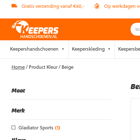
Gratis verzending vanaf €60,-
Op werkdagen vóó
Skip
Keepershandschoenen
Keeperskleding
Keepersb
to
content
Home
/ Product Kleur / Beige
Be
Maat
Merk
Gladiator Sports
(1)