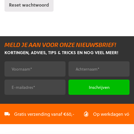
Reset wachtwoord
MELD JE AAN VOOR ONZE NIEUWSBRIEF!
KORTINGEN, ADVIES, TIPS & TRICKS EN NOG VEEL MEER!
Voornaam
Achternaam
*
*
E-
CAPTCHA
mailadres
*
Gratis verzending vanaf €60,-
Op werkdagen vóór 2