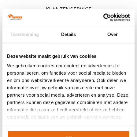
KLANTENSERVICE
Veelgestelde vragen (FAQ)
Mijn account
Toestemming
Details
Over
Mijn bestelling
Betaling & Levering
Ruilen & Retourneren
Deze website maakt gebruik van cookies
Garantie
We gebruiken cookies om content en advertenties te
personaliseren, om functies voor social media te bieden
en om ons websiteverkeer te analyseren. Ook delen we
KEEPERSHANDSCHOENEN.NL
informatie over uw gebruik van onze site met onze
partners voor social media, adverteren en analyse. Deze
Over ons
partners kunnen deze gegevens combineren met andere
Over Arjan Heerland
informatie die u aan ze heeft verstrekt of die ze hebben
Vacatures
verzameld op basis van uw gebruik van hun services.
Blogs
Contact