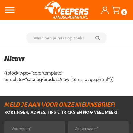
0
Skip
to
Nieuw
content
{{block type=”core/template”
template=”catalog/product/new-items-page.phtml”}}
MELD JE AAN VOOR ONZE NIEUWSBRIEF!
KORTINGEN, ADVIES, TIPS & TRICKS EN NOG VEEL MEER!
Voornaam
Achternaam
*
*