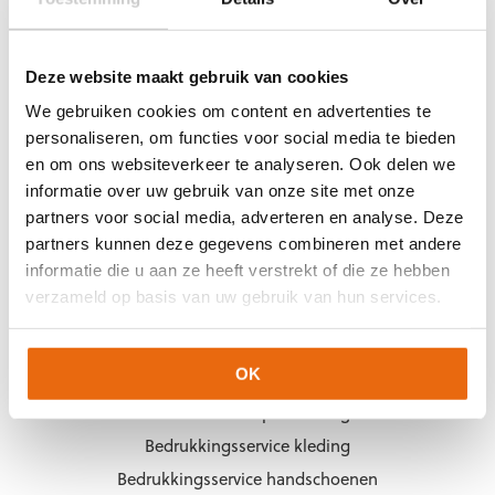
KEEPERSHANDSCHOENEN.NL
Deze website maakt gebruik van cookies
Over ons
We gebruiken cookies om content en advertenties te
Over Arjan Heerland
personaliseren, om functies voor social media te bieden
Vacatures
en om ons websiteverkeer te analyseren. Ook delen we
informatie over uw gebruik van onze site met onze
Blogs
partners voor social media, adverteren en analyse. Deze
Contact
partners kunnen deze gegevens combineren met andere
informatie die u aan ze heeft verstrekt of die ze hebben
verzameld op basis van uw gebruik van hun services.
PRODUCTINFORMATIE
Handschoenenkeuze
OK
Matentabel keepershandschoenen
Matentabel keeperskleding
Bedrukkingsservice kleding
Bedrukkingsservice handschoenen