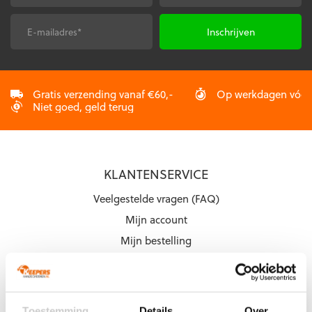
E-
CAPTCHA
mailadres
*
Gratis verzending vanaf €60,-
Op werkdagen vóór 2
Niet goed, geld terug
KLANTENSERVICE
Veelgestelde vragen (FAQ)
Mijn account
Mijn bestelling
Betaling & Levering
Ruilen & Retourneren
Garantie
Toestemming
Details
Over