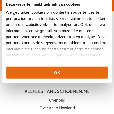
Gratis verzending vanaf €60,-
Op werkdagen vóór 2
Deze website maakt gebruik van cookies
We gebruiken cookies om content en advertenties te
personaliseren, om functies voor social media te bieden
en om ons websiteverkeer te analyseren. Ook delen we
KLANTENSERVICE
informatie over uw gebruik van onze site met onze
Veelgestelde vragen (FAQ)
partners voor social media, adverteren en analyse. Deze
Mijn account
partners kunnen deze gegevens combineren met andere
informatie die u aan ze heeft verstrekt of die ze hebben
Mijn bestelling
verzameld op basis van uw gebruik van hun services.
Betaling & Levering
Ruilen & Retourneren
OK
Garantie
KEEPERSHANDSCHOENEN.NL
Over ons
Over Arjan Heerland