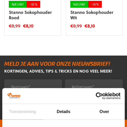
NIEUW!
-10%
NIEUW!
-10%
Stanno Sokophouder
Stanno Sokophouder
Rood
Wit
Oorspronkelijke
Huidige
Oorspronkelijke
Huidige
€
8,99
€
8,10
€
8,99
€
8,10
prijs
prijs
prijs
prijs
was:
is:
was:
is:
€8,99.
€8,10.
€8,99.
€8,10.
MELD JE AAN VOOR ONZE NIEUWSBRIEF!
KORTINGEN, ADVIES, TIPS & TRICKS EN NOG VEEL MEER!
Voornaam
Achternaam
*
*
E-
CAPTCHA
mailadres
*
Toestemming
Details
Over