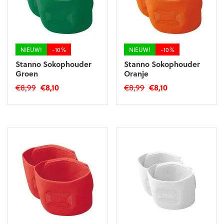
NIEUW!
-10%
NIEUW!
-10%
Stanno Sokophouder
Stanno Sokophouder
Groen
Oranje
Oorspronkelijke
Huidige
Oorspronkelijke
Huidige
€
8,99
€
8,10
€
8,99
€
8,10
prijs
prijs
prijs
prijs
was:
is:
was:
is:
€8,99.
€8,10.
€8,99.
€8,10.