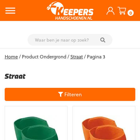
0
Skip
Home
/ Product Ondergrond /
Straat
/ Pagina 3
to
content
Straat
Filteren