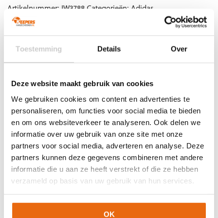
Artikelnummer:
IW3788
Categorieën:
Adidas
keepersbescherming
,
Adidas scheenbeschermers
,
Keepersbescherming
,
Nieuw
,
Scheenbeschermers
Toestemming
Details
Over
Gerelateerde producten
Deze website maakt gebruik van cookies
We gebruiken cookies om content en advertenties te
personaliseren, om functies voor social media te bieden
en om ons websiteverkeer te analyseren. Ook delen we
informatie over uw gebruik van onze site met onze
partners voor social media, adverteren en analyse. Deze
partners kunnen deze gegevens combineren met andere
informatie die u aan ze heeft verstrekt of die ze hebben
verzameld op basis van uw gebruik van hun services.
NIEUW!
-10%
-10%
Stanno Equip
Stanno High Impact
OK