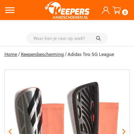
0
Skip
Home
/
Keepersbescherming
/ Adidas Tiro SG League
to
content