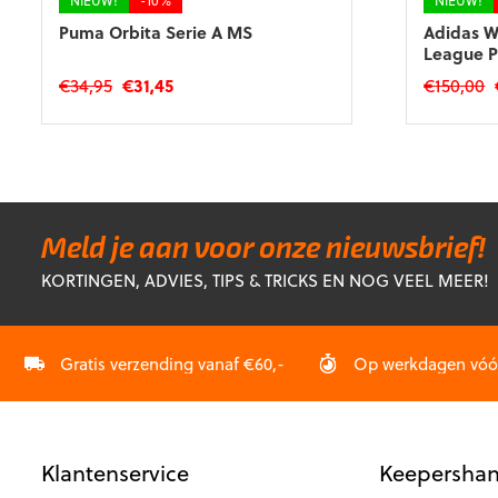
NIEUW!
-10%
NIEUW!
Puma Orbita Serie A MS
Adidas 
League P
Oorspronkelijke
Huidige
O
€
34,95
€
31,45
€
150,00
prijs
prijs
p
was:
is:
w
€34,95.
€31,45.
€
Meld je aan voor onze nieuwsbrief!
KORTINGEN, ADVIES, TIPS & TRICKS EN NOG VEEL MEER!
Gratis verzending vanaf €60,-
Op werkdagen vóór 
Klantenservice
Keepershan