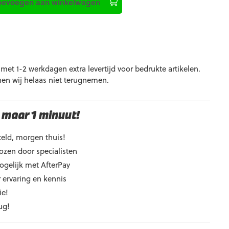
oevoegen aan winkelwagen
€25,00.
et 1-2 werkdagen extra levertijd voor bedrukte artikelen.
nen wij helaas niet terugnemen.
 maar 1 minuut!
eld, morgen thuis!
ozen door specialisten
ogelijk met AfterPay
 ervaring en kennis
ie!
ug!