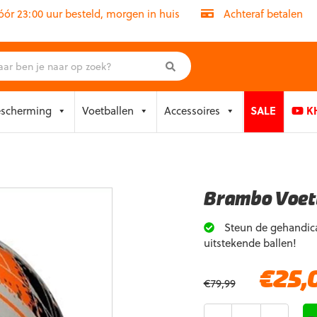
r 23:00 uur besteld, morgen in huis
Achteraf betalen
escherming
Voetballen
Accessoires
SALE
KH
Brambo Voet
Steun de gehandica
uitstekende ballen!
Oorspronkelijke
€
25,
€
79,99
prijs
was:
Aantal