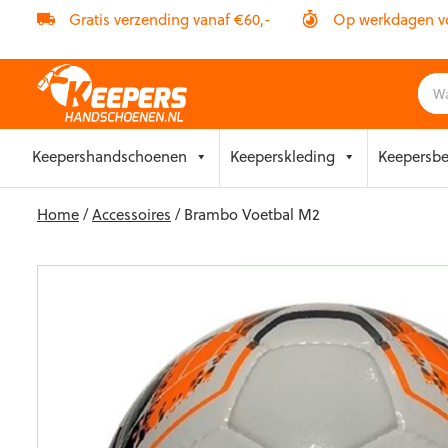
Gratis verzending vanaf €60,-
Op werkdagen vóó
Skip
Keepershandschoenen
Keeperskleding
Keepersb
to
content
Home
/
Accessoires
/ Brambo Voetbal M2