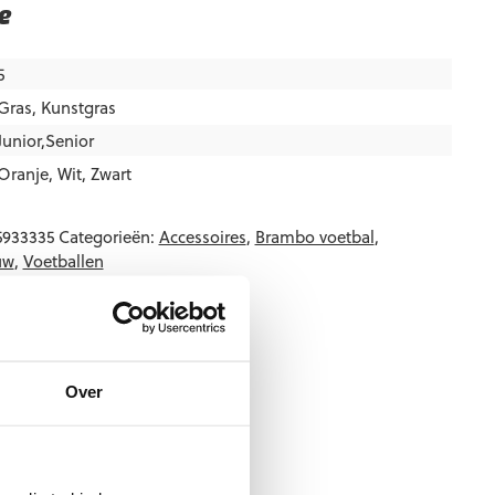
e
5
Gras
,
Kunstgras
Junior,Senior
Oranje
,
Wit
,
Zwart
5933335
Categorieën:
Accessoires
,
Brambo voetbal
,
uw
,
Voetballen
Over