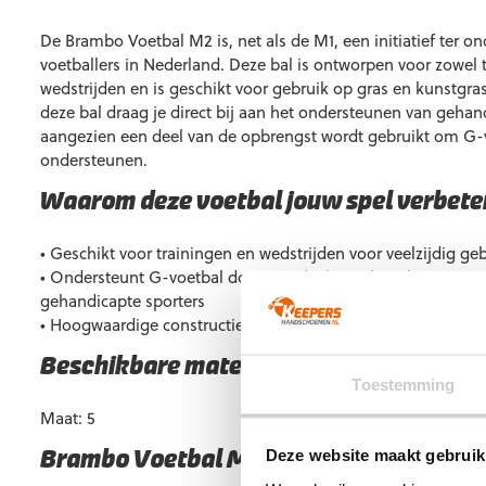
De Brambo Voetbal M2 is, net als de M1, een initiatief ter o
voetballers in Nederland. Deze bal is ontworpen voor zowel t
wedstrijden en is geschikt voor gebruik op gras en kunstgr
deze bal draag je direct bij aan het ondersteunen van gehan
aangezien een deel van de opbrengst wordt gebruikt om G-v
ondersteunen.
Waarom deze voetbal jouw spel verbete
• Geschikt voor trainingen en wedstrijden voor veelzijdig ge
• Ondersteunt G-voetbal door een deel van de opbrengst te
gehandicapte sporters
• Hoogwaardige constructie voor duurzaamheid en consisten
Beschikbare maten
Toestemming
Maat: 5
Deze website maakt gebruik
Brambo Voetbal M2 kopen?