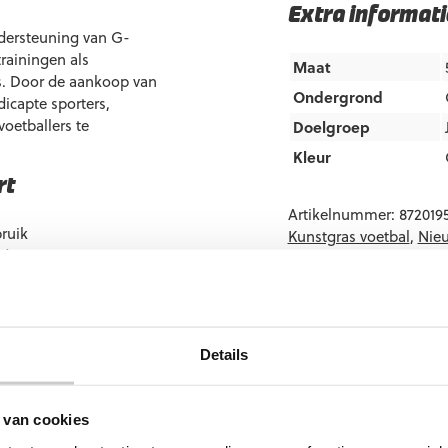
Extra informati
ndersteuning van G-
rainingen als
Maat
as. Door de aankoop van
Ondergrond
dicapte sporters,
oetballers te
Doelgroep
Kleur
rt
Artikelnummer:
872019
bruik
Kunstgras voetbal
,
Nie
 doneren aan
tie
Details
 van cookies