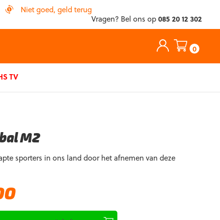
Niet goed, geld terug
Vragen? Bel ons op
085 20 12 302
0
S TV
bal M2
pte sporters in ons land door het afnemen van deze
Huidige
00
prijs
is: