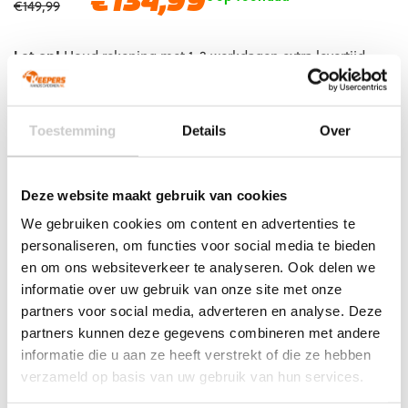
€
134,99
€
149,99
prijs
prijs
was:
is:
Let op!
Houd rekening met 1-2 werkdagen extra levertijd
€149,99.
€134,99.
voor bedrukte artikelen.
Bedrukte artikelen kunnen wij helaas niet terugnemen.
EAN:
4030793207931
Artikelnummer:
4030793207931
Toestemming
Details
Over
Categorieën:
Derbystar voetbal
,
Nieuw
,
Voetballen
Deze website maakt gebruik van cookies
We gebruiken cookies om content en advertenties te
Gerelateerde producten
personaliseren, om functies voor social media te bieden
en om ons websiteverkeer te analyseren. Ook delen we
informatie over uw gebruik van onze site met onze
partners voor social media, adverteren en analyse. Deze
partners kunnen deze gegevens combineren met andere
informatie die u aan ze heeft verstrekt of die ze hebben
verzameld op basis van uw gebruik van hun services.