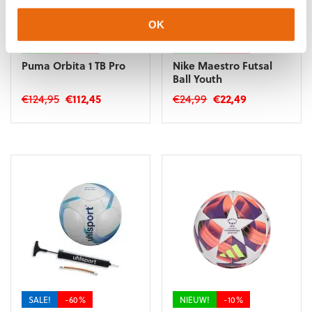
OK
NIEUW!
-10%
NIEUW!
-10%
Puma Orbita 1 TB Pro
Nike Maestro Futsal
Ball Youth
Oorspronkelijke
Huidige
Oorspronkelijke
Huidige
€
124,95
€
112,45
€
24,99
€
22,49
prijs
prijs
prijs
prijs
was:
is:
was:
is:
€124,95.
€112,45.
€24,99.
€22,49.
SALE!
-60%
NIEUW!
-10%