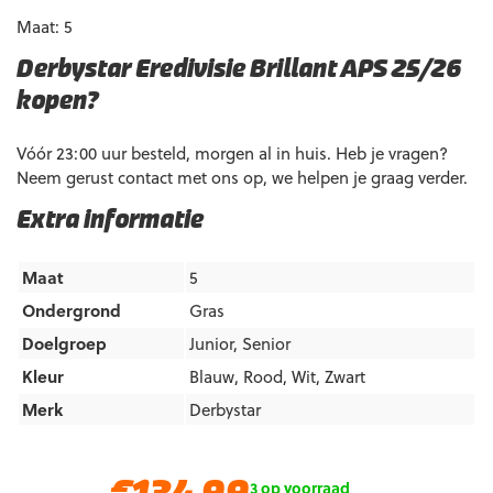
Maat: 5
Derbystar Eredivisie Brillant APS 25/26
kopen?
Vóór 23:00 uur besteld, morgen al in huis. Heb je vragen?
Neem gerust contact met ons op, we helpen je graag verder.
Extra informatie
Maat
5
Ondergrond
Gras
Doelgroep
Junior
,
Senior
Kleur
Blauw
,
Rood
,
Wit
,
Zwart
Merk
Derbystar
Oorspronkelijke
Huidige
3 op voorraad