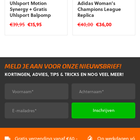
Uhlsport Motion
Adidas Woman’s
Synergy + Gratis
Champions League
Uhlsport Balpomp
Replica
Oorspronkelijke
Huidige
Oorspronkelijke
Huidige
€
39,95
€
15,95
€
40,00
€
36,00
prijs
prijs
prijs
prijs
Dit
was:
is:
was:
is:
product
€39,95.
€15,95.
€40,00.
€36,00.
heeft
meerdere
variaties.
MELD JE AAN VOOR ONZE NIEUWSBRIEF!
Deze
KORTINGEN, ADVIES, TIPS & TRICKS EN NOG VEEL MEER!
optie
kan
gekozen
Voornaam
Achternaam
*
*
worden
op
de
E-
CAPTCHA
productpagina
mailadres
*
Gratis verzending vanaf €60,-
Op werkdagen vóór 2