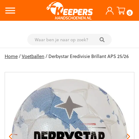
0
Skip
Home
/
Voetballen
/ Derbystar Eredivisie Brillant APS 25/26
to
content