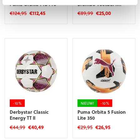
Puma Orbita 1 TB Pro
Brambo Voetbal M1
Oorspronkelijke
Huidige
Oorspronkelijke
Huidige
€
124,95
€
112,45
€
89,99
€
25,00
prijs
prijs
prijs
prijs
was:
is:
was:
is:
€124,95.
€112,45.
€89,99.
€25,00.
-10%
NIEUW!
-10%
Derbystar Classic
Puma Orbita 5 Fusion
Energy TT II
Lite 350
Oorspronkelijke
Huidige
Oorspronkelijke
Huidige
€
44,99
€
40,49
€
29,95
€
26,95
prijs
prijs
prijs
prijs