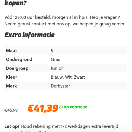
kopen?
Vóór 23:00 uur besteld, morgen al in huis. Heb je vragen?
Neem gerust contact met ons op; we helpen je graag verder.
Extra informatie
Maat
5
Ondergrond
Gras
Doelgroep
Junior
Kleur
Blauw
,
Wit
,
Zwart
Merk
Derbystar
Oorspronkelijke
Huidige
€
41,39
23 op voorraad
€
45,99
prijs
prijs
was:
is:
Let op!
€45,99.
Houd rekening met 1-2 werkdagen extra levertijd
€41,39.