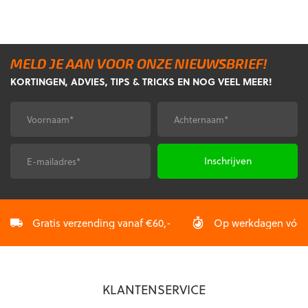
was:
is:
was:
is:
€44,99.
€40,49.
€29,95.
€26,95.
MELD JE AAN VOOR ONZE NIEUWSBRIEF!
KORTINGEN, ADVIES, TIPS & TRICKS EN NOG VEEL MEER!
Voornaam
Achternaam
*
*
E-
CAPTCHA
mailadres
*
Gratis verzending vanaf €60,-
Op werkdagen vóór 2
KLANTENSERVICE