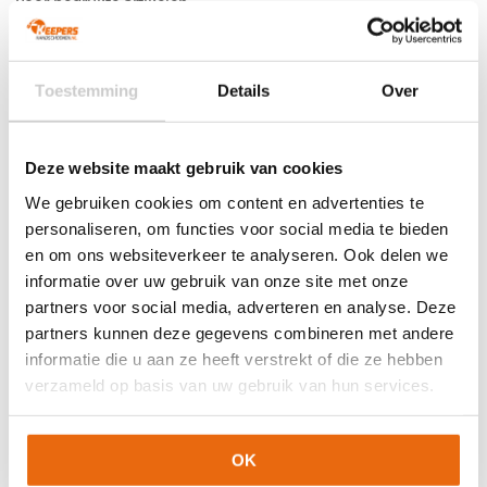
voor bedrukte artikelen.
Bedrukte artikelen kunnen wij helaas niet terugnemen.
EAN:
4030793225225
Artikelnummer:
4030793225225
Categorieën:
Derbystar voetbal
,
Nieuw
,
Voetballen
Toestemming
Details
Over
Deze website maakt gebruik van cookies
We gebruiken cookies om content en advertenties te
Gerelateerde producten
personaliseren, om functies voor social media te bieden
en om ons websiteverkeer te analyseren. Ook delen we
informatie over uw gebruik van onze site met onze
partners voor social media, adverteren en analyse. Deze
partners kunnen deze gegevens combineren met andere
informatie die u aan ze heeft verstrekt of die ze hebben
verzameld op basis van uw gebruik van hun services.
OK
NIEUW!
-10%
-72%