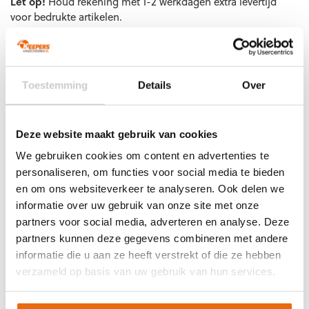
Let op!
€29,99.
Houd rekening met 1-2 werkdagen extra levertijd
€26,99.
voor bedrukte artikelen.
Bedrukte artikelen kunnen wij helaas niet terugnemen.
EAN:
4030793225201
Artikelnummer:
4030793225201
Categorieën:
Derbystar voetbal
,
Nieuw
,
Voetballen
Toestemming
Details
Over
Deze website maakt gebruik van cookies
Gerelateerde producten
We gebruiken cookies om content en advertenties te
personaliseren, om functies voor social media te bieden
en om ons websiteverkeer te analyseren. Ook delen we
informatie over uw gebruik van onze site met onze
partners voor social media, adverteren en analyse. Deze
partners kunnen deze gegevens combineren met andere
informatie die u aan ze heeft verstrekt of die ze hebben
verzameld op basis van uw gebruik van hun services.