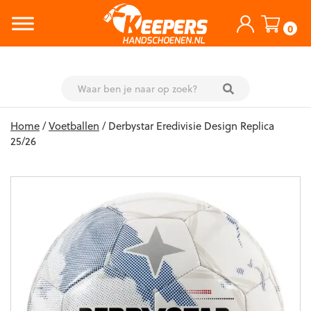
0
Skip
Home
/
Voetballen
/ Derbystar Eredivisie Design Replica
to
25/26
content