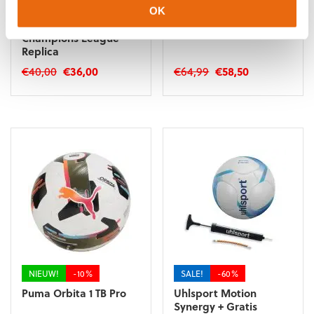
NIEUW!
-10%
-10%
OK
Adidas Woman’s
Derbystar Prof Gold III
Champions League
Replica
Oorspronkelijke
Huidige
Oorspronkelijke
Huidige
€
40,00
€
36,00
€
64,99
€
58,50
prijs
prijs
prijs
prijs
was:
is:
was:
is:
€40,00.
€36,00.
€64,99.
€58,50.
NIEUW!
-10%
SALE!
-60%
Puma Orbita 1 TB Pro
Uhlsport Motion
Synergy + Gratis