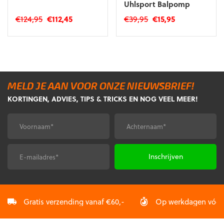
Uhlsport Balpomp
Oorspronkelijke
Huidige
Oorspronkelijke
Huidige
€
124,95
€
112,45
€
39,95
€
15,95
prijs
prijs
prijs
prijs
Dit
was:
is:
was:
is:
product
€124,95.
€112,45.
€39,95.
€15,95.
heeft
meerdere
variaties.
MELD JE AAN VOOR ONZE NIEUWSBRIEF!
Deze
KORTINGEN, ADVIES, TIPS & TRICKS EN NOG VEEL MEER!
optie
kan
gekozen
Voornaam
Achternaam
*
*
worden
op
de
E-
CAPTCHA
productpagina
mailadres
*
Gratis verzending vanaf €60,-
Op werkdagen vóór 2