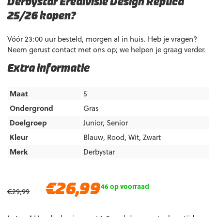
Derbystar Eredivisie Design Replica
25/26 kopen?
Vóór 23:00 uur besteld, morgen al in huis. Heb je vragen?
Neem gerust contact met ons op; we helpen je graag verder.
Extra informatie
Maat
5
Ondergrond
Gras
Doelgroep
Junior
,
Senior
Kleur
Blauw
,
Rood
,
Wit
,
Zwart
Merk
Derbystar
Oorspronkelijke
Huidige
€
26,99
46 op voorraad
€
29,99
prijs
prijs
was:
is: