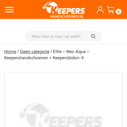
0
Skip
Home
/
Geen categorie
/ Elite – Neo Aqua –
to
Keepershandschoenen + Keepersbidon-9
content