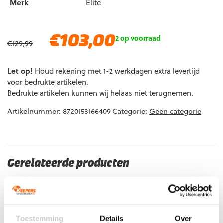
Merk
Elite
Oorspronkelijke
Huidige
€
103,00
2 op voorraad
€
129,99
prijs
prijs
was:
is:
Let op!
Houd rekening met 1-2 werkdagen extra levertijd
€129,99.
€103,00.
voor bedrukte artikelen.
Bedrukte artikelen kunnen wij helaas niet terugnemen.
Artikelnummer:
8720153166409
Categorie:
Geen categorie
Gerelateerde producten
Toestemming
Details
Over