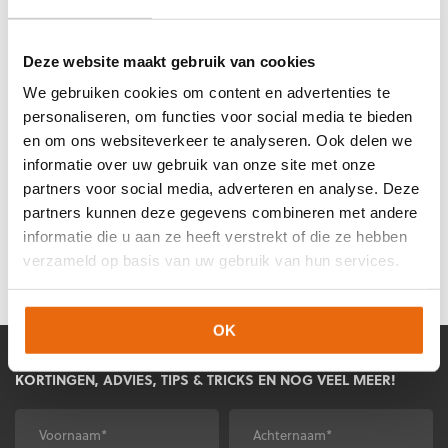
Deze website maakt gebruik van cookies
We gebruiken cookies om content en advertenties te
personaliseren, om functies voor social media te bieden
COMBIDEAL!
-50%
en om ons websiteverkeer te analyseren. Ook delen we
Reusch Combideal
informatie over uw gebruik van onze site met onze
Fastgrip Infinity Junior
& Fastgrip Gold Junior
partners voor social media, adverteren en analyse. Deze
partners kunnen deze gegevens combineren met andere
Oorspronkelijke
Huidige
€
98,90
€
89,01
informatie die u aan ze heeft verstrekt of die ze hebben
prijs
prijs
verzameld op basis van uw gebruik van hun services.
was:
is:
€98,90.
€89,01.
OK
MELD JE AAN VOOR ONZE NIEUWSBRIEF!
KORTINGEN, ADVIES, TIPS & TRICKS EN NOG VEEL MEER!
Voornaam
Achternaam
*
*