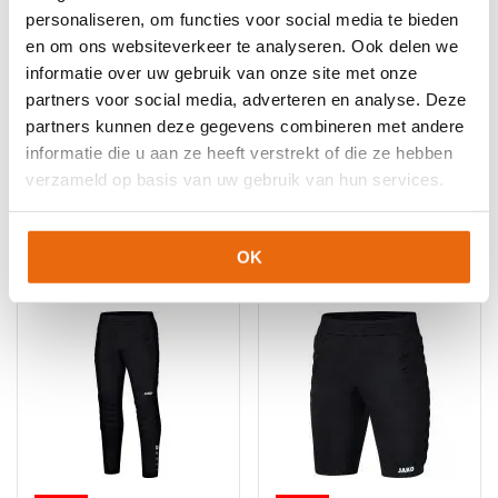
Bedrukte artikelen kunnen wij helaas niet terugnemen.
8720663630520
Maat: XL
personaliseren, om functies voor social media te bieden
8720663630537
Maat: XXL
Artikelnummer:
N/B
Categorieën:
Gladiator Sports
,
Gladiator
en om ons websiteverkeer te analyseren. Ook delen we
Sports Keeperskleding
,
Heupbescherming
,
Keeper
informatie over uw gebruik van onze site met onze
onderkleding
,
Keepersbescherming
,
Keeperskleding
,
Nieuw
,
partners voor social media, adverteren en analyse. Deze
Senior 3/4 keepersbroeken
,
Senior Onderkleding
partners kunnen deze gegevens combineren met andere
informatie die u aan ze heeft verstrekt of die ze hebben
verzameld op basis van uw gebruik van hun services.
Gerelateerde producten
OK