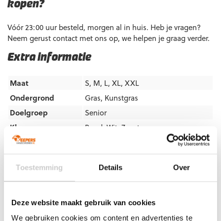
kopen?
Vóór 23:00 uur besteld, morgen al in huis. Heb je vragen?
Neem gerust contact met ons op, we helpen je graag verder.
Extra informatie
Maat
S, M, L, XL, XXL
Ondergrond
Gras
,
Kunstgras
Doelgroep
Senior
Kleur
Rood
,
Wit
,
Zwart
Merk
Gladiator Sports
Toestemming
Details
Over
Artikelnummers
EAN code
Eigenschappen
Let op!
Houd rekening met 1-2 werkdagen extra levertijd
Deze website maakt gebruik van cookies
8720663630490
Maat: S
voor bedrukte artikelen.
We gebruiken cookies om content en advertenties te