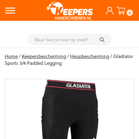
0
Skip
Home
/
Keepersbescherming
/
Heupbescherming
/ Gladiator
to
Sports 3/4 Padded Legging
content