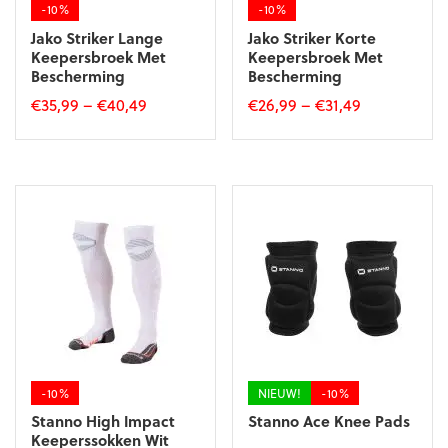
-10%
-10%
Jako Striker Lange
Jako Striker Korte
Keepersbroek Met
Keepersbroek Met
Bescherming
Bescherming
€
35,99
–
€
40,49
€
26,99
–
€
31,49
Dit
Dit
product
product
heeft
heeft
meerdere
meerdere
variaties.
variaties.
Deze
Deze
optie
optie
kan
kan
gekozen
gekozen
worden
worden
op
op
de
de
-10%
NIEUW!
-10%
productpagina
productpagina
Stanno High Impact
Stanno Ace Knee Pads
Keeperssokken Wit