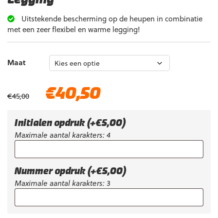
Uitstekende bescherming op de heupen in combinatie
met een zeer flexibel en warme legging!
Maat
Oorspronkelijke
Huidige
€
40,50
€
45,00
prijs
prijs
was:
is:
€45,00.
€40,50.
Initialen opdruk
(+
€
5,00
)
Maximale aantal karakters: 4
Nummer opdruk
(+
€
5,00
)
Maximale aantal karakters: 3